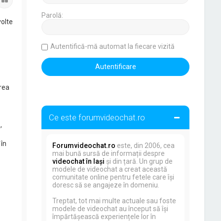
Parolă:
volte
Autentifică-mă automat la fiecare vizită
rea
Ce este forumvideochat.ro
,
în
Forumvideochat.ro
este, din 2006, cea
mai bună sursă de informații despre
videochat în Iași
și din țară. Un grup de
modele de videochat a creat această
comunitate online pentru fetele care își
doresc să se angajeze în domeniu.
Treptat, tot mai multe actuale sau foste
modele de videochat au început să își
împărtășească experiențele lor în