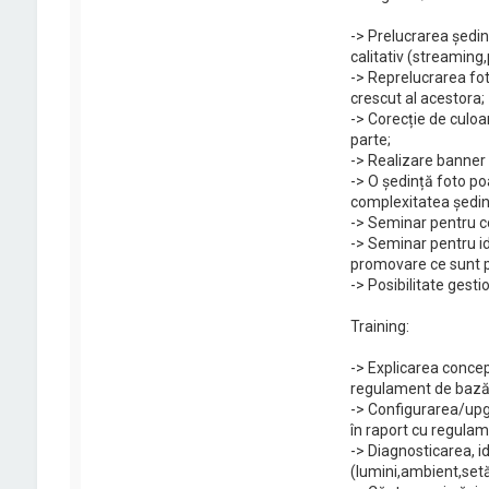
-> Prelucrarea ședi
calitativ (streaming
-> Reprelucrarea fot
crescut al acestora;
-> Corecție de culoa
parte;
-> Realizare banner
-> O ședință foto po
complexitatea ședinț
-> Seminar pentru co
-> Seminar pentru ide
promovare ce sunt pr
-> Posibilitate gesti
Training:
-> Explicarea concept
regulament de bază a
-> Configurarea/upgr
în raport cu regulam
-> Diagnosticarea, i
(lumini,ambient,setăr