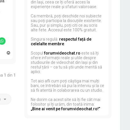
ia.
din Iași, ceea ce îți oferă acces la
experiențe reale și sfaturi valoroase.
i
Ca membră, poți deschide noi subiecte
sau poți participa la discuțiile existente.
Sau, pur și simplu, poți citi ce au scris
alte fete. Accesul este 100% gratuit.
Singura regulă:
respectul față de
celelalte membre
.
S
Scopul
forumvideochat.ro
este să îți
u
ofere informații reale și utile despre
s
studiourile de videochat din Iași și din
restul țării – ca tu să știi unde merită să
aplici.
na
1
din
1
Tot aici afli cum poți câștiga mai mulți
bani, ce întrebări să pui la interviu și la ce
să fii atentă în colaborarea cu un studio.
a
Ne dorim ca acest site să îți fie cât mai
folositor și îți urăm, din toată inima:
„Bine ai venit pe forumvideochat.ro!”