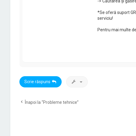
-> Căutarea și găsire
*Se oferă suport GR
serviciu!
Pentru mai multe det
Scrie răspuns
Înapoi la “Probleme tehnice”