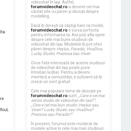
videochat în Iași. Astfel,
forumvideochat.ro
a devenit cel mai
căutat site cu păreri și discuții despre
modelling.
Dacă îți dorești să câștigi bani ca model,
forumvideochat.ro
e sursa perfectă
lta
pentru informarea ta. Aici poți afla opinii
despre cele mai bune studiouri de
videochat din Iași. Modelele îți pot oferi
păreri despre
Heylux, Paradiz, VivaDiva,
Lucky Studio, Preziosa
sau
Vixen
.
Orice fată interesată de aceste studiouri
de videochat din Iași poate pune
întrebări la liber. Pentru a deveni
membră a comunității, e suficient să îți
creezi un cont gratuit.
Cele mai populare teme de discuție pe
forumvideochat.ro
sunt:
„Care e cel mai
are
serios studio de videochat din Iași?”
,
„Cine e cel mai bun studio: Heylux sau
Vixen? Lucky Studio sau VivaDiva?
icul,
Preziosa sau Paradiz?”
În prezent, forumul este moderat de
modele active în cele mai mari studiouri