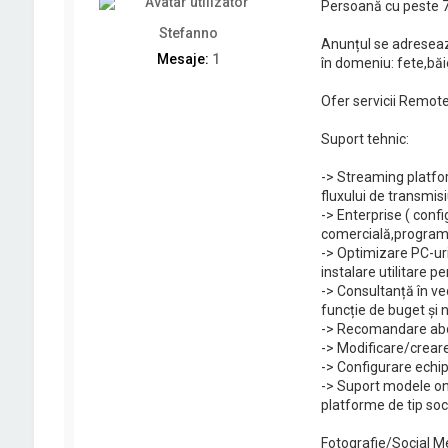
Persoană cu peste 7 a
Stefanno
Anunțul se adresează
Mesaje:
1
în domeniu: fete,băie
Ofer servicii Remote/
Suport tehnic:
-> Streaming platfo
fluxului de transmis
-> Enterprise ( confi
comercială,programe
-> Optimizare PC-uri
instalare utilitare 
-> Consultanță în v
funcție de buget și n
-> Recomandare abona
-> Modificare/creare
-> Configurare echip
-> Suport modele onl
platforme de tip soc
Fotografie/Social M