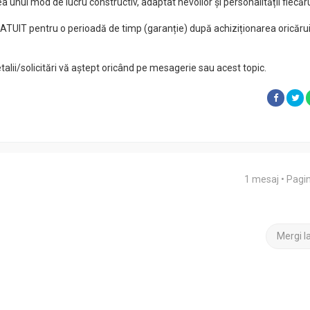
a unui mod de lucru constructiv, adaptat nevoilor și personalității fiecăru
ATUIT pentru o perioadă de timp (garanție) după achiziționarea oricăru
alii/solicitări vă aștept oricând pe mesagerie sau acest topic.
1 mesaj • Pagi
Mergi l