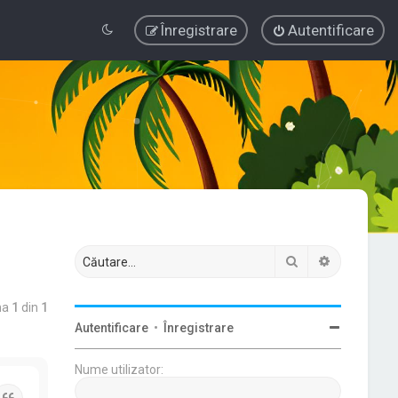
Înregistrare
Autentificare
Căutare
Căutare av
na
1
din
1
Autentificare
•
Înregistrare
Nume utilizator:
Citat