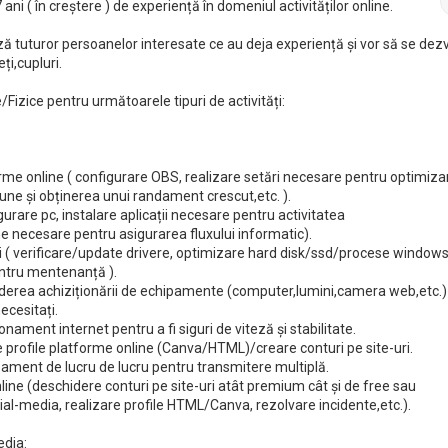
ni ( în creștere ) de experiență în domeniul activităților online.
 tuturor persoanelor interesate ce au deja experiență și vor să se dez
ți,cupluri.
Fizice pentru următoarele tipuri de activități:
rme online ( configurare OBS, realizare setări necesare pentru optimiza
iune și obținerea unui randament crescut,etc. ).
gurare pc, instalare aplicații necesare pentru activitatea
 necesare pentru asigurarea fluxului informatic).
 ( verificare/update drivere, optimizare hard disk/ssd/procese windows
pentru mentenanță ).
ederea achiziționării de echipamente (computer,lumini,camera web,etc.) 
ecesitați.
ment internet pentru a fi siguri de viteză și stabilitate.
 profile platforme online (Canva/HTML)/creare conturi pe site-uri.
ament de lucru de lucru pentru transmitere multiplă.
ine (deschidere conturi pe site-uri atât premium cât și de free sau
ial-media, realizare profile HTML/Canva, rezolvare incidente,etc.).
edia: