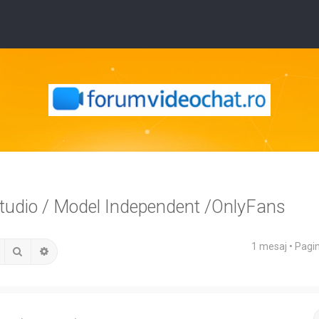
Studio / Model Independent /OnlyFans
1 mesaj • Pagi
Căutare
Căutare avansată