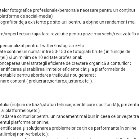
nțelor fotografice profesionale/personale necesare pentru un conținut
,platforme de social-media);
ografiilor deja existente pe site-uri, pentru a obține un randament mai
re/imperfecțiuni/ajustare rezoluție pentru poze mai vechi/realizate în a
 personalizat pentru Twitter/Instagram/Etc.;
ate conține un număr intre 50-150 de fotografii brute ( în funcție de
ei ) și un minim de 10 editate profesional;
nceperea unei strategii eficiente de creștere organică a conturilor ;
ntificarea și stabilirea limitelor eficiente cât și a platformelor de
etabile pentru abordarea traficului nou generat ;
onare content ( prelucrare,sortare,ajustare,etc. ).
ului (noțiuni de bază,sfaturi tehnice, identificare oportunități, prezent
l platformelor,etc.);
adarea conturilor pentru un randament mai bun în ceea ce privește traf
entul platformelor online;
dentificarea și soluționarea problemelor ce țin de performanta în online.
i,limbaj non-verbal,etc.);