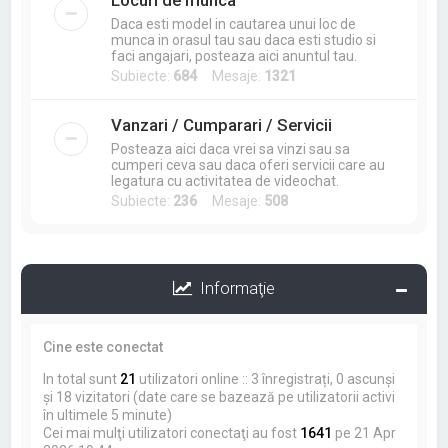
Locuri de munca
Daca esti model in cautarea unui loc de
munca in orasul tau sau daca esti studio si
faci angajari, posteaza aici anuntul tau.
Subiecte:
684
Mesaje:
1321
Vanzari / Cumparari / Servicii
Posteaza aici daca vrei sa vinzi sau sa
cumperi ceva sau daca oferi servicii care au
legatura cu activitatea de videochat.
Subiecte:
236
Mesaje:
508
Informaţie
Cine este conectat
In total sunt
21
utilizatori online :: 3 înregistrați, 0 ascunși
și 18 vizitatori (date care se bazează pe utilizatorii activi
în ultimele 5 minute)
Cei mai mulţi utilizatori conectaţi au fost
1641
pe 21 Apr