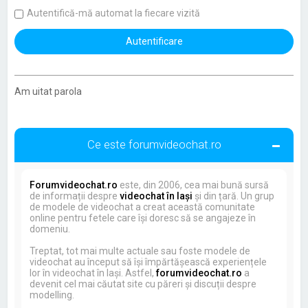
Autentifică-mă automat la fiecare vizită
Am uitat parola
Ce este forumvideochat.ro
Forumvideochat.ro
este, din 2006, cea mai bună sursă
de informații despre
videochat în Iași
și din țară. Un grup
de modele de videochat a creat această comunitate
online pentru fetele care își doresc să se angajeze în
domeniu.
Treptat, tot mai multe actuale sau foste modele de
videochat au început să își împărtășească experiențele
lor în videochat în Iași. Astfel,
forumvideochat.ro
a
devenit cel mai căutat site cu păreri și discuții despre
modelling.