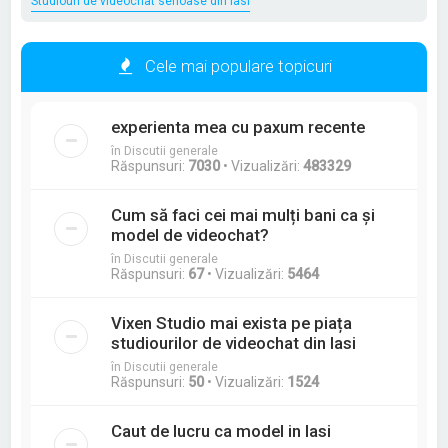
Studiouri de videochat serioase din Iasi
Cele mai populare topicuri
experienta mea cu paxum recente
în Discutii generale
Răspunsuri:
7030
• Vizualizări:
483329
Cum să faci cei mai mulți bani ca și
model de videochat?
în Discutii generale
Răspunsuri:
67
• Vizualizări:
5464
Vixen Studio mai exista pe piața
studiourilor de videochat din Iasi
în Discutii generale
Răspunsuri:
50
• Vizualizări:
1524
Caut de lucru ca model in Iasi