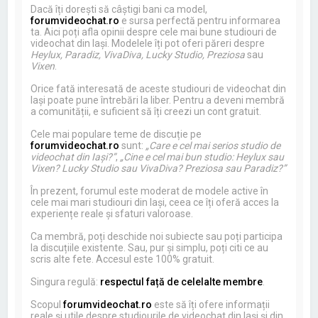
Dacă îți dorești să câștigi bani ca model,
forumvideochat.ro
e sursa perfectă pentru informarea
ta. Aici poți afla opinii despre cele mai bune studiouri de
videochat din Iași. Modelele îți pot oferi păreri despre
Heylux, Paradiz, VivaDiva, Lucky Studio, Preziosa
sau
Vixen
.
Orice fată interesată de aceste studiouri de videochat din
Iași poate pune întrebări la liber. Pentru a deveni membră
a comunității, e suficient să îți creezi un cont gratuit.
Cele mai populare teme de discuție pe
forumvideochat.ro
sunt:
„Care e cel mai serios studio de
videochat din Iași?”
,
„Cine e cel mai bun studio: Heylux sau
Vixen? Lucky Studio sau VivaDiva? Preziosa sau Paradiz?”
În prezent, forumul este moderat de modele active în
cele mai mari studiouri din Iași, ceea ce îți oferă acces la
experiențe reale și sfaturi valoroase.
Ca membră, poți deschide noi subiecte sau poți participa
la discuțiile existente. Sau, pur și simplu, poți citi ce au
scris alte fete. Accesul este 100% gratuit.
Singura regulă:
respectul față de celelalte membre
.
Scopul
forumvideochat.ro
este să îți ofere informații
reale și utile despre studiourile de videochat din Iași și din