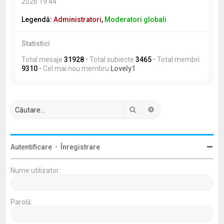
2026 19:44
Legendă:
Administratori
,
Moderatori globali
Statistici
Total mesaje
31928
• Total subiecte
3465
• Total membri
9310
• Cel mai nou membru
Lovely1
Căutare
Căutare avansată
Autentificare
•
Înregistrare
Nume utilizator:
Parolă: