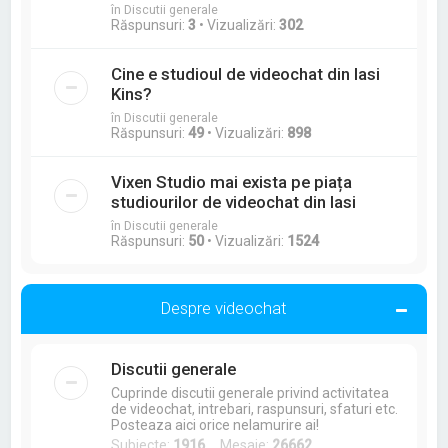
în Discutii generale
Răspunsuri:
3
• Vizualizări:
302
Cine e studioul de videochat din Iasi
Kins?
în Discutii generale
Răspunsuri:
49
• Vizualizări:
898
Vixen Studio mai exista pe piața
studiourilor de videochat din Iasi
în Discutii generale
Răspunsuri:
50
• Vizualizări:
1524
Despre videochat
Discutii generale
Cuprinde discutii generale privind activitatea
de videochat, intrebari, raspunsuri, sfaturi etc.
Posteaza aici orice nelamurire ai!
Subiecte:
1916
Mesaje:
26662