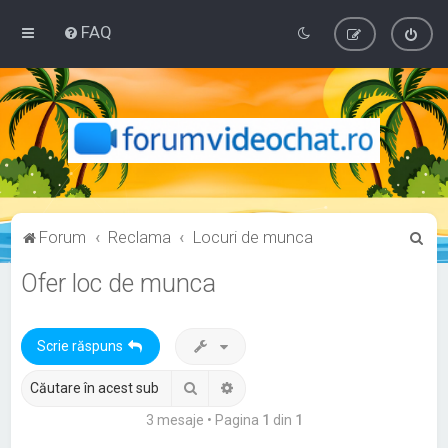
FAQ
C
Forum
Reclama
Locuri de munca
ă
Ofer loc de munca
u
t
Scrie răspuns
a
r
Căutare
Căutare avansată
e
3 mesaje • Pagina
1
din
1