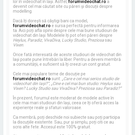
lor în videochat în Iași. Astfel,
forumvideochat.ro
a
devenit cel mai căutat site cu păreri și discuții despre
modelling.
Dacă îți dorești să câștigi bani ca model,
forumvideochat.ro
e sursa perfectă pentru informarea
ta. Aici poți afla opinii despre cele mai bune studiouri de
videochat din Iași. Modelele îți pot oferi păreri despre
Heylux, Paradiz, VivaDiva, Lucky Studio, Preziosa
sau
Vixen
.
Orice fată interesată de aceste studiouri de videochat din
Iași poate pune întrebări la liber. Pentru a deveni membră
a comunității, e suficient să îți creezi un cont gratuit.
Cele mai populare teme de discuție pe
forumvideochat.ro
sunt:
„Care e cel mai serios studio de
videochat din Iași?”
,
„Cine e cel mai bun studio: Heylux sau
Vixen? Lucky Studio sau VivaDiva? Preziosa sau Paradiz?”
În prezent, forumul este moderat de modele active în
cele mai mari studiouri din Iași, ceea ce îți oferă acces la
experiențe reale și sfaturi valoroase.
Ca membră, poți deschide noi subiecte sau poți participa
la discuțiile existente. Sau, pur și simplu, poți citi ce au
scris alte fete. Accesul este 100% gratuit.