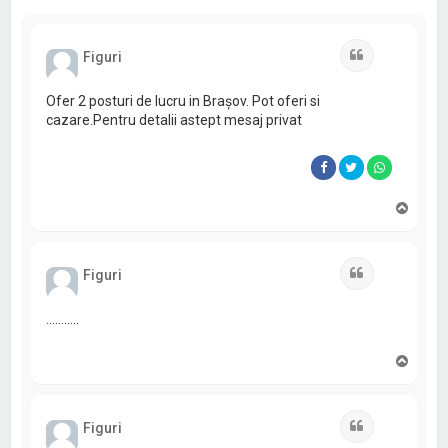
Citat
Figuri
Ofer 2 posturi de lucru in Brașov. Pot oferi si
cazare.Pentru detalii astept mesaj privat
S
u
s
Citat
Figuri
...........
S
u
s
Citat
Figuri