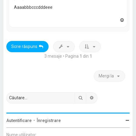
Aaaabbbcccdddeee
S
u
s
Scrie răspuns
3 mesaje • Pagina
1
din
1
Mergi la
Căutare
Căutare avansată
Autentificare
•
Înregistrare
Nume utilizator: