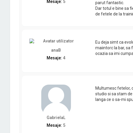
Mesaje:
5
parut fantastic.
Dar totul e bine sa 
de fetele de la train
Eu deja simt ca evol
maiintorc la bar, sa 
anaB
ocazia sa imi cumpar
Mesaje:
4
Multumesc fetelor, o
studio si sa stam de
langa ce o sa-mi spun
GabrielaL
Mesaje:
5