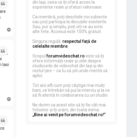
din Iași, ceea ce îți oferă acces la
Citat
t.
experiențe reale și sfaturi valoroase.
are
Ca membră, poți deschide noi subiecte
n
sau poți participa la discuțiile existente.
Sau, pur și simplu, poți citi ce au scris
S
alte fete. Accesul este 100% gratuit.
u
s
Singura regulă:
respectul față de
celelalte membre
.
Citat
nala,
Scopul
forumvideochat.ro
este să îți
i
ofere informații reale și utile despre
 Iasi
studiourile de videochat din Iași și din
restul țării – ca tu să știi unde merită să
aplici.
Tot aici afli cum poți câștiga mai mulți
bani, ce întrebări să pui la interviu și la ce
să fii atentă în colaborarea cu un studio.
S
u
Ne dorim ca acest site să îți fie cât mai
s
folositor și îți urăm, din toată inima:
„Bine ai venit pe forumvideochat.ro!”
Citat
 o
ace