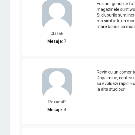
Eu sunt genul de fat
magazinele sunt wow
Si cluburile sunt in
ma simt intr-un mare
mare bonus ca mode
ClaraR
Mesaje:
7
Revin cu un comentar
Dupa mine, conteaza m
sa evoluezi rapid. E
la alte studiouri.
RoxanaP
Mesaje:
4