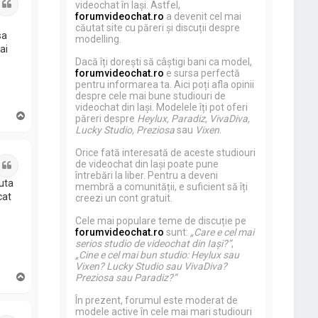
Citat
videochat în Iași. Astfel,
si
forumvideochat.ro
a devenit cel mai
căutat site cu păreri și discuții despre
sa
modelling.
ai
Dacă îți dorești să câștigi bani ca model,
forumvideochat.ro
e sursa perfectă
pentru informarea ta. Aici poți afla opinii
despre cele mai bune studiouri de
videochat din Iași. Modelele îți pot oferi
S
păreri despre
Heylux, Paradiz, VivaDiva,
u
Lucky Studio, Preziosa
sau
Vixen
.
s
Orice fată interesată de aceste studiouri
de videochat din Iași poate pune
Citat
.
întrebări la liber. Pentru a deveni
juta
membră a comunității, e suficient să îți
cat
creezi un cont gratuit.
Cele mai populare teme de discuție pe
forumvideochat.ro
sunt:
„Care e cel mai
serios studio de videochat din Iași?”
,
„Cine e cel mai bun studio: Heylux sau
Vixen? Lucky Studio sau VivaDiva?
S
Preziosa sau Paradiz?”
u
s
În prezent, forumul este moderat de
modele active în cele mai mari studiouri