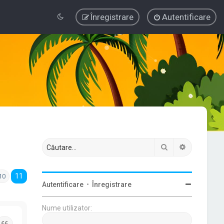
Înregistrare
Autentificare
Căutare
Căutare av
11
10
Autentificare
•
Înregistrare
Nume utilizator:
Citat