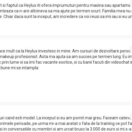
t si faptul ca Heylux iti ofera imprumuturi pentru masina sau apartamen
nteaza ca n-are altcineva sa ma ajute pe termen scurt. Familia mea nu 
te. Chiar daca sunt la inceput, am incredere ca voi reusi sa imi iau si eu u
place mult ca la Heylux investesc in mine. Am cursuri de dezvoltare perso
i makeup profesionist. Asta ma ajuta sa am succes pe termen lung. Eu im
prin lume si sa imi fac vacante exotice, si cu banii facuti din videochat in
i bune mi se intampla
anuri cand esti model. La inceput si eu am pornit mai greu. Faceam cateva
primele perioade, pe urma mi-a mai aratat o fata de la training ce pot f
 si in conversatiile cu membri si am urcat brusc la 3.000 de euro si mi s-a