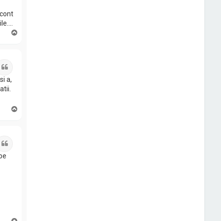
 cont
ile….
S
u
s
Citat
a ma
i a,
tii.
S
u
s
Citat
la
pe
S