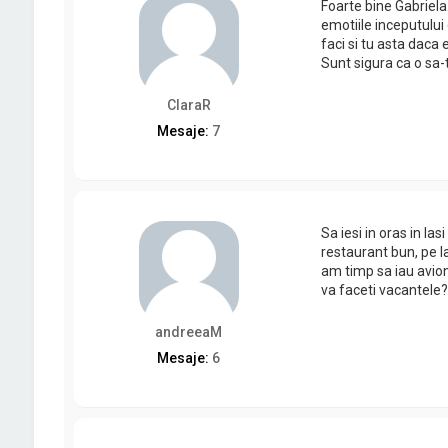
Foarte bine Gabriela
emotiile inceputului c
faci si tu asta daca e
Sunt sigura ca o sa-t
ClaraR
Mesaje:
7
Sa iesi in oras in Ia
restaurant bun, pe l
am timp sa iau avion
va faceti vacantele
andreeaM
Mesaje:
6