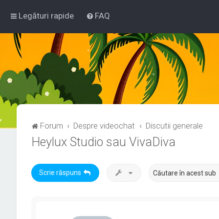
Legături rapide
FAQ
Forum
Despre videochat
Discutii generale
Heylux Studio sau VivaDiva
Scrie răspuns