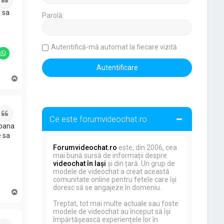
i sa
Parolă:
Autentifică-mă automat la fiecare vizită
S
u
s
Citat
Ce este forumvideochat.ro
 pana
e sa
Forumvideochat.ro
este, din 2006, cea
mai bună sursă de informații despre
videochat în Iași
și din țară. Un grup de
modele de videochat a creat această
comunitate online pentru fetele care își
doresc să se angajeze în domeniu.
S
u
Treptat, tot mai multe actuale sau foste
s
modele de videochat au început să își
împărtășească experiențele lor în