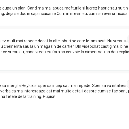
fie dupa un plan. Cand ma mai apuca mofturile si lucrez haoric sau nu tin
ing, deja se duc in cap incasarile Cum imi revin eu, cum isi revin si incasar
uez mult mai repede decat la alte joburi pe care le-am avut. Nu vreau s
fiu chelnerita sau la un magazin de cartier. DIn videochat castig mai bine s
 ce vreau eu, cand vreau eu fara sa cer voie la nimeni sau sa dau explica
 sa merg la Heylux si sper sa incep cat mai repede. Sper sa va intalnesc 
 vorba ca ma intereseaza cat mai multe detalii despre cum se fac bani, 
a fetele de la training. Pupici!!!