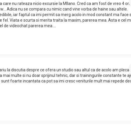
a care nu rateaza nicio excursie la MIlano. Cred ca am fost de vreo 4 ori 
… Adica nu se compara cu nimic cand vine vorba de haine sau altele.
credibile, iar faptul ca imi permit sa merg acolo in mod constant ma face 
 fel. Viata e scurta si merita traita la maxim, parerea mea. Asta e cel m
l de videochat parerea mea….
iu la discutia despre ce ofera un studio sau altul ca de acolo am plecat
ai multe si nu doar sprijinul tehnic, dar si trainingurile constante te a
u sunt foarte incantata ca pot sa imi cresc veniturile mult mai repede de