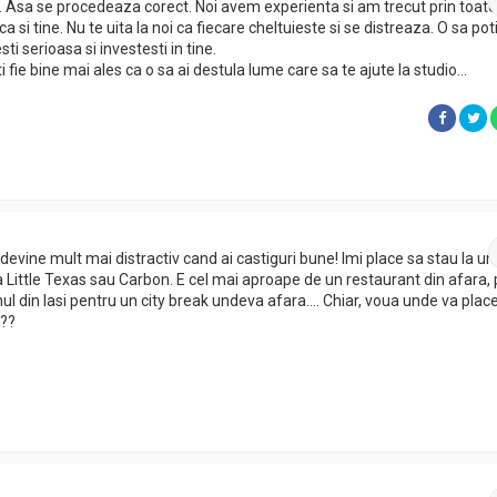
. Asa se procedeaza corect. Noi avem experienta si am trecut prin toate
a si tine. Nu te uita la noi ca fiecare cheltuieste si se distreaza. O sa pot
sti serioasa si investesti in tine.
i fie bine mai ales ca o sa ai destula lume care sa te ajute la studio…
si devine mult mai distractiv cand ai castiguri bune! Imi place sa stau la un
a Little Texas sau Carbon. E cel mai aproape de un restaurant din afara,
ul din Iasi pentru un city break undeva afara…. Chiar, voua unde va plac
???