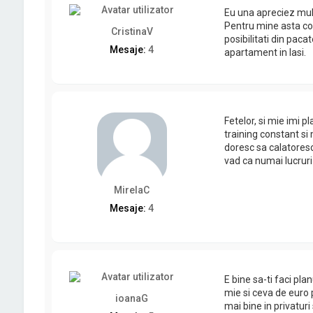
Eu una apreciez mul
Pentru mine asta co
CristinaV
posibilitati din paca
Mesaje:
4
apartament in Iasi.
Fetelor, si mie imi 
training constant s
doresc sa calatoresc 
vad ca numai lucrur
MirelaC
Mesaje:
4
E bine sa-ti faci pl
mie si ceva de euro 
ioanaG
mai bine in privaturi