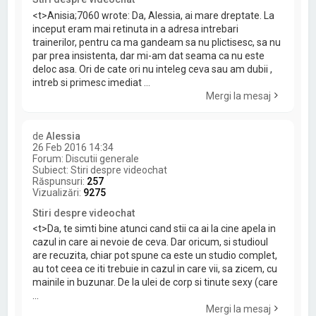
<t>Anisia;7060 wrote: Da, Alessia, ai mare dreptate. La
inceput eram mai retinuta in a adresa intrebari
trainerilor, pentru ca ma gandeam sa nu plictisesc, sa nu
par prea insistenta, dar mi-am dat seama ca nu este
deloc asa. Ori de cate ori nu inteleg ceva sau am dubii ,
intreb si primesc imediat ...
Mergi la mesaj
de
Alessia
26 Feb 2016 14:34
Forum:
Discutii generale
Subiect:
Stiri despre videochat
Răspunsuri:
257
Vizualizări:
9275
Stiri despre videochat
<t>Da, te simti bine atunci cand stii ca ai la cine apela in
cazul in care ai nevoie de ceva. Dar oricum, si studioul
are recuzita, chiar pot spune ca este un studio complet,
au tot ceea ce iti trebuie in cazul in care vii, sa zicem, cu
mainile in buzunar. De la ulei de corp si tinute sexy (care
...
Mergi la mesaj