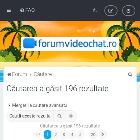
FAQ
C
Forum
Căutare
ă
Căutarea a găsit 196 rezultate
u
t
Mergeți la căutare avansată
a
Căutare
Căutare avansată
r
e
Căutarea a găsit 196 rezultate
1
…
2
3
4
5
20
Pagina
1
din
20
Următorul