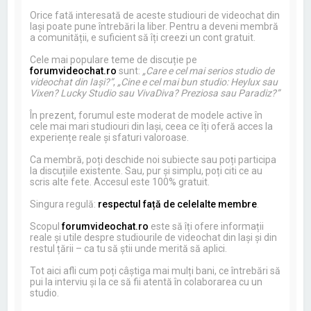
Orice fată interesată de aceste studiouri de videochat din
Iași poate pune întrebări la liber. Pentru a deveni membră
a comunității, e suficient să îți creezi un cont gratuit.
Cele mai populare teme de discuție pe
forumvideochat.ro
sunt:
„Care e cel mai serios studio de
videochat din Iași?”
,
„Cine e cel mai bun studio: Heylux sau
Vixen? Lucky Studio sau VivaDiva? Preziosa sau Paradiz?”
În prezent, forumul este moderat de modele active în
cele mai mari studiouri din Iași, ceea ce îți oferă acces la
experiențe reale și sfaturi valoroase.
Ca membră, poți deschide noi subiecte sau poți participa
la discuțiile existente. Sau, pur și simplu, poți citi ce au
scris alte fete. Accesul este 100% gratuit.
Singura regulă:
respectul față de celelalte membre
.
Scopul
forumvideochat.ro
este să îți ofere informații
reale și utile despre studiourile de videochat din Iași și din
restul țării – ca tu să știi unde merită să aplici.
Tot aici afli cum poți câștiga mai mulți bani, ce întrebări să
pui la interviu și la ce să fii atentă în colaborarea cu un
studio.