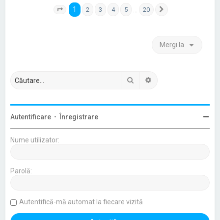
1
…
2
3
4
5
20
Pagina
1
din
20
Următorul
Mergi la
Căutare
Căutare avansată
Autentificare
•
Înregistrare
Nume utilizator:
Parolă:
Autentifică-mă automat la fiecare vizită