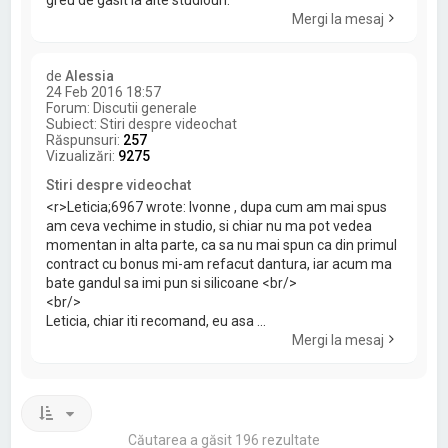
greu de gasit la alte studiouri.
Mergi la mesaj
de
Alessia
24 Feb 2016 18:57
Forum:
Discutii generale
Subiect:
Stiri despre videochat
Răspunsuri:
257
Vizualizări:
9275
Stiri despre videochat
<r>Leticia;6967 wrote: Ivonne , dupa cum am mai spus
am ceva vechime in studio, si chiar nu ma pot vedea
momentan in alta parte, ca sa nu mai spun ca din primul
contract cu bonus mi-am refacut dantura, iar acum ma
bate gandul sa imi pun si silicoane <br/>
<br/>
Leticia, chiar iti recomand, eu asa ...
Mergi la mesaj
Căutarea a găsit 196 rezultate