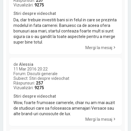
Răspunsuri:
257
Vizualizări:
9275
Stiri despre videochat
Da, clar trebuie investiti bani si in felul in care se prezinta
modelul in fata camerei. Banuiesc ca de aceea ofera
bonusuri asa mari, startul conteaza foarte mult si sunt
sigura ca s-au gandit la toate aspectele pentru a merge
super bine totul.
Mergi la mesaj
de
Alessia
11 Mar 2016 20:22
Forum:
Discutii generale
Subiect:
Stiri despre videochat
Răspunsuri:
257
Vizualizări:
9275
Stiri despre videochat
Wow, foarte frumoase camerele, chiar nu am mai auzit
de studiouri care sa foloseasca amenajari Versace sau
alte brand-uri cunoscute de lux.
Mergi la mesaj