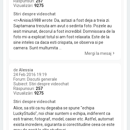
Răspunsuri:
257
Vizualizări:
9275
Stiri despre videochat
<r>Anisia;6988 wrote: Da, astazi a fost deja a treia zi.
Saptamana trecuta am avut o sedinta foto. Pozele au
iesit minunat, decorul a fost incredibil. Domnisoara de la
foto mi-a explicat totul si am fost relaxata. Este de la
sine inteles ca daca esti crispata, se observa si pe
camera. Sunt multumita ...
Mergi la mesaj
de
Alessia
24 Feb 2016 19:19
Forum:
Discutii generale
Subiect:
Stiri despre videochat
Răspunsuri:
257
Vizualizări:
9275
Stiri despre videochat
Alice, sa stii ca nu degeaba se spune "echipa
LuckyStudio", noi chiar suntem o echipa, indiferent ca
esti trainer, fotograf, model, casier etc. Astfel, automat
exista incredere, siguranta si corectitudine ceea ce este