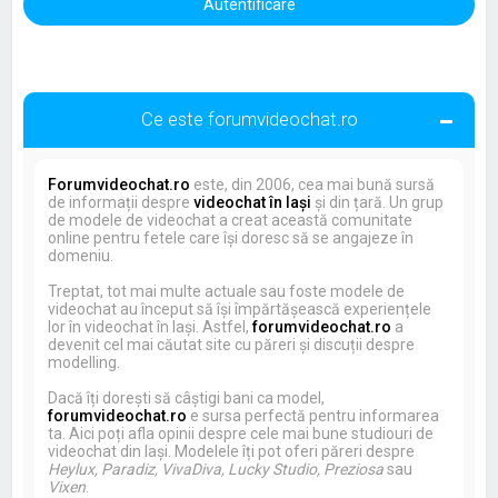
Ce este forumvideochat.ro
Forumvideochat.ro
este, din 2006, cea mai bună sursă
de informații despre
videochat în Iași
și din țară. Un grup
de modele de videochat a creat această comunitate
online pentru fetele care își doresc să se angajeze în
domeniu.
Treptat, tot mai multe actuale sau foste modele de
videochat au început să își împărtășească experiențele
lor în videochat în Iași. Astfel,
forumvideochat.ro
a
devenit cel mai căutat site cu păreri și discuții despre
modelling.
Dacă îți dorești să câștigi bani ca model,
forumvideochat.ro
e sursa perfectă pentru informarea
ta. Aici poți afla opinii despre cele mai bune studiouri de
videochat din Iași. Modelele îți pot oferi păreri despre
Heylux, Paradiz, VivaDiva, Lucky Studio, Preziosa
sau
Vixen
.