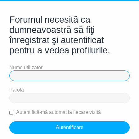
Forumul necesită ca
dumneavoastră să fiţi
înregistrat şi autentificat
pentru a vedea profilurile.
Nume utilizator
Parolă
Autentifică-mă automat la fiecare vizită