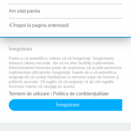
Am uitat parola
Înapoi la pagina anterioară
Înregistrare
Pentru a vă autentifica, trebuie să vă înregistraţi. Înregistrarea
durează câteva secunde, dar vă va oferi facilităţi suplimentare.
Administratorul forumului poate de asemenea să acorde permisiuni
suplimentare utilizatorilor înregistraţi. Înainte de a vă autentifica,
asiguraţi-vă că sunteţi familiarizat cu termenii noştri de folosire şi
politicile asociate. Vă rugăm să vă asiguraţi că aţi citit regulile
forumului înainte să navigaţi pe acesta.
Termeni de utilizare
|
Politica de confidenţialitate
Înregistrare