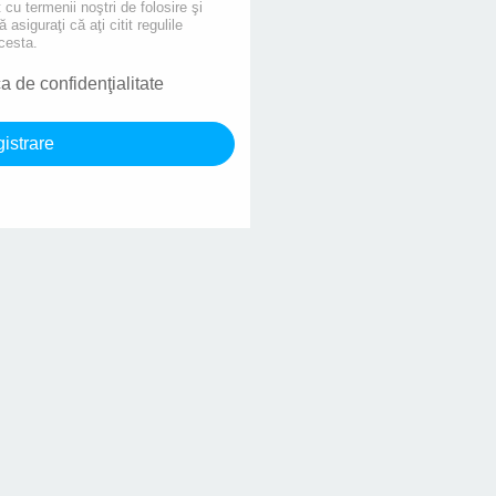
 cu termenii noştri de folosire şi
asiguraţi că aţi citit regulile
cesta.
ca de confidenţialitate
gistrare