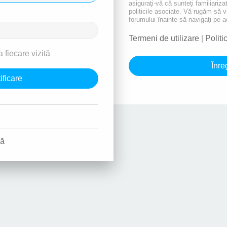
asiguraţi-vă că sunteţi familiarizat
politicile asociate. Vă rugăm să vă 
forumului înainte să navigaţi pe a
Termeni de utilizare
|
Politi
 fiecare vizită
Înre
ră