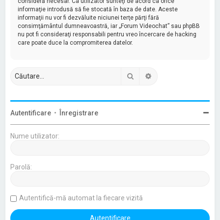
consideră necesar. Ca utilizator sunteţi de acord ca orice
informaţie introdusă să fie stocată în baza de date. Aceste
informaţii nu vor fi dezvăluite niciunei terţe părţi fără
consimţământul dumneavoastră, iar „Forum Videochat” sau phpBB
nu pot fi consideraţi responsabili pentru vreo încercare de hacking
care poate duce la compromiterea datelor.
Căutare
Căutare avansată
Autentificare
•
Înregistrare
Nume utilizator:
Parolă:
Autentifică-mă automat la fiecare vizită