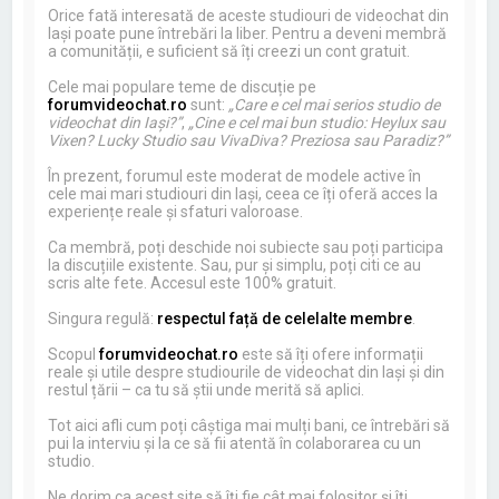
Orice fată interesată de aceste studiouri de videochat din
Iași poate pune întrebări la liber. Pentru a deveni membră
a comunității, e suficient să îți creezi un cont gratuit.
Cele mai populare teme de discuție pe
forumvideochat.ro
sunt:
„Care e cel mai serios studio de
videochat din Iași?”
,
„Cine e cel mai bun studio: Heylux sau
Vixen? Lucky Studio sau VivaDiva? Preziosa sau Paradiz?”
În prezent, forumul este moderat de modele active în
cele mai mari studiouri din Iași, ceea ce îți oferă acces la
experiențe reale și sfaturi valoroase.
Ca membră, poți deschide noi subiecte sau poți participa
la discuțiile existente. Sau, pur și simplu, poți citi ce au
scris alte fete. Accesul este 100% gratuit.
Singura regulă:
respectul față de celelalte membre
.
Scopul
forumvideochat.ro
este să îți ofere informații
reale și utile despre studiourile de videochat din Iași și din
restul țării – ca tu să știi unde merită să aplici.
Tot aici afli cum poți câștiga mai mulți bani, ce întrebări să
pui la interviu și la ce să fii atentă în colaborarea cu un
studio.
Ne dorim ca acest site să îți fie cât mai folositor și îți