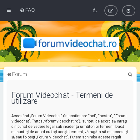
FAQ
C
Forum
ă
u
Forum Videochat - Termeni de
utilizare
t
a
Accesând „Forum Videochat” (în continuare “noi”, “nostru”, “Forum
r
Videochat”, “https://forumvideochat.ro”), sunteţi de acord să intraţi
e
din punct de vedere legal sub incidenţa următorilor termeni. Dacă
nu sunteţi de acord cu toţi aceşti termeni, vă rugăm să nu accesaţi
şi/sau folosiţi „Forum Videochat”. Putem schimba aceste reguli