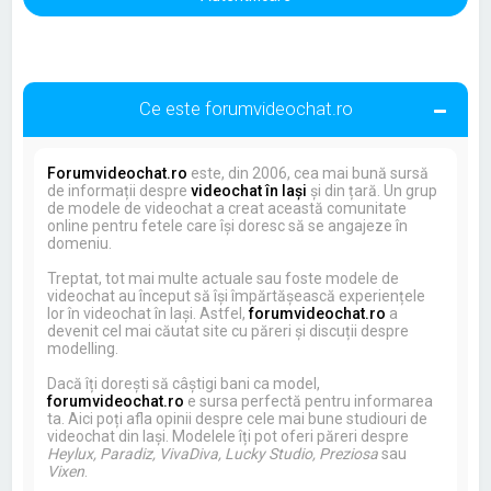
Ce este forumvideochat.ro
Forumvideochat.ro
este, din 2006, cea mai bună sursă
de informații despre
videochat în Iași
și din țară. Un grup
de modele de videochat a creat această comunitate
online pentru fetele care își doresc să se angajeze în
domeniu.
Treptat, tot mai multe actuale sau foste modele de
videochat au început să își împărtășească experiențele
lor în videochat în Iași. Astfel,
forumvideochat.ro
a
devenit cel mai căutat site cu păreri și discuții despre
modelling.
Dacă îți dorești să câștigi bani ca model,
forumvideochat.ro
e sursa perfectă pentru informarea
ta. Aici poți afla opinii despre cele mai bune studiouri de
videochat din Iași. Modelele îți pot oferi păreri despre
Heylux, Paradiz, VivaDiva, Lucky Studio, Preziosa
sau
Vixen
.