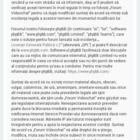
oricând şi ne vom strădui să vă informăm, deşi ar fi prudent să
verificaţi aceşti termeni în mod regulat în timp ce folosiţi „Forum
Videochat” pentru că după modificări sunteţi de acord să intraţi sub
incidenţa legală a acestor termeni din momentul modificării lor.
Forumul nostru foloseşte phpBB (în continuare “ei”, “lor”, “software
phpBB”, “www.phpbb.com”, “phpBB Limited”, “phpBB Teams”), care
este o soluţie pentru forum lansată sub incidenţa „
Licenţei Generală Publică v.2
” (abreviată „GPL”) şi poate fi descărcat
de la
www.phpbb.com
. Software-ul phpBB facilitează doar discuţiile
care au ca mijloc de comunicare internetul, phpBB Limited nu este
responsabill în ceea ce site-ul acceptă sau nu din punct de vedere
al conţinutului permis şi/sau a conduitei. Pentru mai multe
informaţii despre phpBB, vizitaţi:
https://www.phpbb.com/
.
Sunteţi de acord să nu scrieţi niciun material abuziv, obscen,
vulgar, calomnios, de ură, ameninţare, orientare-sexuală sau orice
alt material care poate viola prevederile legale ale ţării
dumneavoastră, ale ţării unde „Forum Videochat” este găzduit sau
ale legislaţiei internaţionale. Nerespectarea acestor prevederi
poate duce la blocarea imediată şi permanentă însoţită de
notificarea Internet Service Provider-ului dumneavoastră dacă vom
considera necesar. Adresele IP ale tuturor mesajelor sunt
înregistrate pentru a ajuta la respectarea acestor condiţii. Sunteţi
de acord ca „Forum Videochat” să aibă dreptul de a şterge,
modifica, muta sau închide orice subiect în orice moment în care