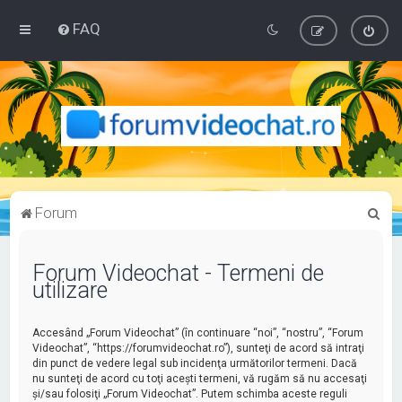
FAQ
C
Forum
ă
u
Forum Videochat - Termeni de
utilizare
t
a
Accesând „Forum Videochat” (în continuare “noi”, “nostru”, “Forum
r
Videochat”, “https://forumvideochat.ro”), sunteţi de acord să intraţi
e
din punct de vedere legal sub incidenţa următorilor termeni. Dacă
nu sunteţi de acord cu toţi aceşti termeni, vă rugăm să nu accesaţi
şi/sau folosiţi „Forum Videochat”. Putem schimba aceste reguli