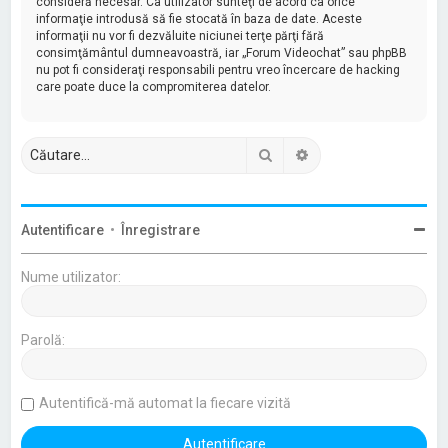
consideră necesar. Ca utilizator sunteţi de acord ca orice
informaţie introdusă să fie stocată în baza de date. Aceste
informaţii nu vor fi dezvăluite niciunei terţe părţi fără
consimţământul dumneavoastră, iar „Forum Videochat” sau phpBB
nu pot fi consideraţi responsabili pentru vreo încercare de hacking
care poate duce la compromiterea datelor.
Căutare
Căutare avansată
Autentificare
•
Înregistrare
Nume utilizator:
Parolă:
Autentifică-mă automat la fiecare vizită