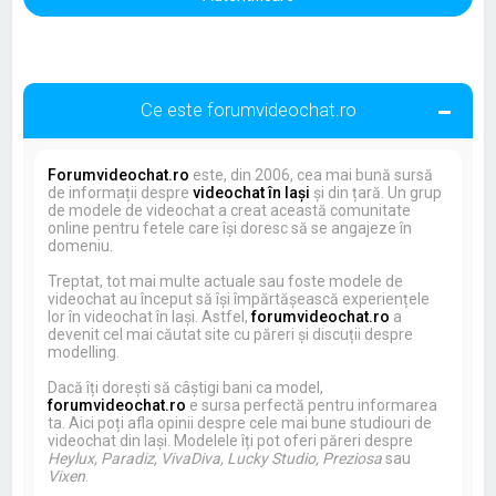
Ce este forumvideochat.ro
Forumvideochat.ro
este, din 2006, cea mai bună sursă
de informații despre
videochat în Iași
și din țară. Un grup
de modele de videochat a creat această comunitate
online pentru fetele care își doresc să se angajeze în
domeniu.
Treptat, tot mai multe actuale sau foste modele de
videochat au început să își împărtășească experiențele
lor în videochat în Iași. Astfel,
forumvideochat.ro
a
devenit cel mai căutat site cu păreri și discuții despre
modelling.
Dacă îți dorești să câștigi bani ca model,
forumvideochat.ro
e sursa perfectă pentru informarea
ta. Aici poți afla opinii despre cele mai bune studiouri de
videochat din Iași. Modelele îți pot oferi păreri despre
Heylux, Paradiz, VivaDiva, Lucky Studio, Preziosa
sau
Vixen
.