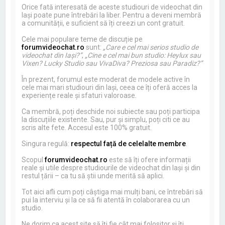
Orice fată interesată de aceste studiouri de videochat din
Iași poate pune întrebări la liber. Pentru a deveni membră
a comunității, e suficient să îți creezi un cont gratuit.
Cele mai populare teme de discuție pe
forumvideochat.ro
sunt:
„Care e cel mai serios studio de
videochat din Iași?”
,
„Cine e cel mai bun studio: Heylux sau
Vixen? Lucky Studio sau VivaDiva? Preziosa sau Paradiz?”
În prezent, forumul este moderat de modele active în
cele mai mari studiouri din Iași, ceea ce îți oferă acces la
experiențe reale și sfaturi valoroase.
Ca membră, poți deschide noi subiecte sau poți participa
la discuțiile existente. Sau, pur și simplu, poți citi ce au
scris alte fete. Accesul este 100% gratuit.
Singura regulă:
respectul față de celelalte membre
.
Scopul
forumvideochat.ro
este să îți ofere informații
reale și utile despre studiourile de videochat din Iași și din
restul țării – ca tu să știi unde merită să aplici.
Tot aici afli cum poți câștiga mai mulți bani, ce întrebări să
pui la interviu și la ce să fii atentă în colaborarea cu un
studio.
Ne dorim ca acest site să îți fie cât mai folositor și îți