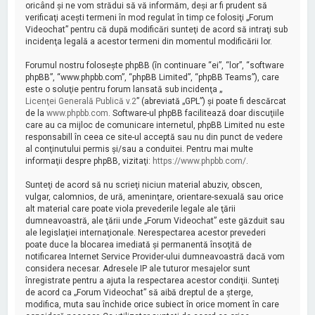
oricând şi ne vom strădui să vă informăm, deşi ar fi prudent să
verificaţi aceşti termeni în mod regulat în timp ce folosiţi „Forum
Videochat” pentru că după modificări sunteţi de acord să intraţi sub
incidenţa legală a acestor termeni din momentul modificării lor.
Forumul nostru foloseşte phpBB (în continuare “ei”, “lor”, “software
phpBB”, “www.phpbb.com”, “phpBB Limited”, “phpBB Teams”), care
este o soluţie pentru forum lansată sub incidenţa „
Licenţei Generală Publică v.2
” (abreviată „GPL”) şi poate fi descărcat
de la
www.phpbb.com
. Software-ul phpBB facilitează doar discuţiile
care au ca mijloc de comunicare internetul, phpBB Limited nu este
responsabill în ceea ce site-ul acceptă sau nu din punct de vedere
al conţinutului permis şi/sau a conduitei. Pentru mai multe
informaţii despre phpBB, vizitaţi:
https://www.phpbb.com/
.
Sunteţi de acord să nu scrieţi niciun material abuziv, obscen,
vulgar, calomnios, de ură, ameninţare, orientare-sexuală sau orice
alt material care poate viola prevederile legale ale ţării
dumneavoastră, ale ţării unde „Forum Videochat” este găzduit sau
ale legislaţiei internaţionale. Nerespectarea acestor prevederi
poate duce la blocarea imediată şi permanentă însoţită de
notificarea Internet Service Provider-ului dumneavoastră dacă vom
considera necesar. Adresele IP ale tuturor mesajelor sunt
înregistrate pentru a ajuta la respectarea acestor condiţii. Sunteţi
de acord ca „Forum Videochat” să aibă dreptul de a şterge,
modifica, muta sau închide orice subiect în orice moment în care