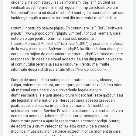
oricând şi ne vom strădui să vă informăm, deşi ar fi prudent să
verificaţi aceşti termeni în mod regulat în timp ce folosiţi „Forum
Videochat” pentru că după modificări sunteţi de acord să intraţi sub
incidenţa legală a acestor termeni din momentul modificării lor.
Forumul nostru foloseşte phpBB (în continuare “ei”, “lor”, “software
phpBB”, “www.phpbb.com”, “phpBB Limited”, “phpBB Teams”), care
este o soluţie pentru forum lansată sub incidenţa „
Licenţei Generală Publică v.2
” (abreviată „GPL”) şi poate fi descărcat
de la
www.phpbb.com
. Software-ul phpBB facilitează doar discuţiile
care au ca mijloc de comunicare internetul, phpBB Limited nu este
responsabill în ceea ce site-ul acceptă sau nu din punct de vedere
al conţinutului permis şi/sau a conduitei. Pentru mai multe
informaţii despre phpBB, vizitaţi:
https://www.phpbb.com/
.
Sunteţi de acord să nu scrieţi niciun material abuziv, obscen,
vulgar, calomnios, de ură, ameninţare, orientare-sexuală sau orice
alt material care poate viola prevederile legale ale ţării
dumneavoastră, ale ţării unde „Forum Videochat” este găzduit sau
ale legislaţiei internaţionale. Nerespectarea acestor prevederi
poate duce la blocarea imediată şi permanentă însoţită de
notificarea Internet Service Provider-ului dumneavoastră dacă vom
considera necesar. Adresele IP ale tuturor mesajelor sunt
înregistrate pentru a ajuta la respectarea acestor condiţii. Sunteţi
de acord ca „Forum Videochat” să aibă dreptul de a şterge,
modifica, muta sau închide orice subiect în orice moment în care