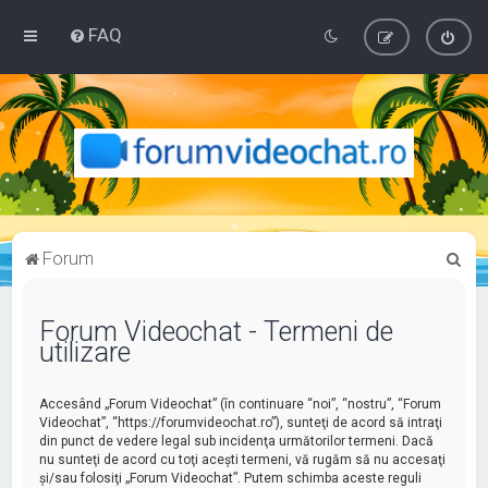
FAQ
C
Forum
ă
u
Forum Videochat - Termeni de
utilizare
t
a
Accesând „Forum Videochat” (în continuare “noi”, “nostru”, “Forum
r
Videochat”, “https://forumvideochat.ro”), sunteţi de acord să intraţi
e
din punct de vedere legal sub incidenţa următorilor termeni. Dacă
nu sunteţi de acord cu toţi aceşti termeni, vă rugăm să nu accesaţi
şi/sau folosiţi „Forum Videochat”. Putem schimba aceste reguli