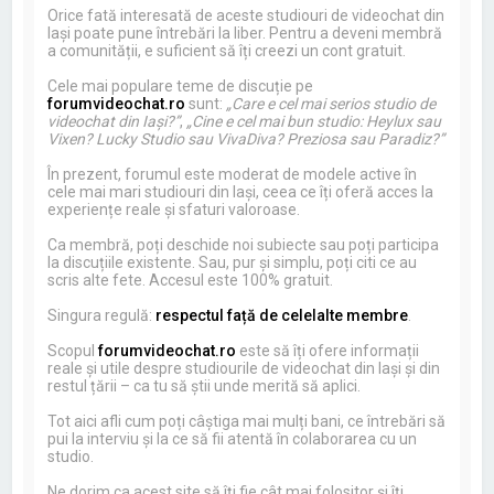
Orice fată interesată de aceste studiouri de videochat din
Iași poate pune întrebări la liber. Pentru a deveni membră
a comunității, e suficient să îți creezi un cont gratuit.
Cele mai populare teme de discuție pe
forumvideochat.ro
sunt:
„Care e cel mai serios studio de
videochat din Iași?”
,
„Cine e cel mai bun studio: Heylux sau
Vixen? Lucky Studio sau VivaDiva? Preziosa sau Paradiz?”
În prezent, forumul este moderat de modele active în
cele mai mari studiouri din Iași, ceea ce îți oferă acces la
experiențe reale și sfaturi valoroase.
Ca membră, poți deschide noi subiecte sau poți participa
la discuțiile existente. Sau, pur și simplu, poți citi ce au
scris alte fete. Accesul este 100% gratuit.
Singura regulă:
respectul față de celelalte membre
.
Scopul
forumvideochat.ro
este să îți ofere informații
reale și utile despre studiourile de videochat din Iași și din
restul țării – ca tu să știi unde merită să aplici.
Tot aici afli cum poți câștiga mai mulți bani, ce întrebări să
pui la interviu și la ce să fii atentă în colaborarea cu un
studio.
Ne dorim ca acest site să îți fie cât mai folositor și îți