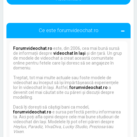
Ce este forumvideochat.ro
Forumvideochat.ro
este, din 2006, cea mai bună sursă
de informații despre
videochat în Iași
și din țară. Un grup
de modele de videochat a creat această comunitate
online pentru fetele care își doresc să se angajeze în
domeniu.
Treptat, tot mai multe actuale sau foste modele de
videochat au început să își împărtășească experiențele
lor în videochat în Iași. Astfel,
forumvideochat.ro
a
devenit cel mai căutat site cu păreri și discuții despre
modelling.
Dacă îți dorești să câștigi bani ca model,
forumvideochat.ro
e sursa perfectă pentru informarea
ta. Aici poți afla opinii despre cele mai bune studiouri de
videochat din Iași. Modelele îți pot oferi păreri despre
Heylux, Paradiz, VivaDiva, Lucky Studio, Preziosa
sau
Vixen
.