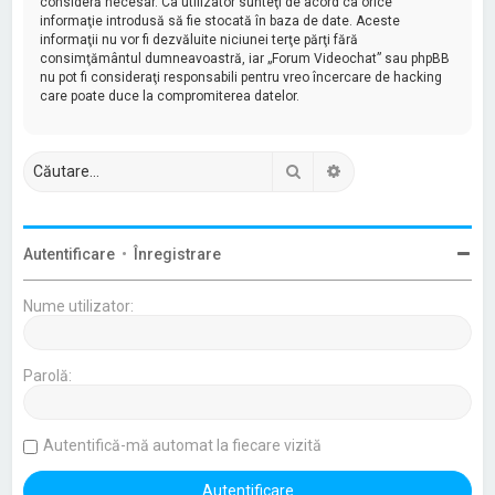
consideră necesar. Ca utilizator sunteţi de acord ca orice
informaţie introdusă să fie stocată în baza de date. Aceste
informaţii nu vor fi dezvăluite niciunei terţe părţi fără
consimţământul dumneavoastră, iar „Forum Videochat” sau phpBB
nu pot fi consideraţi responsabili pentru vreo încercare de hacking
care poate duce la compromiterea datelor.
Căutare
Căutare avansată
Autentificare
•
Înregistrare
Nume utilizator:
Parolă:
Autentifică-mă automat la fiecare vizită