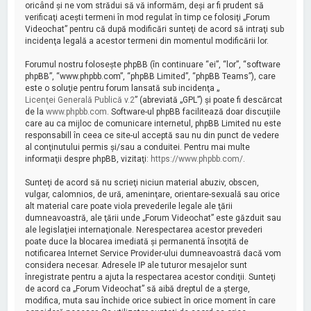
oricând şi ne vom strădui să vă informăm, deşi ar fi prudent să
verificaţi aceşti termeni în mod regulat în timp ce folosiţi „Forum
Videochat” pentru că după modificări sunteţi de acord să intraţi sub
incidenţa legală a acestor termeni din momentul modificării lor.
Forumul nostru foloseşte phpBB (în continuare “ei”, “lor”, “software
phpBB”, “www.phpbb.com”, “phpBB Limited”, “phpBB Teams”), care
este o soluţie pentru forum lansată sub incidenţa „
Licenţei Generală Publică v.2
” (abreviată „GPL”) şi poate fi descărcat
de la
www.phpbb.com
. Software-ul phpBB facilitează doar discuţiile
care au ca mijloc de comunicare internetul, phpBB Limited nu este
responsabill în ceea ce site-ul acceptă sau nu din punct de vedere
al conţinutului permis şi/sau a conduitei. Pentru mai multe
informaţii despre phpBB, vizitaţi:
https://www.phpbb.com/
.
Sunteţi de acord să nu scrieţi niciun material abuziv, obscen,
vulgar, calomnios, de ură, ameninţare, orientare-sexuală sau orice
alt material care poate viola prevederile legale ale ţării
dumneavoastră, ale ţării unde „Forum Videochat” este găzduit sau
ale legislaţiei internaţionale. Nerespectarea acestor prevederi
poate duce la blocarea imediată şi permanentă însoţită de
notificarea Internet Service Provider-ului dumneavoastră dacă vom
considera necesar. Adresele IP ale tuturor mesajelor sunt
înregistrate pentru a ajuta la respectarea acestor condiţii. Sunteţi
de acord ca „Forum Videochat” să aibă dreptul de a şterge,
modifica, muta sau închide orice subiect în orice moment în care