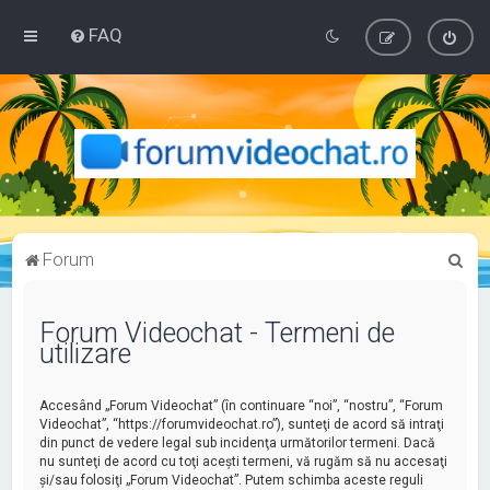
FAQ
C
Forum
ă
u
Forum Videochat - Termeni de
utilizare
t
a
Accesând „Forum Videochat” (în continuare “noi”, “nostru”, “Forum
r
Videochat”, “https://forumvideochat.ro”), sunteţi de acord să intraţi
e
din punct de vedere legal sub incidenţa următorilor termeni. Dacă
nu sunteţi de acord cu toţi aceşti termeni, vă rugăm să nu accesaţi
şi/sau folosiţi „Forum Videochat”. Putem schimba aceste reguli