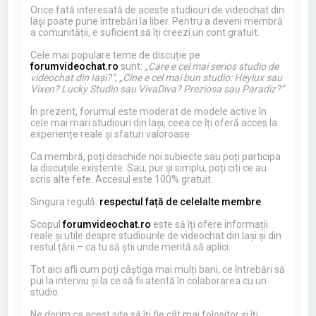
Orice fată interesată de aceste studiouri de videochat din
Iași poate pune întrebări la liber. Pentru a deveni membră
a comunității, e suficient să îți creezi un cont gratuit.
Cele mai populare teme de discuție pe
forumvideochat.ro
sunt:
„Care e cel mai serios studio de
videochat din Iași?”
,
„Cine e cel mai bun studio: Heylux sau
Vixen? Lucky Studio sau VivaDiva? Preziosa sau Paradiz?”
În prezent, forumul este moderat de modele active în
cele mai mari studiouri din Iași, ceea ce îți oferă acces la
experiențe reale și sfaturi valoroase.
Ca membră, poți deschide noi subiecte sau poți participa
la discuțiile existente. Sau, pur și simplu, poți citi ce au
scris alte fete. Accesul este 100% gratuit.
Singura regulă:
respectul față de celelalte membre
.
Scopul
forumvideochat.ro
este să îți ofere informații
reale și utile despre studiourile de videochat din Iași și din
restul țării – ca tu să știi unde merită să aplici.
Tot aici afli cum poți câștiga mai mulți bani, ce întrebări să
pui la interviu și la ce să fii atentă în colaborarea cu un
studio.
Ne dorim ca acest site să îți fie cât mai folositor și îți