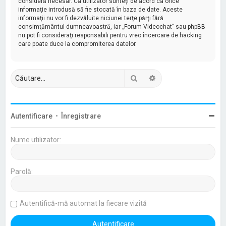
consideră necesar. Ca utilizator sunteţi de acord ca orice
informaţie introdusă să fie stocată în baza de date. Aceste
informaţii nu vor fi dezvăluite niciunei terţe părţi fără
consimţământul dumneavoastră, iar „Forum Videochat” sau phpBB
nu pot fi consideraţi responsabili pentru vreo încercare de hacking
care poate duce la compromiterea datelor.
Căutare
Căutare avansată
Autentificare
•
Înregistrare
Nume utilizator:
Parolă:
Autentifică-mă automat la fiecare vizită