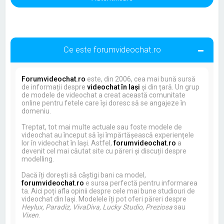
Ce este forumvideochat.ro
Forumvideochat.ro
este, din 2006, cea mai bună sursă
de informații despre
videochat în Iași
și din țară. Un grup
de modele de videochat a creat această comunitate
online pentru fetele care își doresc să se angajeze în
domeniu.
Treptat, tot mai multe actuale sau foste modele de
videochat au început să își împărtășească experiențele
lor în videochat în Iași. Astfel,
forumvideochat.ro
a
devenit cel mai căutat site cu păreri și discuții despre
modelling.
Dacă îți dorești să câștigi bani ca model,
forumvideochat.ro
e sursa perfectă pentru informarea
ta. Aici poți afla opinii despre cele mai bune studiouri de
videochat din Iași. Modelele îți pot oferi păreri despre
Heylux, Paradiz, VivaDiva, Lucky Studio, Preziosa
sau
Vixen
.