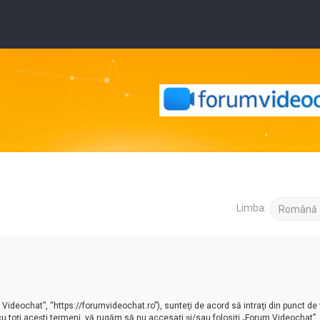
Limba:
ideochat”, “https://forumvideochat.ro”), sunteţi de acord să intraţi din punct de
cu toţi aceşti termeni, vă rugăm să nu accesaţi şi/sau folosiţi „Forum Videochat”