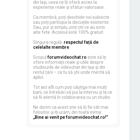
din Iași, ceea ce îți oferă acces la
experiențe reale și sfaturi valoroase.
Ca membră, poți deschide noi subiecte
sau poți participa la discuțiile existente.
Sau, pur și simplu, poți citi ce au scris
alte fete. Accesul este 100% gratuit.
Singura regulă:
respectul față de
celelalte membre
.
Scopul
forumvideochat.ro
este să îți
ofere informații reale și utile despre
studiourile de videochat din Iași și din
restul țării – ca tu să știi unde merită să
aplici.
Tot aici afli cum poți câștiga mai mulți
bani, ce întrebări să pui la interviu și la ce
să fii atentă în colaborarea cu un studio.
Ne dorim ca acest site să îți fie cât mai
folositor și îți urăm, din toată inima:
„Bine ai venit pe forumvideochat.ro!”