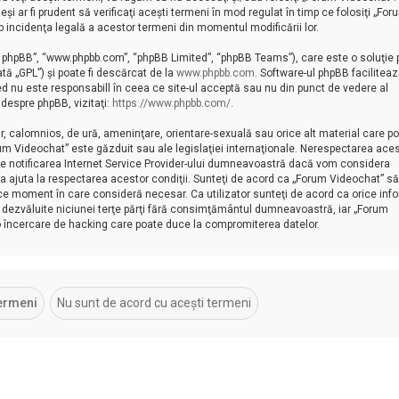
 ar fi prudent să verificaţi aceşti termeni în mod regulat în timp ce folosiţi „For
b incidenţa legală a acestor termeni din momentul modificării lor.
re phpBB”, “www.phpbb.com”, “phpBB Limited”, “phpBB Teams”), care este o soluţie 
ată „GPL”) şi poate fi descărcat de la
www.phpbb.com
. Software-ul phpBB facilitea
ed nu este responsabill în ceea ce site-ul acceptă sau nu din punct de vedere al
 despre phpBB, vizitaţi:
https://www.phpbb.com/
.
ar, calomnios, de ură, ameninţare, orientare-sexuală sau orice alt material care p
orum Videochat” este găzduit sau ale legislaţiei internaţionale. Nerespectarea ace
de notificarea Internet Service Provider-ului dumneavoastră dacă vom considera
 a ajuta la respectarea acestor condiţii. Sunteţi de acord ca „Forum Videochat” să
ice moment în care consideră necesar. Ca utilizator sunteţi de acord ca orice inf
fi dezvăluite niciunei terţe părţi fără consimţământul dumneavoastră, iar „Forum
eo încercare de hacking care poate duce la compromiterea datelor.