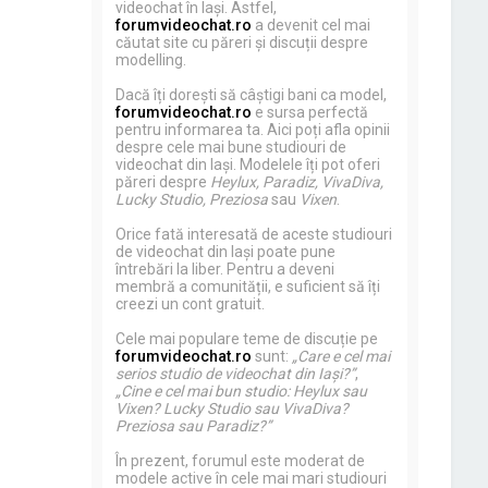
videochat în Iași. Astfel,
forumvideochat.ro
a devenit cel mai
căutat site cu păreri și discuții despre
modelling.
Dacă îți dorești să câștigi bani ca model,
forumvideochat.ro
e sursa perfectă
pentru informarea ta. Aici poți afla opinii
despre cele mai bune studiouri de
videochat din Iași. Modelele îți pot oferi
păreri despre
Heylux, Paradiz, VivaDiva,
Lucky Studio, Preziosa
sau
Vixen
.
Orice fată interesată de aceste studiouri
de videochat din Iași poate pune
întrebări la liber. Pentru a deveni
membră a comunității, e suficient să îți
creezi un cont gratuit.
Cele mai populare teme de discuție pe
forumvideochat.ro
sunt:
„Care e cel mai
serios studio de videochat din Iași?”
,
„Cine e cel mai bun studio: Heylux sau
Vixen? Lucky Studio sau VivaDiva?
Preziosa sau Paradiz?”
În prezent, forumul este moderat de
modele active în cele mai mari studiouri