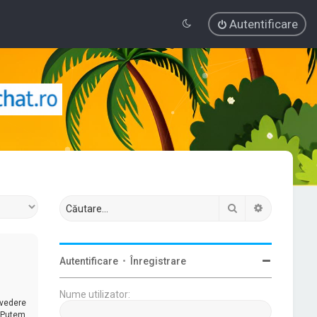
Autentificare
Căutare
Căutare av
Autentificare
•
Înregistrare
Nume utilizator:
 vedere
. Putem