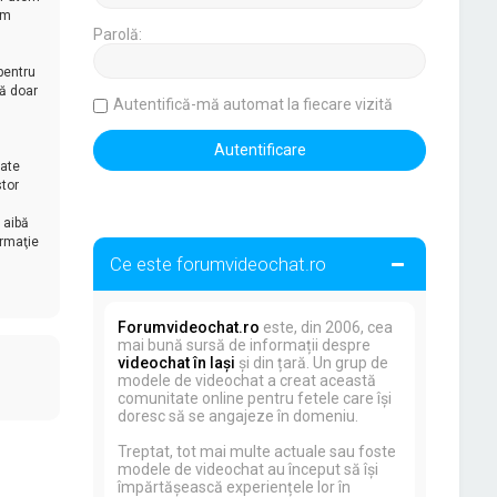
um
Parolă:
pentru
ză doar
Autentifică-mă automat la fiecare vizită
oate
stor
 aibă
ormaţie
Ce este forumvideochat.ro
Forumvideochat.ro
este, din 2006, cea
mai bună sursă de informații despre
videochat în Iași
și din țară. Un grup de
modele de videochat a creat această
comunitate online pentru fetele care își
doresc să se angajeze în domeniu.
Treptat, tot mai multe actuale sau foste
modele de videochat au început să își
împărtășească experiențele lor în