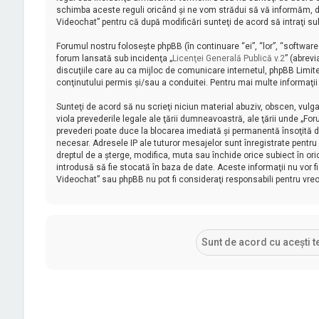
schimba aceste reguli oricând şi ne vom strădui să vă informăm, deşi
Videochat” pentru că după modificări sunteţi de acord să intraţi su
Forumul nostru foloseşte phpBB (în continuare “ei”, “lor”, “softwa
forum lansată sub incidenţa „
Licenţei Generală Publică v.2
” (abrevi
discuţiile care au ca mijloc de comunicare internetul, phpBB Limit
conţinutului permis şi/sau a conduitei. Pentru mai multe informaţii
Sunteţi de acord să nu scrieţi niciun material abuziv, obscen, vulg
viola prevederile legale ale ţării dumneavoastră, ale ţării unde „F
prevederi poate duce la blocarea imediată şi permanentă însoţită 
necesar. Adresele IP ale tuturor mesajelor sunt înregistrate pentru
dreptul de a şterge, modifica, muta sau închide orice subiect în or
introdusă să fie stocată în baza de date. Aceste informaţii nu vor 
Videochat” sau phpBB nu pot fi consideraţi responsabili pentru vr