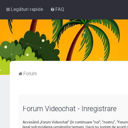
Legături rapide
FAQ
Forum
Forum Videochat - Înregistrare
Accesând „Forum Videochat” (în continuare “noi”, “nostru”, “Forum V
legal sub incidenţa următorilor termeni. Dacă nu sunteţi de acord 