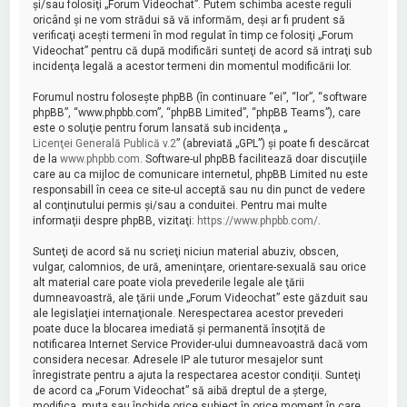
şi/sau folosiţi „Forum Videochat”. Putem schimba aceste reguli
oricând şi ne vom strădui să vă informăm, deşi ar fi prudent să
verificaţi aceşti termeni în mod regulat în timp ce folosiţi „Forum
Videochat” pentru că după modificări sunteţi de acord să intraţi sub
incidenţa legală a acestor termeni din momentul modificării lor.
Forumul nostru foloseşte phpBB (în continuare “ei”, “lor”, “software
phpBB”, “www.phpbb.com”, “phpBB Limited”, “phpBB Teams”), care
este o soluţie pentru forum lansată sub incidenţa „
Licenţei Generală Publică v.2
” (abreviată „GPL”) şi poate fi descărcat
de la
www.phpbb.com
. Software-ul phpBB facilitează doar discuţiile
care au ca mijloc de comunicare internetul, phpBB Limited nu este
responsabill în ceea ce site-ul acceptă sau nu din punct de vedere
al conţinutului permis şi/sau a conduitei. Pentru mai multe
informaţii despre phpBB, vizitaţi:
https://www.phpbb.com/
.
Sunteţi de acord să nu scrieţi niciun material abuziv, obscen,
vulgar, calomnios, de ură, ameninţare, orientare-sexuală sau orice
alt material care poate viola prevederile legale ale ţării
dumneavoastră, ale ţării unde „Forum Videochat” este găzduit sau
ale legislaţiei internaţionale. Nerespectarea acestor prevederi
poate duce la blocarea imediată şi permanentă însoţită de
notificarea Internet Service Provider-ului dumneavoastră dacă vom
considera necesar. Adresele IP ale tuturor mesajelor sunt
înregistrate pentru a ajuta la respectarea acestor condiţii. Sunteţi
de acord ca „Forum Videochat” să aibă dreptul de a şterge,
modifica, muta sau închide orice subiect în orice moment în care