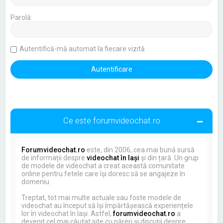
Parolă:
Autentifică-mă automat la fiecare vizită
Ce este forumvideochat.ro
Forumvideochat.ro
este, din 2006, cea mai bună sursă
de informații despre
videochat în Iași
și din țară. Un grup
de modele de videochat a creat această comunitate
online pentru fetele care își doresc să se angajeze în
domeniu.
Treptat, tot mai multe actuale sau foste modele de
videochat au început să își împărtășească experiențele
lor în videochat în Iași. Astfel,
forumvideochat.ro
a
devenit cel mai căutat site cu păreri și discuții despre