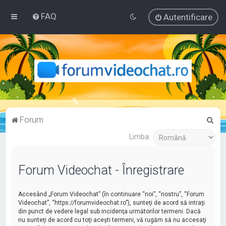
FAQ
Autentificare
C
Forum
ă
Limba:
u
t
Forum Videochat - Înregistrare
a
r
Accesând „Forum Videochat” (în continuare “noi”, “nostru”, “Forum
e
Videochat”, “https://forumvideochat.ro”), sunteţi de acord să intraţi
din punct de vedere legal sub incidenţa următorilor termeni. Dacă
nu sunteţi de acord cu toţi aceşti termeni, vă rugăm să nu accesaţi