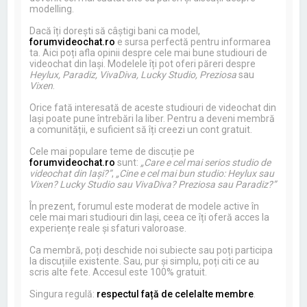
modelling.
Dacă îți dorești să câștigi bani ca model,
forumvideochat.ro
e sursa perfectă pentru informarea
ta. Aici poți afla opinii despre cele mai bune studiouri de
videochat din Iași. Modelele îți pot oferi păreri despre
Heylux, Paradiz, VivaDiva, Lucky Studio, Preziosa
sau
Vixen
.
Orice fată interesată de aceste studiouri de videochat din
Iași poate pune întrebări la liber. Pentru a deveni membră
a comunității, e suficient să îți creezi un cont gratuit.
Cele mai populare teme de discuție pe
forumvideochat.ro
sunt:
„Care e cel mai serios studio de
videochat din Iași?”
,
„Cine e cel mai bun studio: Heylux sau
Vixen? Lucky Studio sau VivaDiva? Preziosa sau Paradiz?”
În prezent, forumul este moderat de modele active în
cele mai mari studiouri din Iași, ceea ce îți oferă acces la
experiențe reale și sfaturi valoroase.
Ca membră, poți deschide noi subiecte sau poți participa
la discuțiile existente. Sau, pur și simplu, poți citi ce au
scris alte fete. Accesul este 100% gratuit.
Singura regulă:
respectul față de celelalte membre
.