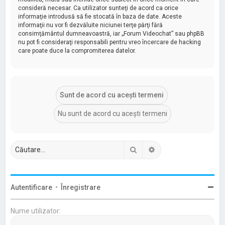
consideră necesar. Ca utilizator sunteţi de acord ca orice
informaţie introdusă să fie stocată în baza de date. Aceste
informaţii nu vor fi dezvăluite niciunei terţe părţi fără
consimţământul dumneavoastră, iar „Forum Videochat” sau phpBB
nu pot fi consideraţi responsabili pentru vreo încercare de hacking
care poate duce la compromiterea datelor.
Căutare
Căutare avansată
Autentificare
•
Înregistrare
Nume utilizator: