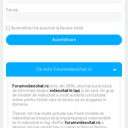
Parolă:
Autentifică-mă automat la fiecare vizită
Ce este forumvideochat.ro
Forumvideochat.ro
este, din 2006, cea mai bună sursă
de informații despre
videochat în Iași
și din țară. Un grup
de modele de videochat a creat această comunitate
online pentru fetele care își doresc să se angajeze în
domeniu.
Treptat, tot mai multe actuale sau foste modele de
videochat au început să își împărtășească experiențele
lor în videochat în Iași. Astfel,
forumvideochat.ro
a
devenit cel mai căutat site cu păreri și discuții despre