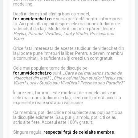
modelling.
Dacă îți dorești să câștigi bani ca model,
forumvideochat.ro
e sursa perfectă pentru informarea
ta. Aici poți afla opinii despre cele mai bune studiouri de
videochat din Iași. Modelele îți pot oferi păreri despre
Heylux, Paradiz, VivaDiva, Lucky Studio, Preziosa
sau
Vixen
.
Orice fată interesată de aceste studiouri de videochat din
Iași poate pune întrebări la liber. Pentru a deveni membră
a comunității, e suficient să îți creezi un cont gratuit.
Cele mai populare teme de discuție pe
forumvideochat.ro
sunt:
„Care e cel mai serios studio de
videochat din Iași?”
,
„Cine e cel mai bun studio: Heylux sau
Vixen? Lucky Studio sau VivaDiva? Preziosa sau Paradiz?”
În prezent, forumul este moderat de modele active în
cele mai mari studiouri din Iași, ceea ce îți oferă acces la
experiențe reale și sfaturi valoroase.
Ca membră, poți deschide noi subiecte sau poți participa
la discuțiile existente. Sau, pur și simplu, poți citi ce au
scris alte fete. Accesul este 100% gratuit.
Singura regulă:
respectul față de celelalte membre
.