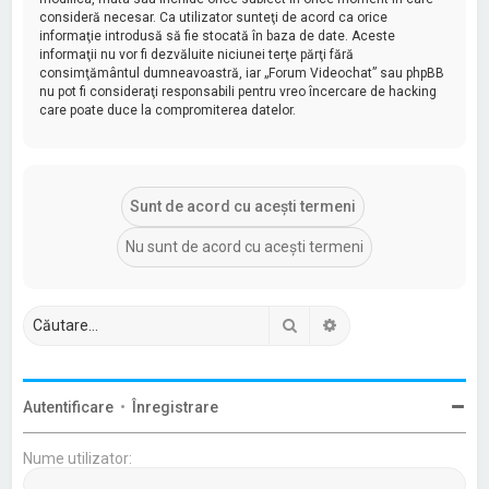
consideră necesar. Ca utilizator sunteţi de acord ca orice
informaţie introdusă să fie stocată în baza de date. Aceste
informaţii nu vor fi dezvăluite niciunei terţe părţi fără
consimţământul dumneavoastră, iar „Forum Videochat” sau phpBB
nu pot fi consideraţi responsabili pentru vreo încercare de hacking
care poate duce la compromiterea datelor.
Căutare
Căutare avansată
Autentificare
•
Înregistrare
Nume utilizator: