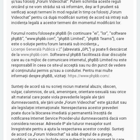
şi/sau folosiţi „Forum Videochat”. Putem schimba aceste reguli
oricând şi ne vom strădui să vă informăm, deşi ar fi prudent să
verificaţi aceşti termeni în mod regulat în timp ce folosiţi „Forum
Videochat” pentru că după modificări sunteţi de acord să intraţi sub
incidenţa legală a acestor termeni din momentul modificării lor.
Forumul nostru foloseşte phpBB (în continuare “ei”, “lor”, “software
phpBB”, “www.phpbb.com”, “phpBB Limited”, “phpBB Teams”), care
este o soluţie pentru forum lansată sub incidenţa „
Licenţei Generală Publică v.2
” (abreviată „GPL”) şi poate fi descărcat
de la
www.phpbb.com
. Software-ul phpBB facilitează doar discuţiile
care au ca mijloc de comunicare internetul, phpBB Limited nu este
responsabill în ceea ce site-ul acceptă sau nu din punct de vedere
al conţinutului permis şi/sau a conduitei. Pentru mai multe
informaţii despre phpBB, vizitaţi:
https://www.phpbb.com/
.
Sunteţi de acord să nu scrieţi niciun material abuziv, obscen,
vulgar, calomnios, de ură, ameninţare, orientare-sexuală sau orice
alt material care poate viola prevederile legale ale ţării
dumneavoastră, ale ţării unde „Forum Videochat” este găzduit sau
ale legislaţiei internaţionale. Nerespectarea acestor prevederi
poate duce la blocarea imediată şi permanentă însoţită de
notificarea Internet Service Provider-ului dumneavoastră dacă vom
considera necesar. Adresele IP ale tuturor mesajelor sunt
înregistrate pentru a ajuta la respectarea acestor condiţii. Sunteţi
de acord ca „Forum Videochat” să aibă dreptul de a şterge,
modifica, muta sau închide orice subiect în orice moment în care