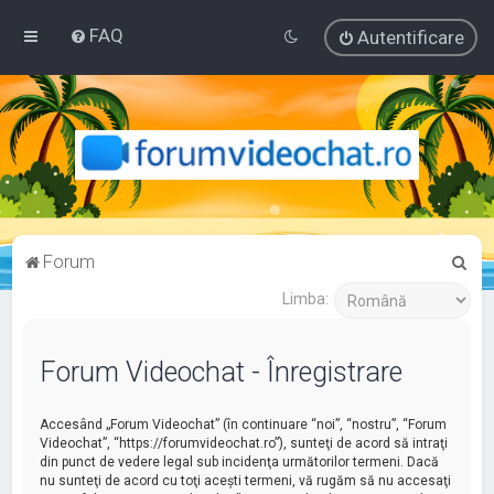
FAQ
Autentificare
C
Forum
ă
Limba:
u
t
Forum Videochat - Înregistrare
a
r
Accesând „Forum Videochat” (în continuare “noi”, “nostru”, “Forum
e
Videochat”, “https://forumvideochat.ro”), sunteţi de acord să intraţi
din punct de vedere legal sub incidenţa următorilor termeni. Dacă
nu sunteţi de acord cu toţi aceşti termeni, vă rugăm să nu accesaţi