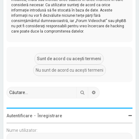
consideră necesar. Ca utilizator sunteţi de acord ca orice
informaţie introdusă să fie stocată în baza de date. Aceste
informaţii nu vor fi dezvăluite niciunei terţe părţi fără
consimţământul dumneavoastră, iar „Forum Videochat” sau phpBB
nu pot fi consideraţi responsabili pentru vreo încercare de hacking
care poate duce la compromiterea datelor.
Căutare
Căutare avansată
Autentificare
•
Înregistrare
Nume utilizator: