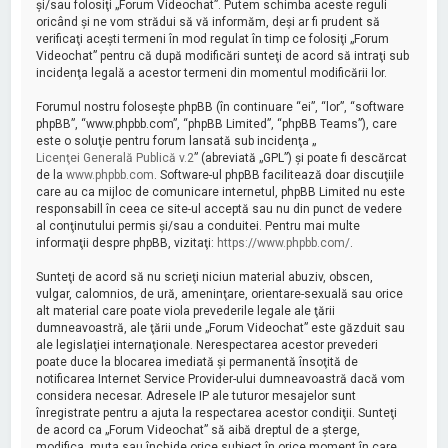
şi/sau folosiţi „Forum Videochat”. Putem schimba aceste reguli
oricând şi ne vom strădui să vă informăm, deşi ar fi prudent să
verificaţi aceşti termeni în mod regulat în timp ce folosiţi „Forum
Videochat” pentru că după modificări sunteţi de acord să intraţi sub
incidenţa legală a acestor termeni din momentul modificării lor.
Forumul nostru foloseşte phpBB (în continuare “ei”, “lor”, “software
phpBB”, “www.phpbb.com”, “phpBB Limited”, “phpBB Teams”), care
este o soluţie pentru forum lansată sub incidenţa „
Licenţei Generală Publică v.2
” (abreviată „GPL”) şi poate fi descărcat
de la
www.phpbb.com
. Software-ul phpBB facilitează doar discuţiile
care au ca mijloc de comunicare internetul, phpBB Limited nu este
responsabill în ceea ce site-ul acceptă sau nu din punct de vedere
al conţinutului permis şi/sau a conduitei. Pentru mai multe
informaţii despre phpBB, vizitaţi:
https://www.phpbb.com/
.
Sunteţi de acord să nu scrieţi niciun material abuziv, obscen,
vulgar, calomnios, de ură, ameninţare, orientare-sexuală sau orice
alt material care poate viola prevederile legale ale ţării
dumneavoastră, ale ţării unde „Forum Videochat” este găzduit sau
ale legislaţiei internaţionale. Nerespectarea acestor prevederi
poate duce la blocarea imediată şi permanentă însoţită de
notificarea Internet Service Provider-ului dumneavoastră dacă vom
considera necesar. Adresele IP ale tuturor mesajelor sunt
înregistrate pentru a ajuta la respectarea acestor condiţii. Sunteţi
de acord ca „Forum Videochat” să aibă dreptul de a şterge,
modifica, muta sau închide orice subiect în orice moment în care