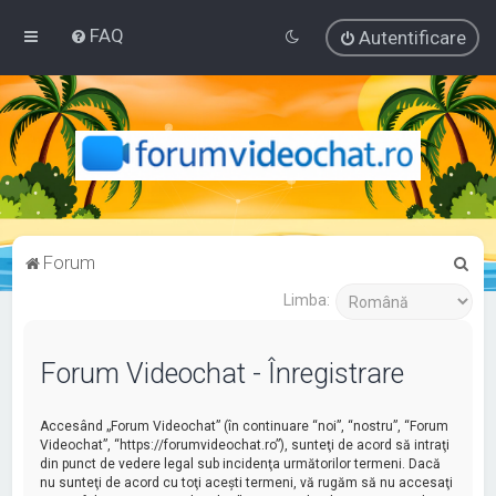
FAQ
Autentificare
C
Forum
ă
Limba:
u
t
Forum Videochat - Înregistrare
a
r
Accesând „Forum Videochat” (în continuare “noi”, “nostru”, “Forum
e
Videochat”, “https://forumvideochat.ro”), sunteţi de acord să intraţi
din punct de vedere legal sub incidenţa următorilor termeni. Dacă
nu sunteţi de acord cu toţi aceşti termeni, vă rugăm să nu accesaţi