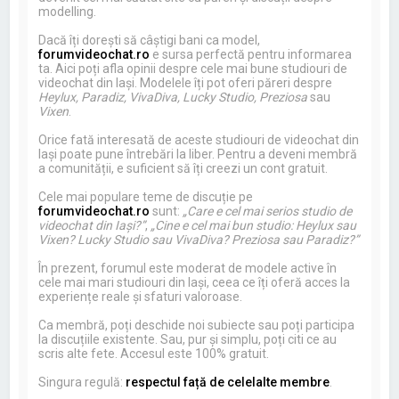
modelling.
Dacă îți dorești să câștigi bani ca model,
forumvideochat.ro
e sursa perfectă pentru informarea
ta. Aici poți afla opinii despre cele mai bune studiouri de
videochat din Iași. Modelele îți pot oferi păreri despre
Heylux, Paradiz, VivaDiva, Lucky Studio, Preziosa
sau
Vixen
.
Orice fată interesată de aceste studiouri de videochat din
Iași poate pune întrebări la liber. Pentru a deveni membră
a comunității, e suficient să îți creezi un cont gratuit.
Cele mai populare teme de discuție pe
forumvideochat.ro
sunt:
„Care e cel mai serios studio de
videochat din Iași?”
,
„Cine e cel mai bun studio: Heylux sau
Vixen? Lucky Studio sau VivaDiva? Preziosa sau Paradiz?”
În prezent, forumul este moderat de modele active în
cele mai mari studiouri din Iași, ceea ce îți oferă acces la
experiențe reale și sfaturi valoroase.
Ca membră, poți deschide noi subiecte sau poți participa
la discuțiile existente. Sau, pur și simplu, poți citi ce au
scris alte fete. Accesul este 100% gratuit.
Singura regulă:
respectul față de celelalte membre
.