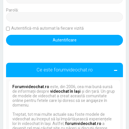
Parolă:
Autentifică-mă automat la fiecare vizită
Ce este forumvideochat.ro
Forumvideochat.ro
este, din 2006, cea mai bună sursă
de informații despre
videochat în Iași
și din țară. Un grup
de modele de videochat a creat această comunitate
online pentru fetele care își doresc să se angajeze în
domeniu.
Treptat, tot mai multe actuale sau foste modele de
videochat au început să își împărtășească experiențele
lor în videochat în Iași. Astfel,
forumvideochat.ro
a
devenit cel mai căutat site cu păreri și discuții despre