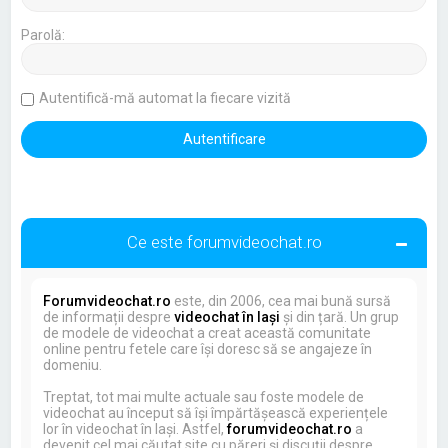
Parolă:
Autentifică-mă automat la fiecare vizită
Ce este forumvideochat.ro
Forumvideochat.ro
este, din 2006, cea mai bună sursă
de informații despre
videochat în Iași
și din țară. Un grup
de modele de videochat a creat această comunitate
online pentru fetele care își doresc să se angajeze în
domeniu.
Treptat, tot mai multe actuale sau foste modele de
videochat au început să își împărtășească experiențele
lor în videochat în Iași. Astfel,
forumvideochat.ro
a
devenit cel mai căutat site cu păreri și discuții despre