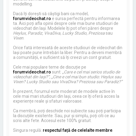
modelling.
Dacă îți dorești să câștigi bani ca model,
forumvideochat.ro
e sursa perfectă pentru informarea
ta. Aici poți afla opinii despre cele mai bune studiouri de
videochat din Iași. Modelele îți pot oferi păreri despre
Heylux, Paradiz, VivaDiva, Lucky Studio, Preziosa
sau
Vixen
.
Orice fată interesată de aceste studiouri de videochat din
Iași poate pune întrebări la liber. Pentru a deveni membră
a comunității, e suficient să îți creezi un cont gratuit.
Cele mai populare teme de discuție pe
forumvideochat.ro
sunt:
„Care e cel mai serios studio de
videochat din Iași?”
,
„Cine e cel mai bun studio: Heylux sau
Vixen? Lucky Studio sau VivaDiva? Preziosa sau Paradiz?”
În prezent, forumul este moderat de modele active în
cele mai mari studiouri din Iași, ceea ce îți oferă acces la
experiențe reale și sfaturi valoroase.
Ca membră, poți deschide noi subiecte sau poți participa
la discuțiile existente. Sau, pur și simplu, poți citi ce au
scris alte fete. Accesul este 100% gratuit.
Singura regulă:
respectul față de celelalte membre
.