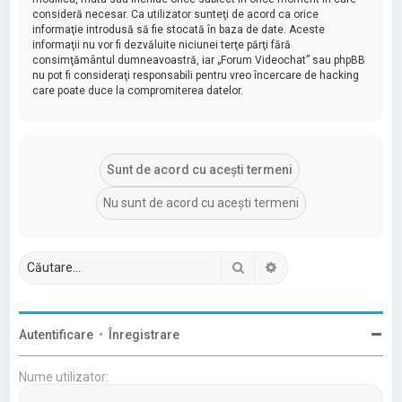
consideră necesar. Ca utilizator sunteţi de acord ca orice
informaţie introdusă să fie stocată în baza de date. Aceste
informaţii nu vor fi dezvăluite niciunei terţe părţi fără
consimţământul dumneavoastră, iar „Forum Videochat” sau phpBB
nu pot fi consideraţi responsabili pentru vreo încercare de hacking
care poate duce la compromiterea datelor.
Căutare
Căutare avansată
Autentificare
•
Înregistrare
Nume utilizator: