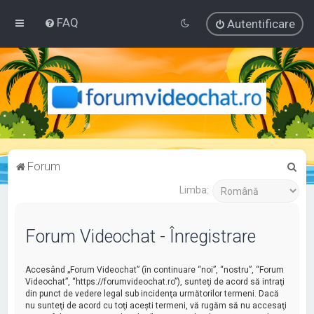
FAQ
Autentificare
C
Forum
ă
Limba:
u
t
Forum Videochat - Înregistrare
a
r
Accesând „Forum Videochat” (în continuare “noi”, “nostru”, “Forum
e
Videochat”, “https://forumvideochat.ro”), sunteţi de acord să intraţi
din punct de vedere legal sub incidenţa următorilor termeni. Dacă
nu sunteţi de acord cu toţi aceşti termeni, vă rugăm să nu accesaţi