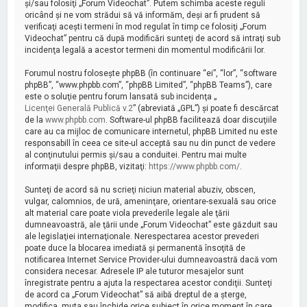
şi/sau folosiţi „Forum Videochat”. Putem schimba aceste reguli
oricând şi ne vom strădui să vă informăm, deşi ar fi prudent să
verificaţi aceşti termeni în mod regulat în timp ce folosiţi „Forum
Videochat” pentru că după modificări sunteţi de acord să intraţi sub
incidenţa legală a acestor termeni din momentul modificării lor.
Forumul nostru foloseşte phpBB (în continuare “ei”, “lor”, “software
phpBB”, “www.phpbb.com”, “phpBB Limited”, “phpBB Teams”), care
este o soluţie pentru forum lansată sub incidenţa „
Licenţei Generală Publică v.2
” (abreviată „GPL”) şi poate fi descărcat
de la
www.phpbb.com
. Software-ul phpBB facilitează doar discuţiile
care au ca mijloc de comunicare internetul, phpBB Limited nu este
responsabill în ceea ce site-ul acceptă sau nu din punct de vedere
al conţinutului permis şi/sau a conduitei. Pentru mai multe
informaţii despre phpBB, vizitaţi:
https://www.phpbb.com/
.
Sunteţi de acord să nu scrieţi niciun material abuziv, obscen,
vulgar, calomnios, de ură, ameninţare, orientare-sexuală sau orice
alt material care poate viola prevederile legale ale ţării
dumneavoastră, ale ţării unde „Forum Videochat” este găzduit sau
ale legislaţiei internaţionale. Nerespectarea acestor prevederi
poate duce la blocarea imediată şi permanentă însoţită de
notificarea Internet Service Provider-ului dumneavoastră dacă vom
considera necesar. Adresele IP ale tuturor mesajelor sunt
înregistrate pentru a ajuta la respectarea acestor condiţii. Sunteţi
de acord ca „Forum Videochat” să aibă dreptul de a şterge,
modifica, muta sau închide orice subiect în orice moment în care