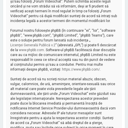
şi/sau folosiţi „Forum Videochat”. Putem schimba aceste reguli
oricând şi ne vom strădui să vă informăm, deşi ar fi prudent să
verificaţi aceşti termeni în mod regulat în timp ce folosiţi „Forum
Videochat” pentru că după modificări sunteţi de acord să intraţi sub
incidenţa legală a acestor termeni din momentul modificării lor.
Forumul nostru foloseşte phpBB (în continuare “ei”, “lor”, “software
phpBB”, “www.phpbb.com”, “phpBB Limited”, “phpBB Teams”), care
este o soluţie pentru forum lansată sub incidenţa „
Licenţei Generală Publică v.2
” (abreviată „GPL”) şi poate fi descărcat
de la
www.phpbb.com
. Software-ul phpBB facilitează doar discuţiile
care au ca mijloc de comunicare internetul, phpBB Limited nu este
responsabill în ceea ce site-ul acceptă sau nu din punct de vedere
al conţinutului permis şi/sau a conduitei. Pentru mai multe
informaţii despre phpBB, vizitaţi:
https://www.phpbb.com/
.
Sunteţi de acord să nu scrieţi niciun material abuziv, obscen,
vulgar, calomnios, de ură, ameninţare, orientare-sexuală sau orice
alt material care poate viola prevederile legale ale ţării
dumneavoastră, ale ţării unde „Forum Videochat” este găzduit sau
ale legislaţiei internaţionale. Nerespectarea acestor prevederi
poate duce la blocarea imediată şi permanentă însoţită de
notificarea Internet Service Provider-ului dumneavoastră dacă vom
considera necesar. Adresele IP ale tuturor mesajelor sunt
înregistrate pentru a ajuta la respectarea acestor condiţii. Sunteţi
de acord ca „Forum Videochat” să aibă dreptul de a şterge,
modifica, muta sau închide orice subiect în orice moment în care