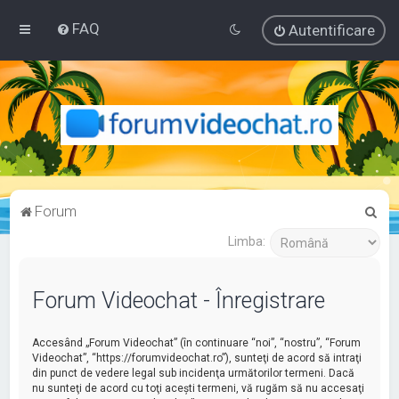
FAQ
Autentificare
C
Forum
ă
Limba:
u
t
Forum Videochat - Înregistrare
a
r
Accesând „Forum Videochat” (în continuare “noi”, “nostru”, “Forum
e
Videochat”, “https://forumvideochat.ro”), sunteţi de acord să intraţi
din punct de vedere legal sub incidenţa următorilor termeni. Dacă
nu sunteţi de acord cu toţi aceşti termeni, vă rugăm să nu accesaţi