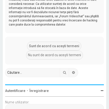
consideră necesar. Ca utilizator sunteţi de acord ca orice
informaţie introdusă să fie stocată în baza de date. Aceste
informaţii nu vor fi dezvăluite niciunei terţe părţi fără
consimţământul dumneavoastră, iar „Forum Videochat” sau phpBB
nu pot fi consideraţi responsabili pentru vreo încercare de hacking
care poate duce la compromiterea datelor.
Căutare
Căutare avansată
Autentificare
•
Înregistrare
Nume utilizator: