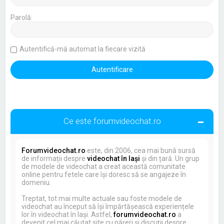
Parolă:
Autentifică-mă automat la fiecare vizită
Ce este forumvideochat.ro
Forumvideochat.ro
este, din 2006, cea mai bună sursă
de informații despre
videochat în Iași
și din țară. Un grup
de modele de videochat a creat această comunitate
online pentru fetele care își doresc să se angajeze în
domeniu.
Treptat, tot mai multe actuale sau foste modele de
videochat au început să își împărtășească experiențele
lor în videochat în Iași. Astfel,
forumvideochat.ro
a
devenit cel mai căutat site cu păreri și discuții despre