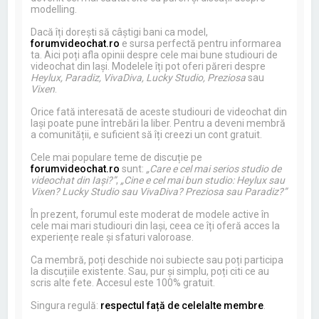
modelling.
Dacă îți dorești să câștigi bani ca model,
forumvideochat.ro
e sursa perfectă pentru informarea
ta. Aici poți afla opinii despre cele mai bune studiouri de
videochat din Iași. Modelele îți pot oferi păreri despre
Heylux, Paradiz, VivaDiva, Lucky Studio, Preziosa
sau
Vixen
.
Orice fată interesată de aceste studiouri de videochat din
Iași poate pune întrebări la liber. Pentru a deveni membră
a comunității, e suficient să îți creezi un cont gratuit.
Cele mai populare teme de discuție pe
forumvideochat.ro
sunt:
„Care e cel mai serios studio de
videochat din Iași?”
,
„Cine e cel mai bun studio: Heylux sau
Vixen? Lucky Studio sau VivaDiva? Preziosa sau Paradiz?”
În prezent, forumul este moderat de modele active în
cele mai mari studiouri din Iași, ceea ce îți oferă acces la
experiențe reale și sfaturi valoroase.
Ca membră, poți deschide noi subiecte sau poți participa
la discuțiile existente. Sau, pur și simplu, poți citi ce au
scris alte fete. Accesul este 100% gratuit.
Singura regulă:
respectul față de celelalte membre
.