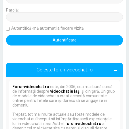
Parolă:
Autentifică-mă automat la fiecare vizită
Ce este forumvideochat.ro
Forumvideochat.ro
este, din 2006, cea mai bună sursă
de informații despre
videochat în Iași
și din țară. Un grup
de modele de videochat a creat această comunitate
online pentru fetele care își doresc să se angajeze în
domeniu.
Treptat, tot mai multe actuale sau foste modele de
videochat au început să își împărtășească experiențele
lor în videochat în Iași. Astfel,
forumvideochat.ro
a
devenit cel mai căutat site cu păreri și discuții despre