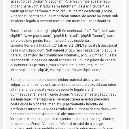
şi/sau folosiţi „Forum Videochat”. Putem schimba aceste reguli
oricând şi ne vom strădui să vă informăm, deşi ar fi prudent să
verificaţi aceşti termeni în mod regulat în timp ce folosiţi „Forum
Videochat” pentru că după modificări sunteţi de acord să intraţi sub
incidenţa legală a acestor termeni din momentul modificării lor.
Forumul nostru foloseşte phpBB (în continuare “ei”, “lor”, “software
phpBB”, “www.phpbb.com”, “phpBB Limited”, “phpBB Teams”), care
este o soluţie pentru forum lansată sub incidenţa „
Licenţei Generală Publică v.2
” (abreviată „GPL”) şi poate fi descărcat
de la
www.phpbb.com
. Software-ul phpBB facilitează doar discuţiile
care au ca mijloc de comunicare internetul, phpBB Limited nu este
responsabill în ceea ce site-ul acceptă sau nu din punct de vedere
al conţinutului permis şi/sau a conduitei. Pentru mai multe
informaţii despre phpBB, vizitaţi:
https://www.phpbb.com/
.
Sunteţi de acord să nu scrieţi niciun material abuziv, obscen,
vulgar, calomnios, de ură, ameninţare, orientare-sexuală sau orice
alt material care poate viola prevederile legale ale ţării
dumneavoastră, ale ţării unde „Forum Videochat” este găzduit sau
ale legislaţiei internaţionale. Nerespectarea acestor prevederi
poate duce la blocarea imediată şi permanentă însoţită de
notificarea Internet Service Provider-ului dumneavoastră dacă vom
considera necesar. Adresele IP ale tuturor mesajelor sunt
înregistrate pentru a ajuta la respectarea acestor condiţii. Sunteţi
de acord ca „Forum Videochat” să aibă dreptul de a şterge,
modifica, muta sau închide orice subiect în orice moment în care