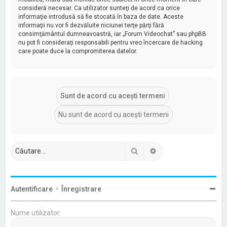
consideră necesar. Ca utilizator sunteţi de acord ca orice
informaţie introdusă să fie stocată în baza de date. Aceste
informaţii nu vor fi dezvăluite niciunei terţe părţi fără
consimţământul dumneavoastră, iar „Forum Videochat” sau phpBB
nu pot fi consideraţi responsabili pentru vreo încercare de hacking
care poate duce la compromiterea datelor.
Căutare
Căutare avansată
Autentificare
•
Înregistrare
Nume utilizator: