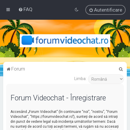
FAQ
Autentificare
C
Forum
ă
Limba:
u
t
Forum Videochat - Înregistrare
a
r
Accesând „Forum Videochat” (în continuare “noi”, “nostru”, “Forum
e
Videochat”, “https://forumvideochat.ro”), sunteţi de acord să intraţi
din punct de vedere legal sub incidenţa următorilor termeni. Dacă
nu sunteţi de acord cu toţi aceşti termeni, vă rugăm să nu accesaţi