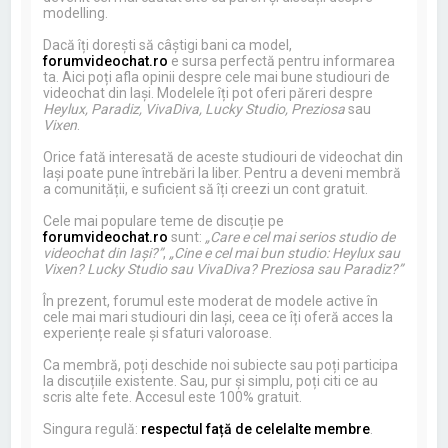
modelling.
Dacă îți dorești să câștigi bani ca model,
forumvideochat.ro
e sursa perfectă pentru informarea
ta. Aici poți afla opinii despre cele mai bune studiouri de
videochat din Iași. Modelele îți pot oferi păreri despre
Heylux, Paradiz, VivaDiva, Lucky Studio, Preziosa
sau
Vixen
.
Orice fată interesată de aceste studiouri de videochat din
Iași poate pune întrebări la liber. Pentru a deveni membră
a comunității, e suficient să îți creezi un cont gratuit.
Cele mai populare teme de discuție pe
forumvideochat.ro
sunt:
„Care e cel mai serios studio de
videochat din Iași?”
,
„Cine e cel mai bun studio: Heylux sau
Vixen? Lucky Studio sau VivaDiva? Preziosa sau Paradiz?”
În prezent, forumul este moderat de modele active în
cele mai mari studiouri din Iași, ceea ce îți oferă acces la
experiențe reale și sfaturi valoroase.
Ca membră, poți deschide noi subiecte sau poți participa
la discuțiile existente. Sau, pur și simplu, poți citi ce au
scris alte fete. Accesul este 100% gratuit.
Singura regulă:
respectul față de celelalte membre
.