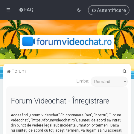
FAQ
Autentificare
C
Forum
ă
Limba:
u
t
Forum Videochat - Înregistrare
a
r
Accesând „Forum Videochat” (în continuare “noi”, “nostru”, “Forum
e
Videochat”, “https://forumvideochat.ro”), sunteţi de acord să intraţi
din punct de vedere legal sub incidenţa următorilor termeni. Dacă
nu sunteţi de acord cu toţi aceşti termeni, vă rugăm să nu accesaţi