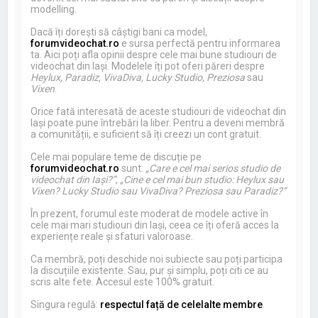
modelling.
Dacă îți dorești să câștigi bani ca model,
forumvideochat.ro
e sursa perfectă pentru informarea
ta. Aici poți afla opinii despre cele mai bune studiouri de
videochat din Iași. Modelele îți pot oferi păreri despre
Heylux, Paradiz, VivaDiva, Lucky Studio, Preziosa
sau
Vixen
.
Orice fată interesată de aceste studiouri de videochat din
Iași poate pune întrebări la liber. Pentru a deveni membră
a comunității, e suficient să îți creezi un cont gratuit.
Cele mai populare teme de discuție pe
forumvideochat.ro
sunt:
„Care e cel mai serios studio de
videochat din Iași?”
,
„Cine e cel mai bun studio: Heylux sau
Vixen? Lucky Studio sau VivaDiva? Preziosa sau Paradiz?”
În prezent, forumul este moderat de modele active în
cele mai mari studiouri din Iași, ceea ce îți oferă acces la
experiențe reale și sfaturi valoroase.
Ca membră, poți deschide noi subiecte sau poți participa
la discuțiile existente. Sau, pur și simplu, poți citi ce au
scris alte fete. Accesul este 100% gratuit.
Singura regulă:
respectul față de celelalte membre
.