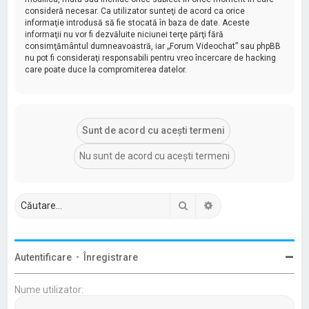
consideră necesar. Ca utilizator sunteţi de acord ca orice
informaţie introdusă să fie stocată în baza de date. Aceste
informaţii nu vor fi dezvăluite niciunei terţe părţi fără
consimţământul dumneavoastră, iar „Forum Videochat” sau phpBB
nu pot fi consideraţi responsabili pentru vreo încercare de hacking
care poate duce la compromiterea datelor.
Căutare
Căutare avansată
Autentificare
•
Înregistrare
Nume utilizator: