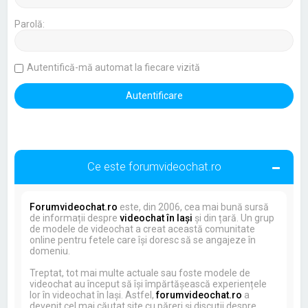
Parolă:
Autentifică-mă automat la fiecare vizită
Ce este forumvideochat.ro
Forumvideochat.ro
este, din 2006, cea mai bună sursă
de informații despre
videochat în Iași
și din țară. Un grup
de modele de videochat a creat această comunitate
online pentru fetele care își doresc să se angajeze în
domeniu.
Treptat, tot mai multe actuale sau foste modele de
videochat au început să își împărtășească experiențele
lor în videochat în Iași. Astfel,
forumvideochat.ro
a
devenit cel mai căutat site cu păreri și discuții despre