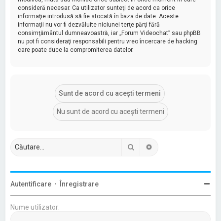
consideră necesar. Ca utilizator sunteţi de acord ca orice
informaţie introdusă să fie stocată în baza de date. Aceste
informaţii nu vor fi dezvăluite niciunei terţe părţi fără
consimţământul dumneavoastră, iar „Forum Videochat” sau phpBB
nu pot fi consideraţi responsabili pentru vreo încercare de hacking
care poate duce la compromiterea datelor.
Căutare
Căutare avansată
Autentificare
•
Înregistrare
Nume utilizator: