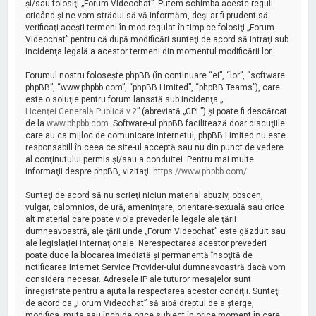
şi/sau folosiţi „Forum Videochat”. Putem schimba aceste reguli
oricând şi ne vom strădui să vă informăm, deşi ar fi prudent să
verificaţi aceşti termeni în mod regulat în timp ce folosiţi „Forum
Videochat” pentru că după modificări sunteţi de acord să intraţi sub
incidenţa legală a acestor termeni din momentul modificării lor.
Forumul nostru foloseşte phpBB (în continuare “ei”, “lor”, “software
phpBB”, “www.phpbb.com”, “phpBB Limited”, “phpBB Teams”), care
este o soluţie pentru forum lansată sub incidenţa „
Licenţei Generală Publică v.2
” (abreviată „GPL”) şi poate fi descărcat
de la
www.phpbb.com
. Software-ul phpBB facilitează doar discuţiile
care au ca mijloc de comunicare internetul, phpBB Limited nu este
responsabill în ceea ce site-ul acceptă sau nu din punct de vedere
al conţinutului permis şi/sau a conduitei. Pentru mai multe
informaţii despre phpBB, vizitaţi:
https://www.phpbb.com/
.
Sunteţi de acord să nu scrieţi niciun material abuziv, obscen,
vulgar, calomnios, de ură, ameninţare, orientare-sexuală sau orice
alt material care poate viola prevederile legale ale ţării
dumneavoastră, ale ţării unde „Forum Videochat” este găzduit sau
ale legislaţiei internaţionale. Nerespectarea acestor prevederi
poate duce la blocarea imediată şi permanentă însoţită de
notificarea Internet Service Provider-ului dumneavoastră dacă vom
considera necesar. Adresele IP ale tuturor mesajelor sunt
înregistrate pentru a ajuta la respectarea acestor condiţii. Sunteţi
de acord ca „Forum Videochat” să aibă dreptul de a şterge,
modifica, muta sau închide orice subiect în orice moment în care