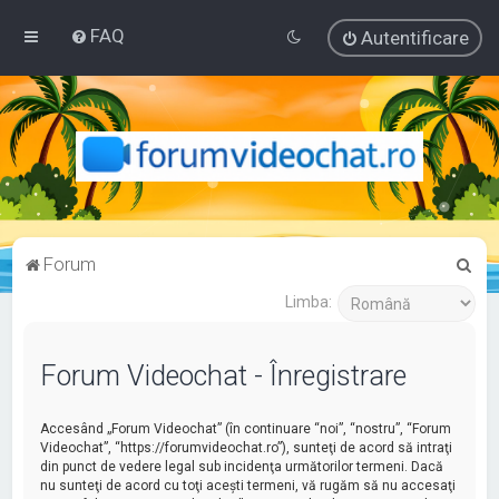
FAQ
Autentificare
C
Forum
ă
Limba:
u
t
Forum Videochat - Înregistrare
a
r
Accesând „Forum Videochat” (în continuare “noi”, “nostru”, “Forum
e
Videochat”, “https://forumvideochat.ro”), sunteţi de acord să intraţi
din punct de vedere legal sub incidenţa următorilor termeni. Dacă
nu sunteţi de acord cu toţi aceşti termeni, vă rugăm să nu accesaţi