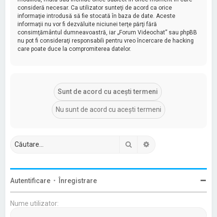
consideră necesar. Ca utilizator sunteţi de acord ca orice
informaţie introdusă să fie stocată în baza de date. Aceste
informaţii nu vor fi dezvăluite niciunei terţe părţi fără
consimţământul dumneavoastră, iar „Forum Videochat” sau phpBB
nu pot fi consideraţi responsabili pentru vreo încercare de hacking
care poate duce la compromiterea datelor.
Căutare
Căutare avansată
Autentificare
•
Înregistrare
Nume utilizator: