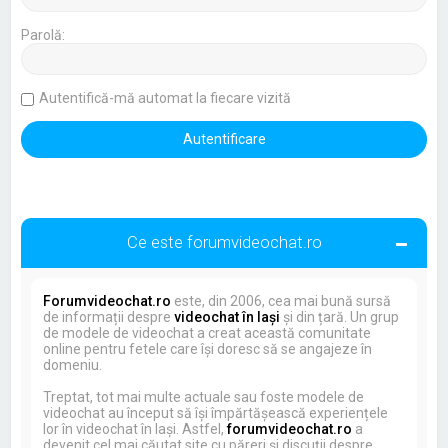
Parolă:
Autentifică-mă automat la fiecare vizită
Ce este forumvideochat.ro
Forumvideochat.ro
este, din 2006, cea mai bună sursă
de informații despre
videochat în Iași
și din țară. Un grup
de modele de videochat a creat această comunitate
online pentru fetele care își doresc să se angajeze în
domeniu.
Treptat, tot mai multe actuale sau foste modele de
videochat au început să își împărtășească experiențele
lor în videochat în Iași. Astfel,
forumvideochat.ro
a
devenit cel mai căutat site cu păreri și discuții despre