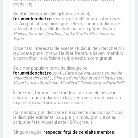
modelling.
Dacă îți dorești să câștigi bani ca model,
forumvideochat.ro
e sursa perfectă pentru informarea
ta. Aici poți afla opinii despre cele mai bune studiouri de
videochat din Iași. Modelele îți pot oferi păreri despre
Heylux, Paradiz, VivaDiva, Lucky Studio, Preziosa
sau
Vixen
.
Orice fată interesată de aceste studiouri de videochat din
Iași poate pune întrebări la liber. Pentru a deveni membră
a comunității, e suficient să îți creezi un cont gratuit.
Cele mai populare teme de discuție pe
forumvideochat.ro
sunt:
„Care e cel mai serios studio de
videochat din Iași?”
,
„Cine e cel mai bun studio: Heylux sau
Vixen? Lucky Studio sau VivaDiva? Preziosa sau Paradiz?”
În prezent, forumul este moderat de modele active în
cele mai mari studiouri din Iași, ceea ce îți oferă acces la
experiențe reale și sfaturi valoroase.
Ca membră, poți deschide noi subiecte sau poți participa
la discuțiile existente. Sau, pur și simplu, poți citi ce au
scris alte fete. Accesul este 100% gratuit.
Singura regulă:
respectul față de celelalte membre
.