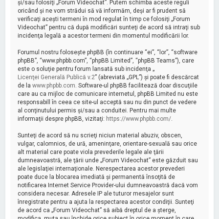
şi/sau folosiţi „Forum Videochat”. Putem schimba aceste reguli
oricând şi ne vom strădui să vă informăm, deşi ar fi prudent să
verificaţi aceşti termeni în mod regulat în timp ce folosiţi „Forum
Videochat” pentru că după modificări sunteţi de acord să intraţi sub
incidenţa legală a acestor termeni din momentul modificării lor.
Forumul nostru foloseşte phpBB (în continuare “ei”, “lor”, “software
phpBB”, “www.phpbb.com”, “phpBB Limited”, “phpBB Teams”), care
este o soluţie pentru forum lansată sub incidenţa „
Licenţei Generală Publică v.2
” (abreviată „GPL”) şi poate fi descărcat
de la
www.phpbb.com
. Software-ul phpBB facilitează doar discuţiile
care au ca mijloc de comunicare internetul, phpBB Limited nu este
responsabill în ceea ce site-ul acceptă sau nu din punct de vedere
al conţinutului permis şi/sau a conduitei. Pentru mai multe
informaţii despre phpBB, vizitaţi:
https://www.phpbb.com/
.
Sunteţi de acord să nu scrieţi niciun material abuziv, obscen,
vulgar, calomnios, de ură, ameninţare, orientare-sexuală sau orice
alt material care poate viola prevederile legale ale ţării
dumneavoastră, ale ţării unde „Forum Videochat” este găzduit sau
ale legislaţiei internaţionale. Nerespectarea acestor prevederi
poate duce la blocarea imediată şi permanentă însoţită de
notificarea Internet Service Provider-ului dumneavoastră dacă vom
considera necesar. Adresele IP ale tuturor mesajelor sunt
înregistrate pentru a ajuta la respectarea acestor condiţii. Sunteţi
de acord ca „Forum Videochat” să aibă dreptul de a şterge,
modifica, muta sau închide orice subiect în orice moment în care