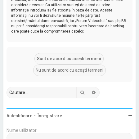
consideră necesar. Ca utilizator sunteţi de acord ca orice
informaţie introdusă să fie stocată în baza de date. Aceste
informaţii nu vor fi dezvăluite niciunei terţe părţi fără
consimţământul dumneavoastră, iar „Forum Videochat” sau phpBB
nu pot fi consideraţi responsabili pentru vreo încercare de hacking
care poate duce la compromiterea datelor.
Căutare
Căutare avansată
Autentificare
•
Înregistrare
Nume utilizator: