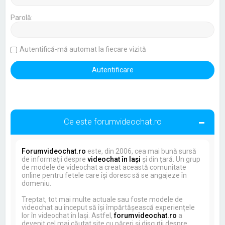
Parolă:
Autentifică-mă automat la fiecare vizită
Ce este forumvideochat.ro
Forumvideochat.ro
este, din 2006, cea mai bună sursă
de informații despre
videochat în Iași
și din țară. Un grup
de modele de videochat a creat această comunitate
online pentru fetele care își doresc să se angajeze în
domeniu.
Treptat, tot mai multe actuale sau foste modele de
videochat au început să își împărtășească experiențele
lor în videochat în Iași. Astfel,
forumvideochat.ro
a
devenit cel mai căutat site cu păreri și discuții despre