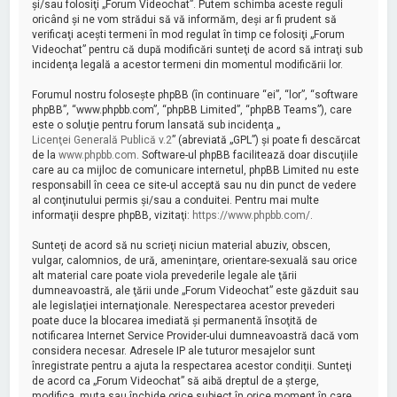
şi/sau folosiţi „Forum Videochat”. Putem schimba aceste reguli
oricând şi ne vom strădui să vă informăm, deşi ar fi prudent să
verificaţi aceşti termeni în mod regulat în timp ce folosiţi „Forum
Videochat” pentru că după modificări sunteţi de acord să intraţi sub
incidenţa legală a acestor termeni din momentul modificării lor.
Forumul nostru foloseşte phpBB (în continuare “ei”, “lor”, “software
phpBB”, “www.phpbb.com”, “phpBB Limited”, “phpBB Teams”), care
este o soluţie pentru forum lansată sub incidenţa „
Licenţei Generală Publică v.2
” (abreviată „GPL”) şi poate fi descărcat
de la
www.phpbb.com
. Software-ul phpBB facilitează doar discuţiile
care au ca mijloc de comunicare internetul, phpBB Limited nu este
responsabill în ceea ce site-ul acceptă sau nu din punct de vedere
al conţinutului permis şi/sau a conduitei. Pentru mai multe
informaţii despre phpBB, vizitaţi:
https://www.phpbb.com/
.
Sunteţi de acord să nu scrieţi niciun material abuziv, obscen,
vulgar, calomnios, de ură, ameninţare, orientare-sexuală sau orice
alt material care poate viola prevederile legale ale ţării
dumneavoastră, ale ţării unde „Forum Videochat” este găzduit sau
ale legislaţiei internaţionale. Nerespectarea acestor prevederi
poate duce la blocarea imediată şi permanentă însoţită de
notificarea Internet Service Provider-ului dumneavoastră dacă vom
considera necesar. Adresele IP ale tuturor mesajelor sunt
înregistrate pentru a ajuta la respectarea acestor condiţii. Sunteţi
de acord ca „Forum Videochat” să aibă dreptul de a şterge,
modifica, muta sau închide orice subiect în orice moment în care