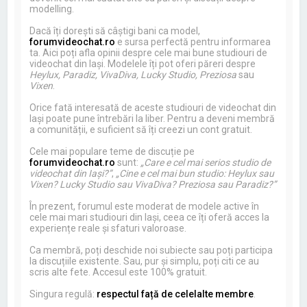
modelling.
Dacă îți dorești să câștigi bani ca model,
forumvideochat.ro
e sursa perfectă pentru informarea
ta. Aici poți afla opinii despre cele mai bune studiouri de
videochat din Iași. Modelele îți pot oferi păreri despre
Heylux, Paradiz, VivaDiva, Lucky Studio, Preziosa
sau
Vixen
.
Orice fată interesată de aceste studiouri de videochat din
Iași poate pune întrebări la liber. Pentru a deveni membră
a comunității, e suficient să îți creezi un cont gratuit.
Cele mai populare teme de discuție pe
forumvideochat.ro
sunt:
„Care e cel mai serios studio de
videochat din Iași?”
,
„Cine e cel mai bun studio: Heylux sau
Vixen? Lucky Studio sau VivaDiva? Preziosa sau Paradiz?”
În prezent, forumul este moderat de modele active în
cele mai mari studiouri din Iași, ceea ce îți oferă acces la
experiențe reale și sfaturi valoroase.
Ca membră, poți deschide noi subiecte sau poți participa
la discuțiile existente. Sau, pur și simplu, poți citi ce au
scris alte fete. Accesul este 100% gratuit.
Singura regulă:
respectul față de celelalte membre
.