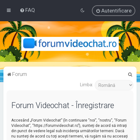
FAQ
Autentificare
C
Forum
ă
Limba:
u
t
Forum Videochat - Înregistrare
a
r
Accesând „Forum Videochat” (în continuare “noi”, “nostru”, “Forum
e
Videochat”, “https://forumvideochat.ro”), sunteţi de acord să intraţi
din punct de vedere legal sub incidenţa următorilor termeni. Dacă
nu sunteţi de acord cu toţi aceşti termeni, vă rugăm să nu accesaţi