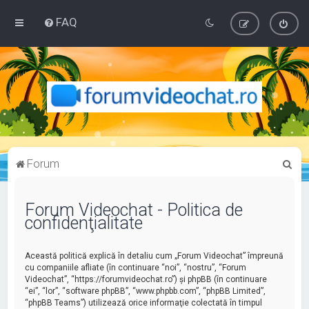
FAQ
C
Forum
ă
u
Forum Videochat - Politica de
confidenţialitate
t
a
Această politică explică în detaliu cum „Forum Videochat” împreună
r
cu companiile afliate (în continuare “noi”, “nostru”, “Forum
e
Videochat”, “https://forumvideochat.ro”) şi phpBB (în continuare
“ei”, “lor”, “software phpBB”, “www.phpbb.com”, “phpBB Limited”,
“phpBB Teams”) utilizează orice informaţie colectată în timpul