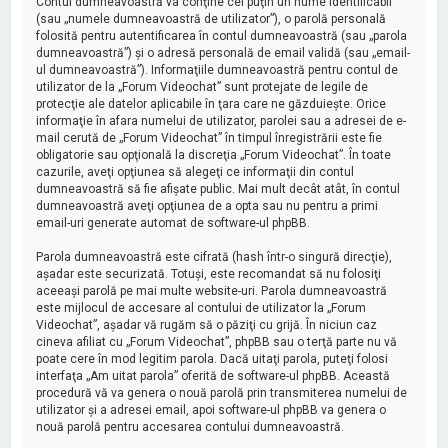
Contul dumneavoastră va conţine cel puţin un nume identificabil
(sau „numele dumneavoastră de utilizator”), o parolă personală
folosită pentru autentificarea în contul dumneavoastră (sau „parola
dumneavoastră”) şi o adresă personală de email validă (sau „email-
ul dumneavoastră”). Informaţiile dumneavoastră pentru contul de
utilizator de la „Forum Videochat” sunt protejate de legile de
protecţie ale datelor aplicabile în ţara care ne găzduieşte. Orice
informaţie în afara numelui de utilizator, parolei sau a adresei de e-
mail cerută de „Forum Videochat” în timpul înregistrării este fie
obligatorie sau opţională la discreţia „Forum Videochat”. În toate
cazurile, aveţi opţiunea să alegeţi ce informaţii din contul
dumneavoastră să fie afişate public. Mai mult decât atât, în contul
dumneavoastră aveţi opţiunea de a opta sau nu pentru a primi
email-uri generate automat de software-ul phpBB.
Parola dumneavoastră este cifrată (hash într-o singură direcţie),
aşadar este securizată. Totuşi, este recomandat să nu folosiţi
aceeaşi parolă pe mai multe website-uri. Parola dumneavoastră
este mijlocul de accesare al contului de utilizator la „Forum
Videochat”, aşadar vă rugăm să o păziţi cu grijă. În niciun caz
cineva afiliat cu „Forum Videochat”, phpBB sau o terţă parte nu vă
poate cere în mod legitim parola. Dacă uitaţi parola, puteţi folosi
interfaţa „Am uitat parola” oferită de software-ul phpBB. Această
procedură vă va genera o nouă parolă prin transmiterea numelui de
utilizator şi a adresei email, apoi software-ul phpBB va genera o
nouă parolă pentru accesarea contului dumneavoastră.