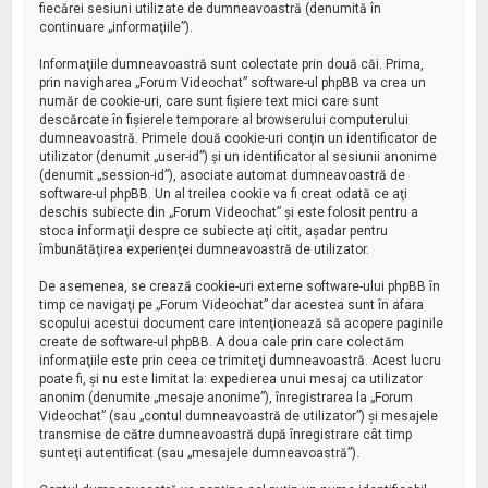
fiecărei sesiuni utilizate de dumneavoastră (denumită în
continuare „informaţiile”).
Informaţiile dumneavoastră sunt colectate prin două căi. Prima,
prin navigharea „Forum Videochat” software-ul phpBB va crea un
număr de cookie-uri, care sunt fişiere text mici care sunt
descărcate în fişierele temporare al browserului computerului
dumneavoastră. Primele două cookie-uri conţin un identificator de
utilizator (denumit „user-id”) şi un identificator al sesiunii anonime
(denumit „session-id”), asociate automat dumneavoastră de
software-ul phpBB. Un al treilea cookie va fi creat odată ce aţi
deschis subiecte din „Forum Videochat” şi este folosit pentru a
stoca informaţii despre ce subiecte aţi citit, aşadar pentru
îmbunătăţirea experienţei dumneavoastră de utilizator.
De asemenea, se crează cookie-uri externe software-ului phpBB în
timp ce navigaţi pe „Forum Videochat” dar acestea sunt în afara
scopului acestui document care intenţionează să acopere paginile
create de software-ul phpBB. A doua cale prin care colectăm
informaţiile este prin ceea ce trimiteţi dumneavoastră. Acest lucru
poate fi, şi nu este limitat la: expedierea unui mesaj ca utilizator
anonim (denumite „mesaje anonime”), înregistrarea la „Forum
Videochat” (sau „contul dumneavoastră de utilizator”) şi mesajele
transmise de către dumneavoastră după înregistrare cât timp
sunteţi autentificat (sau „mesajele dumneavoastră”).