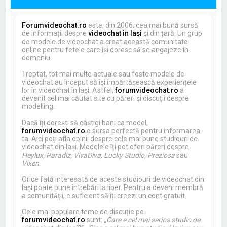
Forumvideochat.ro
este, din 2006, cea mai bună sursă
de informații despre
videochat în Iași
și din țară. Un grup
de modele de videochat a creat această comunitate
online pentru fetele care își doresc să se angajeze în
domeniu.
Treptat, tot mai multe actuale sau foste modele de
videochat au început să își împărtășească experiențele
lor în videochat în Iași. Astfel,
forumvideochat.ro
a
devenit cel mai căutat site cu păreri și discuții despre
modelling.
Dacă îți dorești să câștigi bani ca model,
forumvideochat.ro
e sursa perfectă pentru informarea
ta. Aici poți afla opinii despre cele mai bune studiouri de
videochat din Iași. Modelele îți pot oferi păreri despre
Heylux, Paradiz, VivaDiva, Lucky Studio, Preziosa
sau
Vixen
.
Orice fată interesată de aceste studiouri de videochat din
Iași poate pune întrebări la liber. Pentru a deveni membră
a comunității, e suficient să îți creezi un cont gratuit.
Cele mai populare teme de discuție pe
forumvideochat.ro
sunt:
„Care e cel mai serios studio de