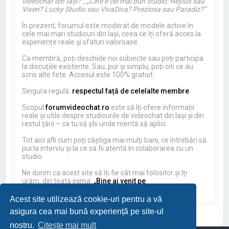
videochat din Iași?”
,
„Cine e cel mai bun studio: Heylux sau
Vixen? Lucky Studio sau VivaDiva? Preziosa sau Paradiz?”
În prezent, forumul este moderat de modele active în
cele mai mari studiouri din Iași, ceea ce îți oferă acces la
experiențe reale și sfaturi valoroase.
Ca membră, poți deschide noi subiecte sau poți participa
la discuțiile existente. Sau, pur și simplu, poți citi ce au
scris alte fete. Accesul este 100% gratuit.
Singura regulă:
respectul față de celelalte membre
.
Scopul
forumvideochat.ro
este să îți ofere informații
reale și utile despre studiourile de videochat din Iași și din
restul țării – ca tu să știi unde merită să aplici.
Tot aici afli cum poți câștiga mai mulți bani, ce întrebări să
pui la interviu și la ce să fii atentă în colaborarea cu un
studio.
Ne dorim ca acest site să îți fie cât mai folositor și îți
urăm, din toată inima:
„Bine ai venit pe
forumvideochat.ro!”
Acest site utilizează cookie-uri pentru a vă
asigura cea mai bună experiență pe site-ul
nostru.
Citește mai mult