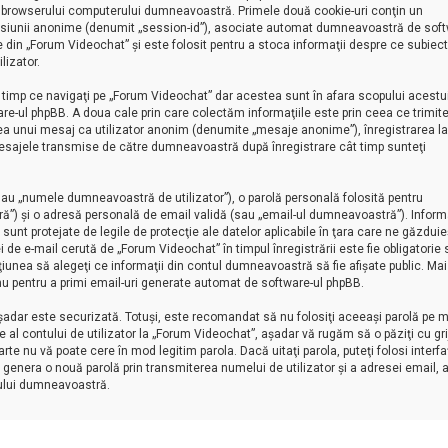
 al browserului computerului dumneavoastră. Primele două cookie-uri conţin un
 al sesiunii anonime (denumit „session-id”), asociate automat dumneavoastră de soft
e din „Forum Videochat” şi este folosit pentru a stoca informaţii despre ce subiect
lizator.
timp ce navigaţi pe „Forum Videochat” dar acestea sunt în afara scopului acestu
-ul phpBB. A doua cale prin care colectăm informaţiile este prin ceea ce trimite
erea unui mesaj ca utilizator anonim (denumite „mesaje anonime”), înregistrarea la
esajele transmise de către dumneavoastră după înregistrare cât timp sunteţi
au „numele dumneavoastră de utilizator”), o parolă personală folosită pentru
”) şi o adresă personală de email validă (sau „email-ul dumneavoastră”). Informa
nt protejate de legile de protecţie ale datelor aplicabile în ţara care ne găzduie
i de e-mail cerută de „Forum Videochat” în timpul înregistrării este fie obligatorie
pţiunea să alegeţi ce informaţii din contul dumneavoastră să fie afişate public. Mai
u pentru a primi email-uri generate automat de software-ul phpBB.
aşadar este securizată. Totuşi, este recomandat să nu folosiţi aceeaşi parolă pe m
l contului de utilizator la „Forum Videochat”, aşadar vă rugăm să o păziţi cu grij
rte nu vă poate cere în mod legitim parola. Dacă uitaţi parola, puteţi folosi interf
 genera o nouă parolă prin transmiterea numelui de utilizator şi a adresei email, 
ului dumneavoastră.