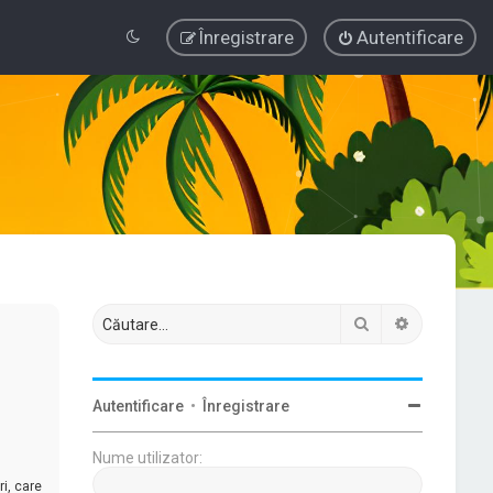
Înregistrare
Autentificare
Căutare
Căutare av
Autentificare
•
Înregistrare
Nume utilizator:
i, care