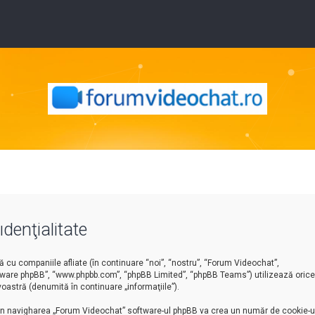
denţialitate
cu companiile afliate (în continuare “noi”, “nostru”, “Forum Videochat”,
software phpBB”, “www.phpbb.com”, “phpBB Limited”, “phpBB Teams”) utilizează orice
oastră (denumită în continuare „informaţiile”).
rin navigharea „Forum Videochat” software-ul phpBB va crea un număr de cookie-ur