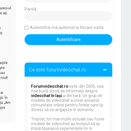
ware-ul
Parolă:
e aţi
Autentifică-mă automat la fiecare vizită
i
ţi
ţiile
şte.
Ce este forumvideochat.ro
 sau
 mult
Forumvideochat.ro
este, din 2006, cea
mai bună sursă de informații despre
ai
videochat în Iași
și din țară. Un grup de
ă. În
modele de videochat a creat această
aţa „Am
comunitate online pentru fetele care își
apoi
doresc să se angajeze în domeniu.
Treptat, tot mai multe actuale sau foste
modele de videochat au început să își
împărtășească experiențele lor în