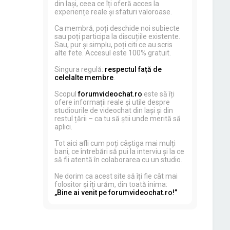
din Iași, ceea ce îți oferă acces la
experiențe reale și sfaturi valoroase.
Ca membră, poți deschide noi subiecte
sau poți participa la discuțiile existente.
Sau, pur și simplu, poți citi ce au scris
alte fete. Accesul este 100% gratuit.
Singura regulă:
respectul față de
celelalte membre
.
Scopul
forumvideochat.ro
este să îți
ofere informații reale și utile despre
studiourile de videochat din Iași și din
restul țării – ca tu să știi unde merită să
aplici.
Tot aici afli cum poți câștiga mai mulți
bani, ce întrebări să pui la interviu și la ce
să fii atentă în colaborarea cu un studio.
Ne dorim ca acest site să îți fie cât mai
folositor și îți urăm, din toată inima:
„Bine ai venit pe forumvideochat.ro!”