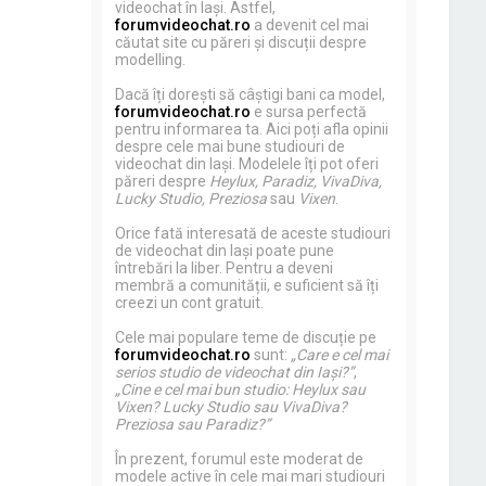
videochat în Iași. Astfel,
forumvideochat.ro
a devenit cel mai
căutat site cu păreri și discuții despre
modelling.
Dacă îți dorești să câștigi bani ca model,
forumvideochat.ro
e sursa perfectă
pentru informarea ta. Aici poți afla opinii
despre cele mai bune studiouri de
videochat din Iași. Modelele îți pot oferi
păreri despre
Heylux, Paradiz, VivaDiva,
Lucky Studio, Preziosa
sau
Vixen
.
Orice fată interesată de aceste studiouri
de videochat din Iași poate pune
întrebări la liber. Pentru a deveni
membră a comunității, e suficient să îți
creezi un cont gratuit.
Cele mai populare teme de discuție pe
forumvideochat.ro
sunt:
„Care e cel mai
serios studio de videochat din Iași?”
,
„Cine e cel mai bun studio: Heylux sau
Vixen? Lucky Studio sau VivaDiva?
Preziosa sau Paradiz?”
În prezent, forumul este moderat de
modele active în cele mai mari studiouri