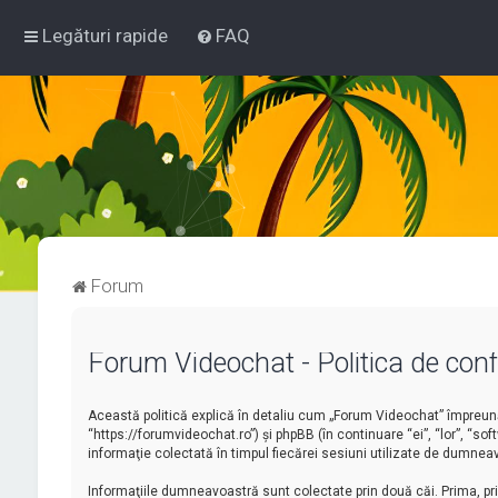
Legături rapide
FAQ
Forum
Forum Videochat - Politica de confi
Această politică explică în detaliu cum „Forum Videochat” împreună 
“https://forumvideochat.ro”) şi phpBB (în continuare “ei”, “lor”, “
informaţie colectată în timpul fiecărei sesiuni utilizate de dumneav
Informaţiile dumneavoastră sunt colectate prin două căi. Prima, p