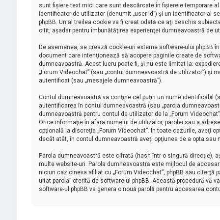
sunt fişiere text mici care sunt descărcate în fişierele temporare
identificator de utilizator (denumit „user-id”) şi un identificator
phpBB. Un al treilea cookie va fi creat odată ce aţi deschis subiect
citit, aşadar pentru îmbunătăţirea experienţei dumneavoastră de uti
De asemenea, se crează cookie-uri externe software-ului phpBB în 
document care intenţionează să acopere paginile create de software
dumneavoastră. Acest lucru poate fi, şi nu este limitat la: expedi
„Forum Videochat” (sau „contul dumneavoastră de utilizator”) şi m
autentificat (sau „mesajele dumneavoastră”).
Contul dumneavoastră va conţine cel puţin un nume identificabil (s
autentificarea în contul dumneavoastră (sau „parola dumneavoastră
dumneavoastră pentru contul de utilizator de la „Forum Videochat” su
Orice informaţie în afara numelui de utilizator, parolei sau a adrese
opţională la discreţia „Forum Videochat”. În toate cazurile, aveţi o
decât atât, în contul dumneavoastră aveţi opţiunea de a opta sau n
Parola dumneavoastră este cifrată (hash într-o singură direcţie), 
multe website-uri. Parola dumneavoastră este mijlocul de accesare a
niciun caz cineva afiliat cu „Forum Videochat”, phpBB sau o terţă pa
uitat parola” oferită de software-ul phpBB. Această procedură vă va
software-ul phpBB va genera o nouă parolă pentru accesarea cont