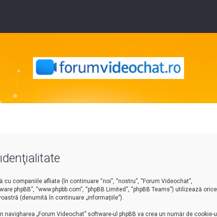
denţialitate
cu companiile afliate (în continuare “noi”, “nostru”, “Forum Videochat”,
software phpBB”, “www.phpbb.com”, “phpBB Limited”, “phpBB Teams”) utilizează orice
oastră (denumită în continuare „informaţiile”).
rin navigharea „Forum Videochat” software-ul phpBB va crea un număr de cookie-ur