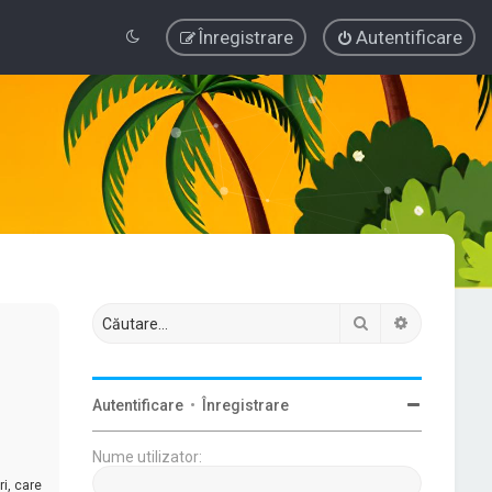
Înregistrare
Autentificare
Căutare
Căutare av
Autentificare
•
Înregistrare
Nume utilizator:
i, care