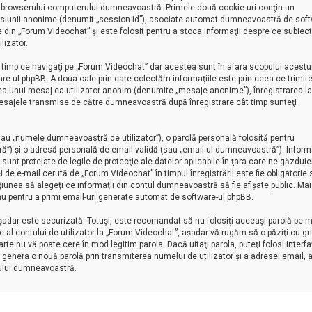
 al browserului computerului dumneavoastră. Primele două cookie-uri conţin un
 al sesiunii anonime (denumit „session-id”), asociate automat dumneavoastră de soft
e din „Forum Videochat” şi este folosit pentru a stoca informaţii despre ce subiect
lizator.
timp ce navigaţi pe „Forum Videochat” dar acestea sunt în afara scopului acestu
-ul phpBB. A doua cale prin care colectăm informaţiile este prin ceea ce trimite
erea unui mesaj ca utilizator anonim (denumite „mesaje anonime”), înregistrarea la
esajele transmise de către dumneavoastră după înregistrare cât timp sunteţi
au „numele dumneavoastră de utilizator”), o parolă personală folosită pentru
”) şi o adresă personală de email validă (sau „email-ul dumneavoastră”). Informa
nt protejate de legile de protecţie ale datelor aplicabile în ţara care ne găzduie
i de e-mail cerută de „Forum Videochat” în timpul înregistrării este fie obligatorie
pţiunea să alegeţi ce informaţii din contul dumneavoastră să fie afişate public. Mai
u pentru a primi email-uri generate automat de software-ul phpBB.
aşadar este securizată. Totuşi, este recomandat să nu folosiţi aceeaşi parolă pe m
l contului de utilizator la „Forum Videochat”, aşadar vă rugăm să o păziţi cu grij
rte nu vă poate cere în mod legitim parola. Dacă uitaţi parola, puteţi folosi interf
 genera o nouă parolă prin transmiterea numelui de utilizator şi a adresei email, 
ului dumneavoastră.