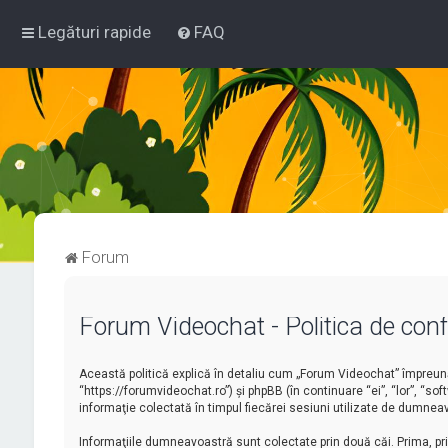
Legături rapide
FAQ
Forum
Forum Videochat - Politica de confi
Această politică explică în detaliu cum „Forum Videochat” împreună 
“https://forumvideochat.ro”) şi phpBB (în continuare “ei”, “lor”, “
informaţie colectată în timpul fiecărei sesiuni utilizate de dumneav
Informaţiile dumneavoastră sunt colectate prin două căi. Prima, p