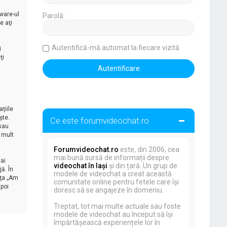
ware-ul
Parolă:
e aţi
Autentifică-mă automat la fiecare vizită
i
ţi
ţiile
şte.
Ce este forumvideochat.ro
 sau
 mult
Forumvideochat.ro
este, din 2006, cea
mai bună sursă de informații despre
ai
videochat în Iași
și din țară. Un grup de
ă. În
modele de videochat a creat această
aţa „Am
comunitate online pentru fetele care își
apoi
doresc să se angajeze în domeniu.
Treptat, tot mai multe actuale sau foste
modele de videochat au început să își
împărtășească experiențele lor în