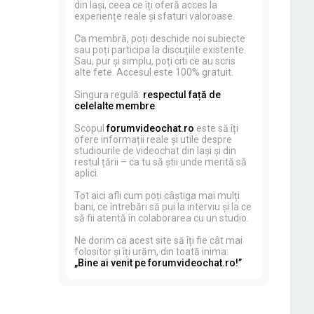
din Iași, ceea ce îți oferă acces la
experiențe reale și sfaturi valoroase.
Ca membră, poți deschide noi subiecte
sau poți participa la discuțiile existente.
Sau, pur și simplu, poți citi ce au scris
alte fete. Accesul este 100% gratuit.
Singura regulă:
respectul față de
celelalte membre
.
Scopul
forumvideochat.ro
este să îți
ofere informații reale și utile despre
studiourile de videochat din Iași și din
restul țării – ca tu să știi unde merită să
aplici.
Tot aici afli cum poți câștiga mai mulți
bani, ce întrebări să pui la interviu și la ce
să fii atentă în colaborarea cu un studio.
Ne dorim ca acest site să îți fie cât mai
folositor și îți urăm, din toată inima:
„Bine ai venit pe forumvideochat.ro!”