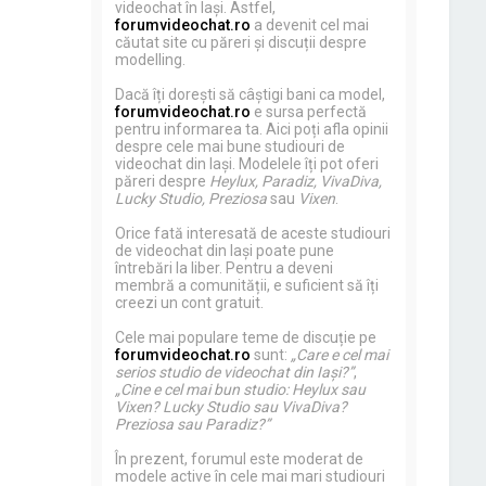
videochat în Iași. Astfel,
forumvideochat.ro
a devenit cel mai
căutat site cu păreri și discuții despre
modelling.
Dacă îți dorești să câștigi bani ca model,
forumvideochat.ro
e sursa perfectă
pentru informarea ta. Aici poți afla opinii
despre cele mai bune studiouri de
videochat din Iași. Modelele îți pot oferi
păreri despre
Heylux, Paradiz, VivaDiva,
Lucky Studio, Preziosa
sau
Vixen
.
Orice fată interesată de aceste studiouri
de videochat din Iași poate pune
întrebări la liber. Pentru a deveni
membră a comunității, e suficient să îți
creezi un cont gratuit.
Cele mai populare teme de discuție pe
forumvideochat.ro
sunt:
„Care e cel mai
serios studio de videochat din Iași?”
,
„Cine e cel mai bun studio: Heylux sau
Vixen? Lucky Studio sau VivaDiva?
Preziosa sau Paradiz?”
În prezent, forumul este moderat de
modele active în cele mai mari studiouri