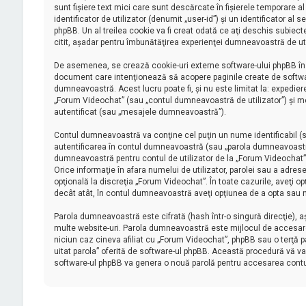
sunt fişiere text mici care sunt descărcate în fişierele temporare
identificator de utilizator (denumit „user-id”) şi un identificator
phpBB. Un al treilea cookie va fi creat odată ce aţi deschis subiect
citit, aşadar pentru îmbunătăţirea experienţei dumneavoastră de uti
De asemenea, se crează cookie-uri externe software-ului phpBB în 
document care intenţionează să acopere paginile create de software
dumneavoastră. Acest lucru poate fi, şi nu este limitat la: expedi
„Forum Videochat” (sau „contul dumneavoastră de utilizator”) şi m
autentificat (sau „mesajele dumneavoastră”).
Contul dumneavoastră va conţine cel puţin un nume identificabil (s
autentificarea în contul dumneavoastră (sau „parola dumneavoastră
dumneavoastră pentru contul de utilizator de la „Forum Videochat” su
Orice informaţie în afara numelui de utilizator, parolei sau a adrese
opţională la discreţia „Forum Videochat”. În toate cazurile, aveţi o
decât atât, în contul dumneavoastră aveţi opţiunea de a opta sau n
Parola dumneavoastră este cifrată (hash într-o singură direcţie), 
multe website-uri. Parola dumneavoastră este mijlocul de accesare a
niciun caz cineva afiliat cu „Forum Videochat”, phpBB sau o terţă pa
uitat parola” oferită de software-ul phpBB. Această procedură vă va
software-ul phpBB va genera o nouă parolă pentru accesarea cont