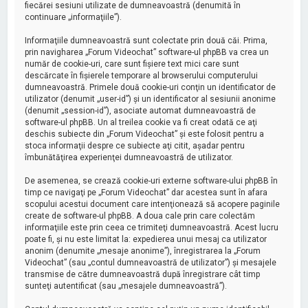
fiecărei sesiuni utilizate de dumneavoastră (denumită în
continuare „informaţiile”).
Informaţiile dumneavoastră sunt colectate prin două căi. Prima,
prin navigharea „Forum Videochat” software-ul phpBB va crea un
număr de cookie-uri, care sunt fişiere text mici care sunt
descărcate în fişierele temporare al browserului computerului
dumneavoastră. Primele două cookie-uri conţin un identificator de
utilizator (denumit „user-id”) şi un identificator al sesiunii anonime
(denumit „session-id”), asociate automat dumneavoastră de
software-ul phpBB. Un al treilea cookie va fi creat odată ce aţi
deschis subiecte din „Forum Videochat” şi este folosit pentru a
stoca informaţii despre ce subiecte aţi citit, aşadar pentru
îmbunătăţirea experienţei dumneavoastră de utilizator.
De asemenea, se crează cookie-uri externe software-ului phpBB în
timp ce navigaţi pe „Forum Videochat” dar acestea sunt în afara
scopului acestui document care intenţionează să acopere paginile
create de software-ul phpBB. A doua cale prin care colectăm
informaţiile este prin ceea ce trimiteţi dumneavoastră. Acest lucru
poate fi, şi nu este limitat la: expedierea unui mesaj ca utilizator
anonim (denumite „mesaje anonime”), înregistrarea la „Forum
Videochat” (sau „contul dumneavoastră de utilizator”) şi mesajele
transmise de către dumneavoastră după înregistrare cât timp
sunteţi autentificat (sau „mesajele dumneavoastră”).