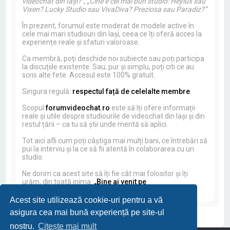
videochat din Iași?”
,
„Cine e cel mai bun studio: Heylux sau
Vixen? Lucky Studio sau VivaDiva? Preziosa sau Paradiz?”
În prezent, forumul este moderat de modele active în
cele mai mari studiouri din Iași, ceea ce îți oferă acces la
experiențe reale și sfaturi valoroase.
Ca membră, poți deschide noi subiecte sau poți participa
la discuțiile existente. Sau, pur și simplu, poți citi ce au
scris alte fete. Accesul este 100% gratuit.
Singura regulă:
respectul față de celelalte membre
.
Scopul
forumvideochat.ro
este să îți ofere informații
reale și utile despre studiourile de videochat din Iași și din
restul țării – ca tu să știi unde merită să aplici.
Tot aici afli cum poți câștiga mai mulți bani, ce întrebări să
pui la interviu și la ce să fii atentă în colaborarea cu un
studio.
Ne dorim ca acest site să îți fie cât mai folositor și îți
urăm, din toată inima:
„Bine ai venit pe
forumvideochat.ro!”
Acest site utilizează cookie-uri pentru a vă
asigura cea mai bună experiență pe site-ul
nostru.
Citește mai mult