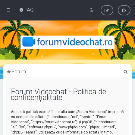
FAQ
C
Forum
ă
u
Forum Videochat - Politica de
confidenţialitate
t
a
Această politică explică în detaliu cum „Forum Videochat” împreună
r
cu companiile afliate (în continuare “noi”, “nostru”, “Forum
e
Videochat”, “https://forumvideochat.ro”) şi phpBB (în continuare
“ei”, “lor”, “software phpBB”, “www.phpbb.com”, “phpBB Limited”,
“phpBB Teams”) utilizează orice informaţie colectată în timpul