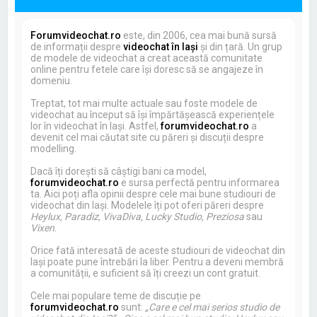
Forumvideochat.ro
este, din 2006, cea mai bună sursă
de informații despre
videochat în Iași
și din țară. Un grup
de modele de videochat a creat această comunitate
online pentru fetele care își doresc să se angajeze în
domeniu.
Treptat, tot mai multe actuale sau foste modele de
videochat au început să își împărtășească experiențele
lor în videochat în Iași. Astfel,
forumvideochat.ro
a
devenit cel mai căutat site cu păreri și discuții despre
modelling.
Dacă îți dorești să câștigi bani ca model,
forumvideochat.ro
e sursa perfectă pentru informarea
ta. Aici poți afla opinii despre cele mai bune studiouri de
videochat din Iași. Modelele îți pot oferi păreri despre
Heylux, Paradiz, VivaDiva, Lucky Studio, Preziosa
sau
Vixen
.
Orice fată interesată de aceste studiouri de videochat din
Iași poate pune întrebări la liber. Pentru a deveni membră
a comunității, e suficient să îți creezi un cont gratuit.
Cele mai populare teme de discuție pe
forumvideochat.ro
sunt:
„Care e cel mai serios studio de