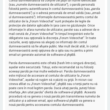
Contul dumneavoastră va conţine cel puţin un nume identificabil
(sau „numele dumneavoastră de utilizator”), o parolă personală
folosită pentru autentificarea în contul dumneavoastră (sau „parola
dumneavoastră”) şi o adresă personală de email validă (sau „email-
ul dumneavoastră”). Informaţiile dumneavoastră pentru contul de
utilizator de la „Forum Videochat” sunt protejate de legile de
protecţie ale datelor aplicabile în ţara care ne găzduieşte. Orice
informaţie în afara numelui de utilizator, parolei sau a adresei de e-
mail cerută de „Forum Videochat” în timpul înregistrării este fie
obligatorie sau opţională la discreţia „Forum Videochat”. În toate
cazurile, aveţi opţiunea să alegeţi ce informaţii din contul
dumneavoastră să fie afişate public. Mai mult decât atât, în contul
dumneavoastră aveţi opţiunea de a opta sau nu pentru a primi
email-uri generate automat de software-ul phpBB.
Parola dumneavoastră este cifrată (hash într-o singură direcţie),
aşadar este securizată. Totuşi, este recomandat să nu folosiţi
aceeaşi parolă pe mai multe website-uri. Parola dumneavoastră
este mijlocul de accesare al contului de utilizator la „Forum
Videochat”, aşadar vă rugăm să o păziţi cu grijă. În niciun caz
cineva afiliat cu „Forum Videochat”, phpBB sau o terţă parte nu vă
poate cere în mod legitim parola. Dacă uitaţi parola, puteţi folosi
interfaţa „Am uitat parola” oferită de software-ul phpBB. Această
procedură vă va genera o nouă parolă prin transmiterea numelui de
utilizator şi a adresei email, apoi software-ul phpBB va genera o
nouă parolă pentru accesarea contului dumneavoastră.