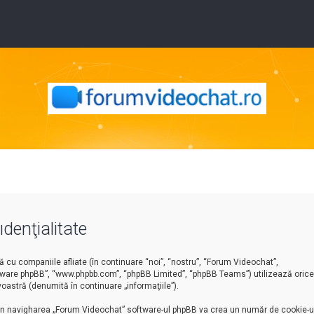
denţialitate
cu companiile afliate (în continuare “noi”, “nostru”, “Forum Videochat”,
software phpBB”, “www.phpbb.com”, “phpBB Limited”, “phpBB Teams”) utilizează orice
oastră (denumită în continuare „informaţiile”).
rin navigharea „Forum Videochat” software-ul phpBB va crea un număr de cookie-ur