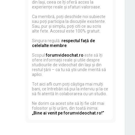
din Iași, ceea ce îți oferă acces la
experiențe reale și sfaturi valoroase.
Ca membră, poți deschide noi subiecte
sau poți participa la discuțiile existente.
Sau, pur și simplu, poți citi ce au scris
alte fete. Accesul este 100% gratuit.
Singura regulă:
respectul față de
celelalte membre
.
Scopul
forumvideochat.ro
este să îți
ofere informații reale și utile despre
studiourile de videochat din Iași și din
restul țării – ca tu să știi unde merită să
aplici.
Tot aici afli cum poți câștiga mai mulți
bani, ce întrebări să pui la interviu și la ce
să fii atentă în colaborarea cu un studio.
Ne dorim ca acest site să îți fie cât mai
folositor și îți urăm, din toată inima:
„Bine ai venit pe forumvideochat.ro!”