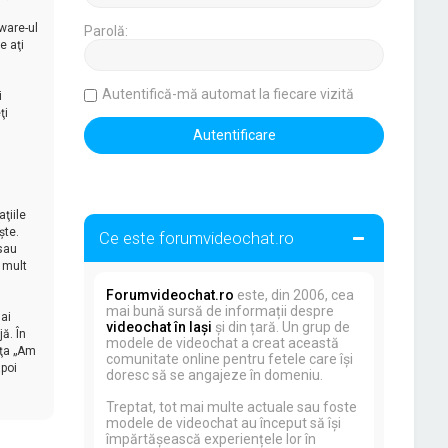
ware-ul
Parolă:
e aţi
Autentifică-mă automat la fiecare vizită
i
ţi
ţiile
şte.
Ce este forumvideochat.ro
 sau
 mult
Forumvideochat.ro
este, din 2006, cea
mai bună sursă de informații despre
ai
videochat în Iași
și din țară. Un grup de
ă. În
modele de videochat a creat această
aţa „Am
comunitate online pentru fetele care își
apoi
doresc să se angajeze în domeniu.
Treptat, tot mai multe actuale sau foste
modele de videochat au început să își
împărtășească experiențele lor în