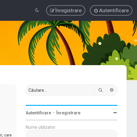
Înregistrare
Autentificare
Căutare
Căutare av
Autentificare
•
Înregistrare
Nume utilizator:
i, care