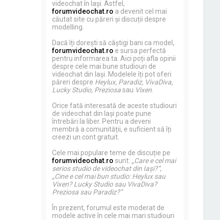
videochat în Iași. Astfel,
forumvideochat.ro
a devenit cel mai
căutat site cu păreri și discuții despre
modelling.
Dacă îți dorești să câștigi bani ca model,
forumvideochat.ro
e sursa perfectă
pentru informarea ta. Aici poți afla opinii
despre cele mai bune studiouri de
videochat din Iași. Modelele îți pot oferi
păreri despre
Heylux, Paradiz, VivaDiva,
Lucky Studio, Preziosa
sau
Vixen
.
Orice fată interesată de aceste studiouri
de videochat din Iași poate pune
întrebări la liber. Pentru a deveni
membră a comunității, e suficient să îți
creezi un cont gratuit.
Cele mai populare teme de discuție pe
forumvideochat.ro
sunt:
„Care e cel mai
serios studio de videochat din Iași?”
,
„Cine e cel mai bun studio: Heylux sau
Vixen? Lucky Studio sau VivaDiva?
Preziosa sau Paradiz?”
În prezent, forumul este moderat de
modele active în cele mai mari studiouri