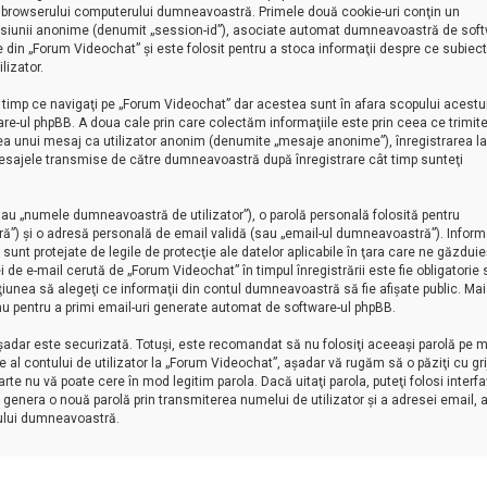
 al browserului computerului dumneavoastră. Primele două cookie-uri conţin un
 al sesiunii anonime (denumit „session-id”), asociate automat dumneavoastră de soft
e din „Forum Videochat” şi este folosit pentru a stoca informaţii despre ce subiect
lizator.
timp ce navigaţi pe „Forum Videochat” dar acestea sunt în afara scopului acestu
-ul phpBB. A doua cale prin care colectăm informaţiile este prin ceea ce trimite
erea unui mesaj ca utilizator anonim (denumite „mesaje anonime”), înregistrarea la
esajele transmise de către dumneavoastră după înregistrare cât timp sunteţi
au „numele dumneavoastră de utilizator”), o parolă personală folosită pentru
”) şi o adresă personală de email validă (sau „email-ul dumneavoastră”). Informa
nt protejate de legile de protecţie ale datelor aplicabile în ţara care ne găzduie
i de e-mail cerută de „Forum Videochat” în timpul înregistrării este fie obligatorie
pţiunea să alegeţi ce informaţii din contul dumneavoastră să fie afişate public. Mai
u pentru a primi email-uri generate automat de software-ul phpBB.
aşadar este securizată. Totuşi, este recomandat să nu folosiţi aceeaşi parolă pe m
l contului de utilizator la „Forum Videochat”, aşadar vă rugăm să o păziţi cu grij
rte nu vă poate cere în mod legitim parola. Dacă uitaţi parola, puteţi folosi interf
 genera o nouă parolă prin transmiterea numelui de utilizator şi a adresei email, 
ului dumneavoastră.