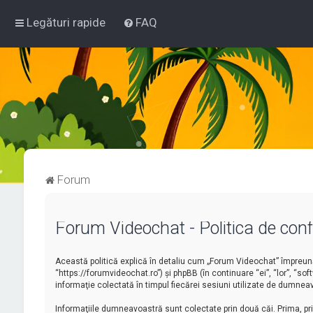
Legături rapide
FAQ
Forum
Forum Videochat - Politica de confi
Această politică explică în detaliu cum „Forum Videochat” împreună 
“https://forumvideochat.ro”) şi phpBB (în continuare “ei”, “lor”, “
informaţie colectată în timpul fiecărei sesiuni utilizate de dumneav
Informaţiile dumneavoastră sunt colectate prin două căi. Prima, p