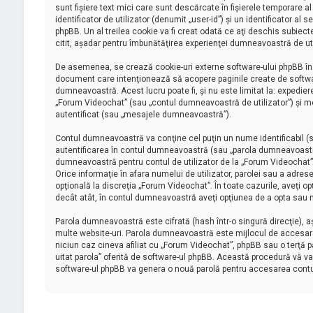
sunt fişiere text mici care sunt descărcate în fişierele temporare
identificator de utilizator (denumit „user-id”) şi un identificator
phpBB. Un al treilea cookie va fi creat odată ce aţi deschis subiect
citit, aşadar pentru îmbunătăţirea experienţei dumneavoastră de uti
De asemenea, se crează cookie-uri externe software-ului phpBB în 
document care intenţionează să acopere paginile create de software
dumneavoastră. Acest lucru poate fi, şi nu este limitat la: expedi
„Forum Videochat” (sau „contul dumneavoastră de utilizator”) şi m
autentificat (sau „mesajele dumneavoastră”).
Contul dumneavoastră va conţine cel puţin un nume identificabil (s
autentificarea în contul dumneavoastră (sau „parola dumneavoastră
dumneavoastră pentru contul de utilizator de la „Forum Videochat” su
Orice informaţie în afara numelui de utilizator, parolei sau a adrese
opţională la discreţia „Forum Videochat”. În toate cazurile, aveţi o
decât atât, în contul dumneavoastră aveţi opţiunea de a opta sau n
Parola dumneavoastră este cifrată (hash într-o singură direcţie), 
multe website-uri. Parola dumneavoastră este mijlocul de accesare a
niciun caz cineva afiliat cu „Forum Videochat”, phpBB sau o terţă pa
uitat parola” oferită de software-ul phpBB. Această procedură vă va
software-ul phpBB va genera o nouă parolă pentru accesarea cont