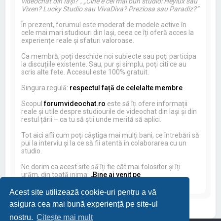
videochat din Iași?”
,
„Cine e cel mai bun studio: Heylux sau
Vixen? Lucky Studio sau VivaDiva? Preziosa sau Paradiz?”
În prezent, forumul este moderat de modele active în
cele mai mari studiouri din Iași, ceea ce îți oferă acces la
experiențe reale și sfaturi valoroase.
Ca membră, poți deschide noi subiecte sau poți participa
la discuțiile existente. Sau, pur și simplu, poți citi ce au
scris alte fete. Accesul este 100% gratuit.
Singura regulă:
respectul față de celelalte membre
.
Scopul
forumvideochat.ro
este să îți ofere informații
reale și utile despre studiourile de videochat din Iași și din
restul țării – ca tu să știi unde merită să aplici.
Tot aici afli cum poți câștiga mai mulți bani, ce întrebări să
pui la interviu și la ce să fii atentă în colaborarea cu un
studio.
Ne dorim ca acest site să îți fie cât mai folositor și îți
urăm, din toată inima:
„Bine ai venit pe
forumvideochat.ro!”
Acest site utilizează cookie-uri pentru a vă
asigura cea mai bună experiență pe site-ul
nostru.
Citește mai mult