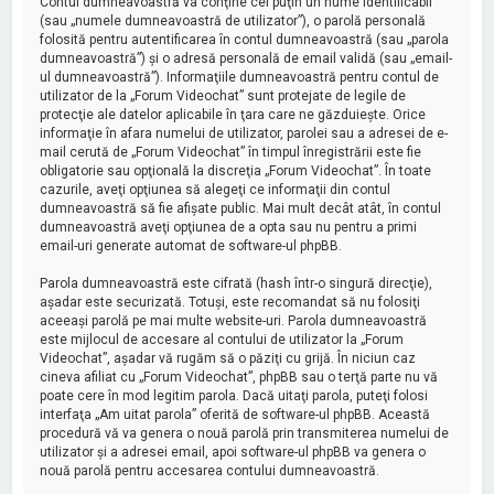
Contul dumneavoastră va conţine cel puţin un nume identificabil
(sau „numele dumneavoastră de utilizator”), o parolă personală
folosită pentru autentificarea în contul dumneavoastră (sau „parola
dumneavoastră”) şi o adresă personală de email validă (sau „email-
ul dumneavoastră”). Informaţiile dumneavoastră pentru contul de
utilizator de la „Forum Videochat” sunt protejate de legile de
protecţie ale datelor aplicabile în ţara care ne găzduieşte. Orice
informaţie în afara numelui de utilizator, parolei sau a adresei de e-
mail cerută de „Forum Videochat” în timpul înregistrării este fie
obligatorie sau opţională la discreţia „Forum Videochat”. În toate
cazurile, aveţi opţiunea să alegeţi ce informaţii din contul
dumneavoastră să fie afişate public. Mai mult decât atât, în contul
dumneavoastră aveţi opţiunea de a opta sau nu pentru a primi
email-uri generate automat de software-ul phpBB.
Parola dumneavoastră este cifrată (hash într-o singură direcţie),
aşadar este securizată. Totuşi, este recomandat să nu folosiţi
aceeaşi parolă pe mai multe website-uri. Parola dumneavoastră
este mijlocul de accesare al contului de utilizator la „Forum
Videochat”, aşadar vă rugăm să o păziţi cu grijă. În niciun caz
cineva afiliat cu „Forum Videochat”, phpBB sau o terţă parte nu vă
poate cere în mod legitim parola. Dacă uitaţi parola, puteţi folosi
interfaţa „Am uitat parola” oferită de software-ul phpBB. Această
procedură vă va genera o nouă parolă prin transmiterea numelui de
utilizator şi a adresei email, apoi software-ul phpBB va genera o
nouă parolă pentru accesarea contului dumneavoastră.