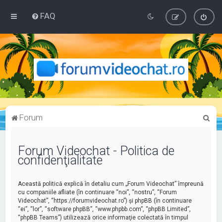
FAQ
C
Forum
ă
u
Forum Videochat - Politica de
confidenţialitate
t
a
Această politică explică în detaliu cum „Forum Videochat” împreună
r
cu companiile afliate (în continuare “noi”, “nostru”, “Forum
e
Videochat”, “https://forumvideochat.ro”) şi phpBB (în continuare
“ei”, “lor”, “software phpBB”, “www.phpbb.com”, “phpBB Limited”,
“phpBB Teams”) utilizează orice informaţie colectată în timpul