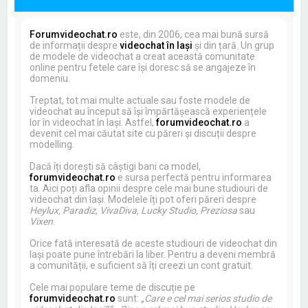
Forumvideochat.ro
este, din 2006, cea mai bună sursă
de informații despre
videochat în Iași
și din țară. Un grup
de modele de videochat a creat această comunitate
online pentru fetele care își doresc să se angajeze în
domeniu.
Treptat, tot mai multe actuale sau foste modele de
videochat au început să își împărtășească experiențele
lor în videochat în Iași. Astfel,
forumvideochat.ro
a
devenit cel mai căutat site cu păreri și discuții despre
modelling.
Dacă îți dorești să câștigi bani ca model,
forumvideochat.ro
e sursa perfectă pentru informarea
ta. Aici poți afla opinii despre cele mai bune studiouri de
videochat din Iași. Modelele îți pot oferi păreri despre
Heylux, Paradiz, VivaDiva, Lucky Studio, Preziosa
sau
Vixen
.
Orice fată interesată de aceste studiouri de videochat din
Iași poate pune întrebări la liber. Pentru a deveni membră
a comunității, e suficient să îți creezi un cont gratuit.
Cele mai populare teme de discuție pe
forumvideochat.ro
sunt:
„Care e cel mai serios studio de