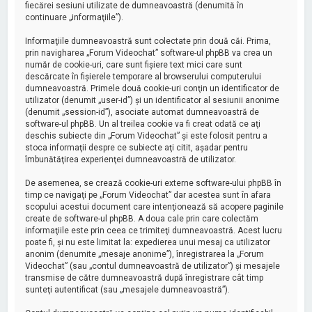
fiecărei sesiuni utilizate de dumneavoastră (denumită în
continuare „informaţiile”).
Informaţiile dumneavoastră sunt colectate prin două căi. Prima,
prin navigharea „Forum Videochat” software-ul phpBB va crea un
număr de cookie-uri, care sunt fişiere text mici care sunt
descărcate în fişierele temporare al browserului computerului
dumneavoastră. Primele două cookie-uri conţin un identificator de
utilizator (denumit „user-id”) şi un identificator al sesiunii anonime
(denumit „session-id”), asociate automat dumneavoastră de
software-ul phpBB. Un al treilea cookie va fi creat odată ce aţi
deschis subiecte din „Forum Videochat” şi este folosit pentru a
stoca informaţii despre ce subiecte aţi citit, aşadar pentru
îmbunătăţirea experienţei dumneavoastră de utilizator.
De asemenea, se crează cookie-uri externe software-ului phpBB în
timp ce navigaţi pe „Forum Videochat” dar acestea sunt în afara
scopului acestui document care intenţionează să acopere paginile
create de software-ul phpBB. A doua cale prin care colectăm
informaţiile este prin ceea ce trimiteţi dumneavoastră. Acest lucru
poate fi, şi nu este limitat la: expedierea unui mesaj ca utilizator
anonim (denumite „mesaje anonime”), înregistrarea la „Forum
Videochat” (sau „contul dumneavoastră de utilizator”) şi mesajele
transmise de către dumneavoastră după înregistrare cât timp
sunteţi autentificat (sau „mesajele dumneavoastră”).