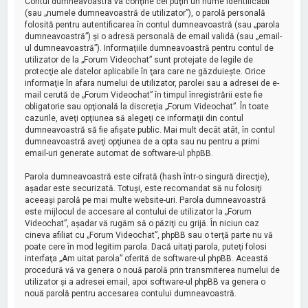
Contul dumneavoastră va conţine cel puţin un nume identificabil
(sau „numele dumneavoastră de utilizator”), o parolă personală
folosită pentru autentificarea în contul dumneavoastră (sau „parola
dumneavoastră”) şi o adresă personală de email validă (sau „email-
ul dumneavoastră”). Informaţiile dumneavoastră pentru contul de
utilizator de la „Forum Videochat” sunt protejate de legile de
protecţie ale datelor aplicabile în ţara care ne găzduieşte. Orice
informaţie în afara numelui de utilizator, parolei sau a adresei de e-
mail cerută de „Forum Videochat” în timpul înregistrării este fie
obligatorie sau opţională la discreţia „Forum Videochat”. În toate
cazurile, aveţi opţiunea să alegeţi ce informaţii din contul
dumneavoastră să fie afişate public. Mai mult decât atât, în contul
dumneavoastră aveţi opţiunea de a opta sau nu pentru a primi
email-uri generate automat de software-ul phpBB.
Parola dumneavoastră este cifrată (hash într-o singură direcţie),
aşadar este securizată. Totuşi, este recomandat să nu folosiţi
aceeaşi parolă pe mai multe website-uri. Parola dumneavoastră
este mijlocul de accesare al contului de utilizator la „Forum
Videochat”, aşadar vă rugăm să o păziţi cu grijă. În niciun caz
cineva afiliat cu „Forum Videochat”, phpBB sau o terţă parte nu vă
poate cere în mod legitim parola. Dacă uitaţi parola, puteţi folosi
interfaţa „Am uitat parola” oferită de software-ul phpBB. Această
procedură vă va genera o nouă parolă prin transmiterea numelui de
utilizator şi a adresei email, apoi software-ul phpBB va genera o
nouă parolă pentru accesarea contului dumneavoastră.