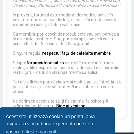
videochat din Iași?”
,
„Cine e cel mai bun studio: Heylux sau
Vixen? Lucky Studio sau VivaDiva? Preziosa sau Paradiz?”
În prezent, forumul este moderat de modele active în
cele mai mari studiouri din Iași, ceea ce îți oferă acces la
experiențe reale și sfaturi valoroase.
Ca membră, poți deschide noi subiecte sau poți participa
la discuțiile existente. Sau, pur și simplu, poți citi ce au
scris alte fete. Accesul este 100% gratuit.
Singura regulă:
respectul față de celelalte membre
.
Scopul
forumvideochat.ro
este să îți ofere informații
reale și utile despre studiourile de videochat din Iași și din
restul țării – ca tu să știi unde merită să aplici.
Tot aici afli cum poți câștiga mai mulți bani, ce întrebări să
pui la interviu și la ce să fii atentă în colaborarea cu un
studio.
Ne dorim ca acest site să îți fie cât mai folositor și îți
urăm, din toată inima:
„Bine ai venit pe
forumvideochat.ro!”
Acest site utilizează cookie-uri pentru a vă
asigura cea mai bună experiență pe site-ul
nostru.
Citește mai mult