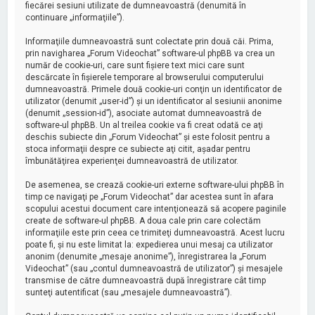
fiecărei sesiuni utilizate de dumneavoastră (denumită în
continuare „informaţiile”).
Informaţiile dumneavoastră sunt colectate prin două căi. Prima,
prin navigharea „Forum Videochat” software-ul phpBB va crea un
număr de cookie-uri, care sunt fişiere text mici care sunt
descărcate în fişierele temporare al browserului computerului
dumneavoastră. Primele două cookie-uri conţin un identificator de
utilizator (denumit „user-id”) şi un identificator al sesiunii anonime
(denumit „session-id”), asociate automat dumneavoastră de
software-ul phpBB. Un al treilea cookie va fi creat odată ce aţi
deschis subiecte din „Forum Videochat” şi este folosit pentru a
stoca informaţii despre ce subiecte aţi citit, aşadar pentru
îmbunătăţirea experienţei dumneavoastră de utilizator.
De asemenea, se crează cookie-uri externe software-ului phpBB în
timp ce navigaţi pe „Forum Videochat” dar acestea sunt în afara
scopului acestui document care intenţionează să acopere paginile
create de software-ul phpBB. A doua cale prin care colectăm
informaţiile este prin ceea ce trimiteţi dumneavoastră. Acest lucru
poate fi, şi nu este limitat la: expedierea unui mesaj ca utilizator
anonim (denumite „mesaje anonime”), înregistrarea la „Forum
Videochat” (sau „contul dumneavoastră de utilizator”) şi mesajele
transmise de către dumneavoastră după înregistrare cât timp
sunteţi autentificat (sau „mesajele dumneavoastră”).