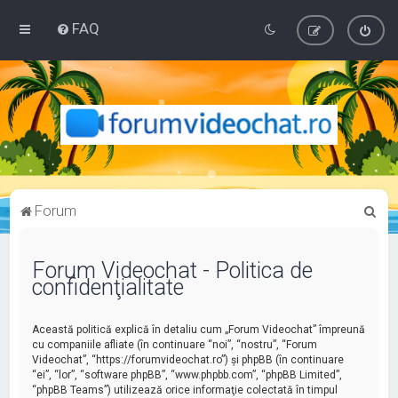
FAQ
C
Forum
ă
u
Forum Videochat - Politica de
confidenţialitate
t
a
Această politică explică în detaliu cum „Forum Videochat” împreună
r
cu companiile afliate (în continuare “noi”, “nostru”, “Forum
e
Videochat”, “https://forumvideochat.ro”) şi phpBB (în continuare
“ei”, “lor”, “software phpBB”, “www.phpbb.com”, “phpBB Limited”,
“phpBB Teams”) utilizează orice informaţie colectată în timpul