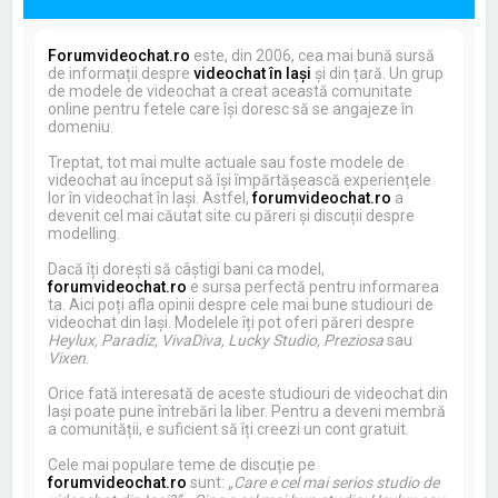
Forumvideochat.ro
este, din 2006, cea mai bună sursă
de informații despre
videochat în Iași
și din țară. Un grup
de modele de videochat a creat această comunitate
online pentru fetele care își doresc să se angajeze în
domeniu.
Treptat, tot mai multe actuale sau foste modele de
videochat au început să își împărtășească experiențele
lor în videochat în Iași. Astfel,
forumvideochat.ro
a
devenit cel mai căutat site cu păreri și discuții despre
modelling.
Dacă îți dorești să câștigi bani ca model,
forumvideochat.ro
e sursa perfectă pentru informarea
ta. Aici poți afla opinii despre cele mai bune studiouri de
videochat din Iași. Modelele îți pot oferi păreri despre
Heylux, Paradiz, VivaDiva, Lucky Studio, Preziosa
sau
Vixen
.
Orice fată interesată de aceste studiouri de videochat din
Iași poate pune întrebări la liber. Pentru a deveni membră
a comunității, e suficient să îți creezi un cont gratuit.
Cele mai populare teme de discuție pe
forumvideochat.ro
sunt:
„Care e cel mai serios studio de