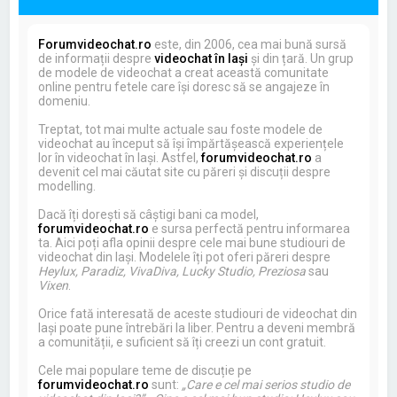
Forumvideochat.ro
este, din 2006, cea mai bună sursă
de informații despre
videochat în Iași
și din țară. Un grup
de modele de videochat a creat această comunitate
online pentru fetele care își doresc să se angajeze în
domeniu.
Treptat, tot mai multe actuale sau foste modele de
videochat au început să își împărtășească experiențele
lor în videochat în Iași. Astfel,
forumvideochat.ro
a
devenit cel mai căutat site cu păreri și discuții despre
modelling.
Dacă îți dorești să câștigi bani ca model,
forumvideochat.ro
e sursa perfectă pentru informarea
ta. Aici poți afla opinii despre cele mai bune studiouri de
videochat din Iași. Modelele îți pot oferi păreri despre
Heylux, Paradiz, VivaDiva, Lucky Studio, Preziosa
sau
Vixen
.
Orice fată interesată de aceste studiouri de videochat din
Iași poate pune întrebări la liber. Pentru a deveni membră
a comunității, e suficient să îți creezi un cont gratuit.
Cele mai populare teme de discuție pe
forumvideochat.ro
sunt:
„Care e cel mai serios studio de