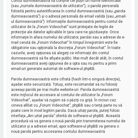
Contul dumneavoastră va conţine cel puţin un nume identificabil
(sau „numele dumneavoastră de utilizator”), o parolă personală
folosită pentru autentificarea în contul dumneavoastră (sau „parola
dumneavoastră”) şi o adresă personală de email validă (sau „email-
ul dumneavoastră”). Informaţiile dumneavoastră pentru contul de
utilizator de la „Forum Videochat” sunt protejate de legile de
protecţie ale datelor aplicabile în ţara care ne găzduieşte. Orice
informaţie în afara numelui de utilizator, parolei sau a adresei de e-
mail cerută de „Forum Videochat” în timpul înregistrării este fie
obligatorie sau opţională la discreţia „Forum Videochat”. În toate
cazurile, aveţi opţiunea să alegeţi ce informaţii din contul
dumneavoastră să fie afişate public. Mai mult decât atât, în contul
dumneavoastră aveţi opţiunea de a opta sau nu pentru a primi
email-uri generate automat de software-ul phpBB.
Parola dumneavoastră este cifrată (hash într-o singură direcţie),
aşadar este securizată. Totuşi, este recomandat să nu folosiţi
aceeaşi parolă pe mai multe website-uri. Parola dumneavoastră
este mijlocul de accesare al contului de utilizator la „Forum
Videochat”, aşadar vă rugăm să o păziţi cu grijă. În niciun caz
cineva afiliat cu „Forum Videochat”, phpBB sau o terţă parte nu vă
poate cere în mod legitim parola. Dacă uitaţi parola, puteţi folosi
interfaţa „Am uitat parola” oferită de software-ul phpBB. Această
procedură vă va genera o nouă parolă prin transmiterea numelui de
utilizator şi a adresei email, apoi software-ul phpBB va genera o
nouă parolă pentru accesarea contului dumneavoastră.