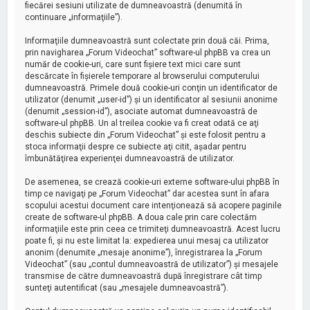
fiecărei sesiuni utilizate de dumneavoastră (denumită în
continuare „informaţiile”).
Informaţiile dumneavoastră sunt colectate prin două căi. Prima,
prin navigharea „Forum Videochat” software-ul phpBB va crea un
număr de cookie-uri, care sunt fişiere text mici care sunt
descărcate în fişierele temporare al browserului computerului
dumneavoastră. Primele două cookie-uri conţin un identificator de
utilizator (denumit „user-id”) şi un identificator al sesiunii anonime
(denumit „session-id”), asociate automat dumneavoastră de
software-ul phpBB. Un al treilea cookie va fi creat odată ce aţi
deschis subiecte din „Forum Videochat” şi este folosit pentru a
stoca informaţii despre ce subiecte aţi citit, aşadar pentru
îmbunătăţirea experienţei dumneavoastră de utilizator.
De asemenea, se crează cookie-uri externe software-ului phpBB în
timp ce navigaţi pe „Forum Videochat” dar acestea sunt în afara
scopului acestui document care intenţionează să acopere paginile
create de software-ul phpBB. A doua cale prin care colectăm
informaţiile este prin ceea ce trimiteţi dumneavoastră. Acest lucru
poate fi, şi nu este limitat la: expedierea unui mesaj ca utilizator
anonim (denumite „mesaje anonime”), înregistrarea la „Forum
Videochat” (sau „contul dumneavoastră de utilizator”) şi mesajele
transmise de către dumneavoastră după înregistrare cât timp
sunteţi autentificat (sau „mesajele dumneavoastră”).