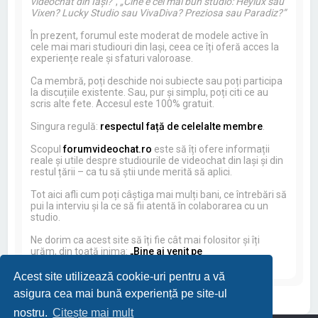
videochat din Iași?”
,
„Cine e cel mai bun studio: Heylux sau
Vixen? Lucky Studio sau VivaDiva? Preziosa sau Paradiz?”
În prezent, forumul este moderat de modele active în
cele mai mari studiouri din Iași, ceea ce îți oferă acces la
experiențe reale și sfaturi valoroase.
Ca membră, poți deschide noi subiecte sau poți participa
la discuțiile existente. Sau, pur și simplu, poți citi ce au
scris alte fete. Accesul este 100% gratuit.
Singura regulă:
respectul față de celelalte membre
.
Scopul
forumvideochat.ro
este să îți ofere informații
reale și utile despre studiourile de videochat din Iași și din
restul țării – ca tu să știi unde merită să aplici.
Tot aici afli cum poți câștiga mai mulți bani, ce întrebări să
pui la interviu și la ce să fii atentă în colaborarea cu un
studio.
Ne dorim ca acest site să îți fie cât mai folositor și îți
urăm, din toată inima:
„Bine ai venit pe
forumvideochat.ro!”
Acest site utilizează cookie-uri pentru a vă
asigura cea mai bună experiență pe site-ul
nostru.
Citește mai mult