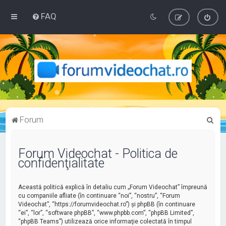
FAQ
C
Forum
ă
u
Forum Videochat - Politica de
confidenţialitate
t
a
Această politică explică în detaliu cum „Forum Videochat” împreună
r
cu companiile afliate (în continuare “noi”, “nostru”, “Forum
e
Videochat”, “https://forumvideochat.ro”) şi phpBB (în continuare
“ei”, “lor”, “software phpBB”, “www.phpbb.com”, “phpBB Limited”,
“phpBB Teams”) utilizează orice informaţie colectată în timpul