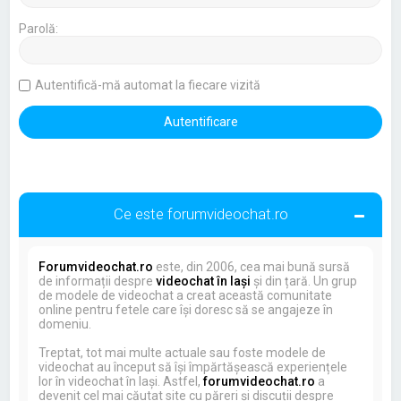
Parolă:
Autentifică-mă automat la fiecare vizită
Ce este forumvideochat.ro
Forumvideochat.ro
este, din 2006, cea mai bună sursă
de informații despre
videochat în Iași
și din țară. Un grup
de modele de videochat a creat această comunitate
online pentru fetele care își doresc să se angajeze în
domeniu.
Treptat, tot mai multe actuale sau foste modele de
videochat au început să își împărtășească experiențele
lor în videochat în Iași. Astfel,
forumvideochat.ro
a
devenit cel mai căutat site cu păreri și discuții despre