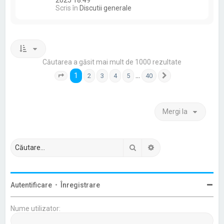
Scris în
Discutii generale
Căutarea a găsit mai mult de 1000 rezultate
1
…
2
3
4
5
40
Pagina
1
din
40
Următorul
Mergi la
Căutare
Căutare avansată
Autentificare
•
Înregistrare
Nume utilizator: