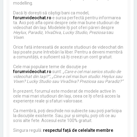
modelling.
Dacă îți dorești să câștigi bani ca model,
forumvideochat.ro
e sursa perfectă pentru informarea
ta. Aici poți afla opinii despre cele mai bune studiouri de
videochat din Iași. Modelele îți pot oferi păreri despre
Heylux, Paradiz, VivaDiva, Lucky Studio, Preziosa
sau
Vixen
.
Orice fată interesată de aceste studiouri de videochat din
Iași poate pune întrebări la liber. Pentru a deveni membră
a comunității, e suficient să îți creezi un cont gratuit.
Cele mai populare teme de discuție pe
forumvideochat.ro
sunt:
„Care e cel mai serios studio de
videochat din Iași?”
,
„Cine e cel mai bun studio: Heylux sau
Vixen? Lucky Studio sau VivaDiva? Preziosa sau Paradiz?”
În prezent, forumul este moderat de modele active în
cele mai mari studiouri din Iași, ceea ce îți oferă acces la
experiențe reale și sfaturi valoroase.
Ca membră, poți deschide noi subiecte sau poți participa
la discuțiile existente. Sau, pur și simplu, poți citi ce au
scris alte fete. Accesul este 100% gratuit.
Singura regulă:
respectul față de celelalte membre
.