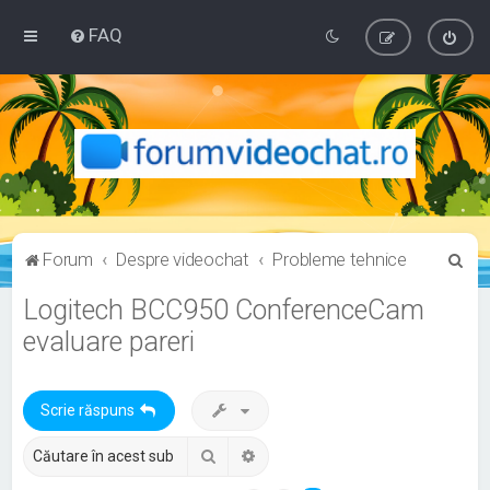
FAQ
C
Forum
Despre videochat
Probleme tehnice
ă
Logitech BCC950 ConferenceCam
u
evaluare pareri
t
a
r
Scrie răspuns
e
Căutare
Căutare avansată