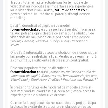
Treptat, tot mai multe actuale sau foste modele de
videochat au început să își împărtășească experiențele
lor în videochat în Iași. Astfel,
forumvideochat.ro
a
devenit cel mai căutat site cu păreri și discuții despre
modelling.
Dacă îți dorești să câștigi bani ca model,
forumvideochat.ro
e sursa perfectă pentru informarea
ta. Aici poți afla opinii despre cele mai bune studiouri de
videochat din Iași. Modelele îți pot oferi păreri despre
Heylux, Paradiz, VivaDiva, Lucky Studio, Preziosa
sau
Vixen
.
Orice fată interesată de aceste studiouri de videochat din
Iași poate pune întrebări la liber. Pentru a deveni membră
a comunității, e suficient să îți creezi un cont gratuit.
Cele mai populare teme de discuție pe
forumvideochat.ro
sunt:
„Care e cel mai serios studio de
videochat din Iași?”
,
„Cine e cel mai bun studio: Heylux sau
Vixen? Lucky Studio sau VivaDiva? Preziosa sau Paradiz?”
În prezent, forumul este moderat de modele active în
cele mai mari studiouri din Iași, ceea ce îți oferă acces la
experiențe reale și sfaturi valoroase.
Ca membră, poți deschide noi subiecte sau poți participa
la discuțiile existente. Sau, pur și simplu, poți citi ce au