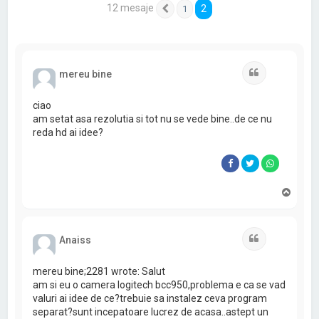
12 mesaje
2
1
Anterior
Citat
mereu bine
ciao
am setat asa rezolutia si tot nu se vede bine..de ce nu
reda hd ai idee?
S
u
s
Citat
Anaiss
mereu bine;2281 wrote: Salut
am si eu o camera logitech bcc950,problema e ca se vad
valuri ai idee de ce?trebuie sa instalez ceva program
separat?sunt incepatoare lucrez de acasa..astept un