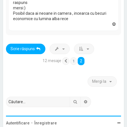
raspuns
mersi:)
Posibil daca ai neoane in camera , incearca cu becuri
economice cu lumina alba rece
S
u
s
Scrie răspuns
12 mesaje
2
1
Anterior
Mergi la
Căutare
Căutare avansată
Autentificare
•
Înregistrare