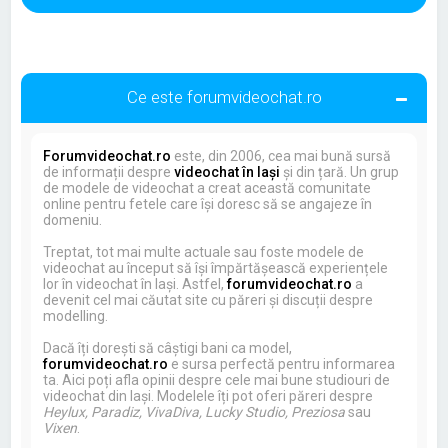
Ce este forumvideochat.ro
Forumvideochat.ro
este, din 2006, cea mai bună sursă
de informații despre
videochat în Iași
și din țară. Un grup
de modele de videochat a creat această comunitate
online pentru fetele care își doresc să se angajeze în
domeniu.
Treptat, tot mai multe actuale sau foste modele de
videochat au început să își împărtășească experiențele
lor în videochat în Iași. Astfel,
forumvideochat.ro
a
devenit cel mai căutat site cu păreri și discuții despre
modelling.
Dacă îți dorești să câștigi bani ca model,
forumvideochat.ro
e sursa perfectă pentru informarea
ta. Aici poți afla opinii despre cele mai bune studiouri de
videochat din Iași. Modelele îți pot oferi păreri despre
Heylux, Paradiz, VivaDiva, Lucky Studio, Preziosa
sau
Vixen
.