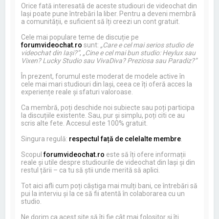
Orice fată interesată de aceste studiouri de videochat din
Iași poate pune întrebări la liber. Pentru a deveni membră
a comunității, e suficient să îți creezi un cont gratuit.
Cele mai populare teme de discuție pe
forumvideochat.ro
sunt:
„Care e cel mai serios studio de
videochat din Iași?”
,
„Cine e cel mai bun studio: Heylux sau
Vixen? Lucky Studio sau VivaDiva? Preziosa sau Paradiz?”
În prezent, forumul este moderat de modele active în
cele mai mari studiouri din Iași, ceea ce îți oferă acces la
experiențe reale și sfaturi valoroase.
Ca membră, poți deschide noi subiecte sau poți participa
la discuțiile existente. Sau, pur și simplu, poți citi ce au
scris alte fete. Accesul este 100% gratuit.
Singura regulă:
respectul față de celelalte membre
.
Scopul
forumvideochat.ro
este să îți ofere informații
reale și utile despre studiourile de videochat din Iași și din
restul țării – ca tu să știi unde merită să aplici.
Tot aici afli cum poți câștiga mai mulți bani, ce întrebări să
pui la interviu și la ce să fii atentă în colaborarea cu un
studio.
Ne dorim ca acest site să îți fie cât mai folositor și îți