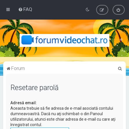
FAQ
C
Forum
ă
u
Resetare parolă
t
a
Adresă email:
r
Aceasta trebuie să fie adresa de e-mail asociată contului
dumneavoastră. Dacă nu aţi schimbat-o din Panoul
e
utilizatorului, atunci este chiar adresa de e-mail cu care aţi
înregistrat contul.