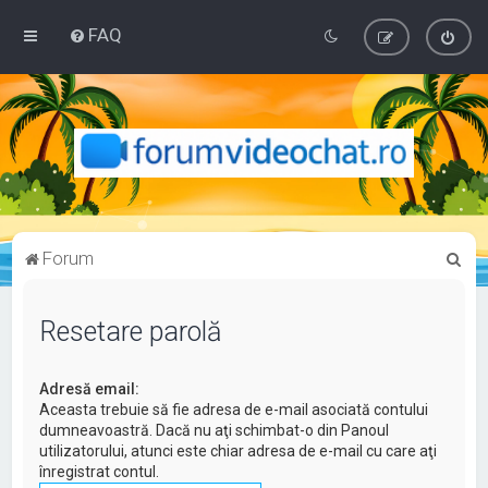
FAQ
C
Forum
ă
u
Resetare parolă
t
a
Adresă email:
r
Aceasta trebuie să fie adresa de e-mail asociată contului
dumneavoastră. Dacă nu aţi schimbat-o din Panoul
e
utilizatorului, atunci este chiar adresa de e-mail cu care aţi
înregistrat contul.