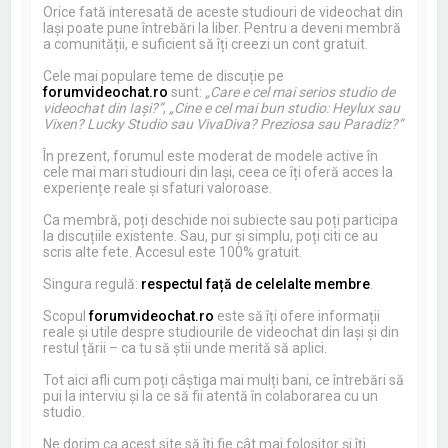
Orice fată interesată de aceste studiouri de videochat din
Iași poate pune întrebări la liber. Pentru a deveni membră
a comunității, e suficient să îți creezi un cont gratuit.
Cele mai populare teme de discuție pe
forumvideochat.ro
sunt:
„Care e cel mai serios studio de
videochat din Iași?”
,
„Cine e cel mai bun studio: Heylux sau
Vixen? Lucky Studio sau VivaDiva? Preziosa sau Paradiz?”
În prezent, forumul este moderat de modele active în
cele mai mari studiouri din Iași, ceea ce îți oferă acces la
experiențe reale și sfaturi valoroase.
Ca membră, poți deschide noi subiecte sau poți participa
la discuțiile existente. Sau, pur și simplu, poți citi ce au
scris alte fete. Accesul este 100% gratuit.
Singura regulă:
respectul față de celelalte membre
.
Scopul
forumvideochat.ro
este să îți ofere informații
reale și utile despre studiourile de videochat din Iași și din
restul țării – ca tu să știi unde merită să aplici.
Tot aici afli cum poți câștiga mai mulți bani, ce întrebări să
pui la interviu și la ce să fii atentă în colaborarea cu un
studio.
Ne dorim ca acest site să îți fie cât mai folositor și îți