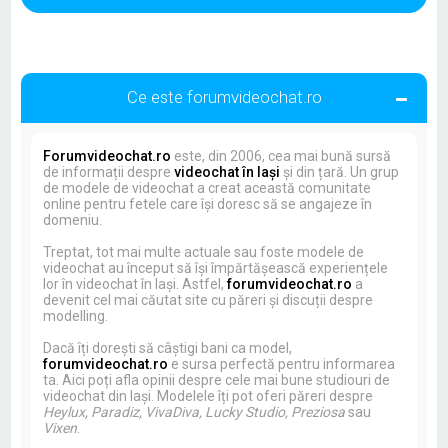
Ce este forumvideochat.ro
Forumvideochat.ro
este, din 2006, cea mai bună sursă
de informații despre
videochat în Iași
și din țară. Un grup
de modele de videochat a creat această comunitate
online pentru fetele care își doresc să se angajeze în
domeniu.
Treptat, tot mai multe actuale sau foste modele de
videochat au început să își împărtășească experiențele
lor în videochat în Iași. Astfel,
forumvideochat.ro
a
devenit cel mai căutat site cu păreri și discuții despre
modelling.
Dacă îți dorești să câștigi bani ca model,
forumvideochat.ro
e sursa perfectă pentru informarea
ta. Aici poți afla opinii despre cele mai bune studiouri de
videochat din Iași. Modelele îți pot oferi păreri despre
Heylux, Paradiz, VivaDiva, Lucky Studio, Preziosa
sau
Vixen
.