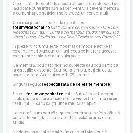
Orice fată interesată de aceste studiouri de videochat din
Iași poate pune întrebări la liber. Pentru a deveni membră
a comunității, e suficient să îți creezi un cont gratuit.
Cele mai populare teme de discuție pe
forumvideochat.ro
sunt:
„Care e cel mai serios studio de
videochat din Iași?”
,
„Cine e cel mai bun studio: Heylux sau
Vixen? Lucky Studio sau VivaDiva? Preziosa sau Paradiz?”
În prezent, forumul este moderat de modele active în
cele mai mari studiouri din Iași, ceea ce îți oferă acces la
experiențe reale și sfaturi valoroase.
Ca membră, poți deschide noi subiecte sau poți participa
la discuțiile existente. Sau, pur și simplu, poți citi ce au
scris alte fete. Accesul este 100% gratuit.
Singura regulă:
respectul față de celelalte membre
.
Scopul
forumvideochat.ro
este să îți ofere informații
reale și utile despre studiourile de videochat din Iași și din
restul țării – ca tu să știi unde merită să aplici.
Tot aici afli cum poți câștiga mai mulți bani, ce întrebări să
pui la interviu și la ce să fii atentă în colaborarea cu un
studio.
Ne dorim ca acest site să îți fie cât mai folositor și îți