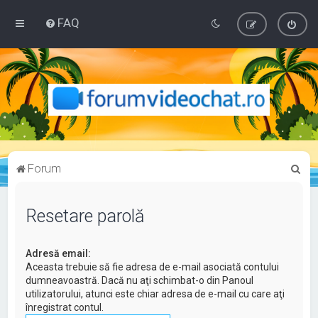
FAQ
C
Forum
ă
u
Resetare parolă
t
a
Adresă email:
r
Aceasta trebuie să fie adresa de e-mail asociată contului
dumneavoastră. Dacă nu aţi schimbat-o din Panoul
e
utilizatorului, atunci este chiar adresa de e-mail cu care aţi
înregistrat contul.