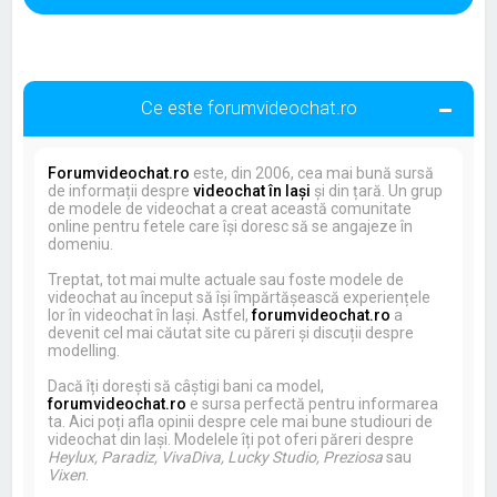
Ce este forumvideochat.ro
Forumvideochat.ro
este, din 2006, cea mai bună sursă
de informații despre
videochat în Iași
și din țară. Un grup
de modele de videochat a creat această comunitate
online pentru fetele care își doresc să se angajeze în
domeniu.
Treptat, tot mai multe actuale sau foste modele de
videochat au început să își împărtășească experiențele
lor în videochat în Iași. Astfel,
forumvideochat.ro
a
devenit cel mai căutat site cu păreri și discuții despre
modelling.
Dacă îți dorești să câștigi bani ca model,
forumvideochat.ro
e sursa perfectă pentru informarea
ta. Aici poți afla opinii despre cele mai bune studiouri de
videochat din Iași. Modelele îți pot oferi păreri despre
Heylux, Paradiz, VivaDiva, Lucky Studio, Preziosa
sau
Vixen
.