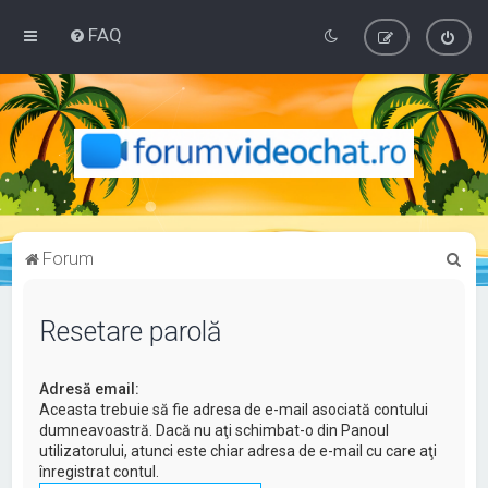
FAQ
C
Forum
ă
u
Resetare parolă
t
a
Adresă email:
r
Aceasta trebuie să fie adresa de e-mail asociată contului
dumneavoastră. Dacă nu aţi schimbat-o din Panoul
e
utilizatorului, atunci este chiar adresa de e-mail cu care aţi
înregistrat contul.