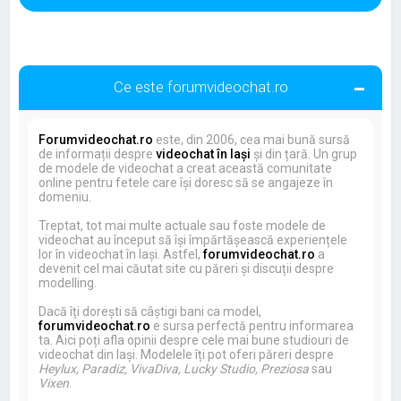
Ce este forumvideochat.ro
Forumvideochat.ro
este, din 2006, cea mai bună sursă
de informații despre
videochat în Iași
și din țară. Un grup
de modele de videochat a creat această comunitate
online pentru fetele care își doresc să se angajeze în
domeniu.
Treptat, tot mai multe actuale sau foste modele de
videochat au început să își împărtășească experiențele
lor în videochat în Iași. Astfel,
forumvideochat.ro
a
devenit cel mai căutat site cu păreri și discuții despre
modelling.
Dacă îți dorești să câștigi bani ca model,
forumvideochat.ro
e sursa perfectă pentru informarea
ta. Aici poți afla opinii despre cele mai bune studiouri de
videochat din Iași. Modelele îți pot oferi păreri despre
Heylux, Paradiz, VivaDiva, Lucky Studio, Preziosa
sau
Vixen
.