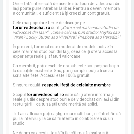
Orice fată interesată de aceste studiouri de videochat din
Iași poate pune întrebări la liber. Pentru a deveni membră
a comunității, e suficient să îți creezi un cont gratuit.
Cele mai populare teme de discuție pe
forumvideochat.ro
sunt:
„Care e cel mai serios studio de
videochat din Iași?”
,
„Cine e cel mai bun studio: Heylux sau
Vixen? Lucky Studio sau VivaDiva? Preziosa sau Paradiz?”
În prezent, forumul este moderat de modele active în
cele mai mari studiouri din Iași, ceea ce îți oferă acces la
experiențe reale și sfaturi valoroase.
Ca membră, poți deschide noi subiecte sau poți participa
la discuțiile existente. Sau, pur și simplu, poți citi ce au
scris alte fete. Accesul este 100% gratuit.
Singura regulă:
respectul față de celelalte membre
.
Scopul
forumvideochat.ro
este să îți ofere informații
reale și utile despre studiourile de videochat din Iași și din
restul țării – ca tu să știi unde merită să aplici.
Tot aici afli cum poți câștiga mai mulți bani, ce întrebări să
pui la interviu și la ce să fii atentă în colaborarea cu un
studio.
Ne dorim ca acest site să îți fie cât mai folositor și îți