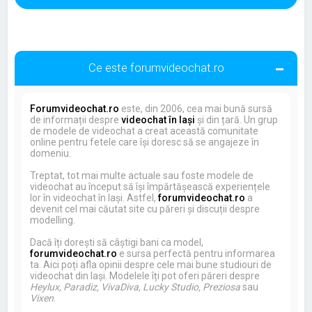
Ce este forumvideochat.ro
Forumvideochat.ro
este, din 2006, cea mai bună sursă
de informații despre
videochat în Iași
și din țară. Un grup
de modele de videochat a creat această comunitate
online pentru fetele care își doresc să se angajeze în
domeniu.
Treptat, tot mai multe actuale sau foste modele de
videochat au început să își împărtășească experiențele
lor în videochat în Iași. Astfel,
forumvideochat.ro
a
devenit cel mai căutat site cu păreri și discuții despre
modelling.
Dacă îți dorești să câștigi bani ca model,
forumvideochat.ro
e sursa perfectă pentru informarea
ta. Aici poți afla opinii despre cele mai bune studiouri de
videochat din Iași. Modelele îți pot oferi păreri despre
Heylux, Paradiz, VivaDiva, Lucky Studio, Preziosa
sau
Vixen
.