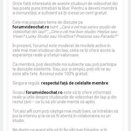
Orice fată interesată de aceste studiouri de videochat din
Iași poate pune întrebări la liber. Pentru a deveni membră
a comunității, e suficient să îți creezi un cont gratuit.
Cele mai populare teme de discuție pe
forumvideochat.ro
sunt:
„Care e cel mai serios studio de
videochat din Iași?”
,
„Cine e cel mai bun studio: Heylux sau
Vixen? Lucky Studio sau VivaDiva? Preziosa sau Paradiz?”
În prezent, forumul este moderat de modele active în
cele mai mari studiouri din Iași, ceea ce îți oferă acces la
experiențe reale și sfaturi valoroase.
Ca membră, poți deschide noi subiecte sau poți participa
la discuțiile existente. Sau, pur și simplu, poți citi ce au
scris alte fete. Accesul este 100% gratuit.
Singura regulă:
respectul față de celelalte membre
.
Scopul
forumvideochat.ro
este să îți ofere informații
reale și utile despre studiourile de videochat din Iași și din
restul țării – ca tu să știi unde merită să aplici.
Tot aici afli cum poți câștiga mai mulți bani, ce întrebări să
pui la interviu și la ce să fii atentă în colaborarea cu un
studio.
Ne dorim ca acest site să îți fie cât mai folositor și îți