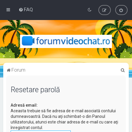
FAQ
C
Forum
ă
u
Resetare parolă
t
a
Adresă email:
r
Aceasta trebuie să fie adresa de e-mail asociată contului
dumneavoastră. Dacă nu aţi schimbat-o din Panoul
e
utilizatorului, atunci este chiar adresa de e-mail cu care aţi
înregistrat contul.