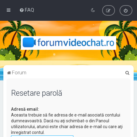
FAQ
C
Forum
ă
u
Resetare parolă
t
a
Adresă email:
r
Aceasta trebuie să fie adresa de e-mail asociată contului
dumneavoastră. Dacă nu aţi schimbat-o din Panoul
e
utilizatorului, atunci este chiar adresa de e-mail cu care aţi
înregistrat contul.