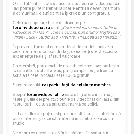
Orice fată interesată de aceste studiouri de videochat din
Iași poate pune întrebări la liber. Pentru a deveni membră
a comunității, e suficient să îți creezi un cont gratuit.
Cele mai populare teme de discuție pe
forumvideochat.ro
sunt:
„Care e cel mai serios studio de
videochat din Iași?”
,
„Cine e cel mai bun studio: Heylux sau
Vixen? Lucky Studio sau VivaDiva? Preziosa sau Paradiz?”
În prezent, forumul este moderat de modele active în
cele mai mari studiouri din Iași, ceea ce îți oferă acces la
experiențe reale și sfaturi valoroase.
Ca membră, poți deschide noi subiecte sau poți participa
la discuțiile existente. Sau, pur și simplu, poți citi ce au
scris alte fete. Accesul este 100% gratuit.
Singura regulă:
respectul față de celelalte membre
.
Scopul
forumvideochat.ro
este să îți ofere informații
reale și utile despre studiourile de videochat din Iași și din
restul țării – ca tu să știi unde merită să aplici.
Tot aici afli cum poți câștiga mai mulți bani, ce întrebări să
pui la interviu și la ce să fii atentă în colaborarea cu un
studio.
Ne dorim ca acest site să îți fie cât mai folositor și îți