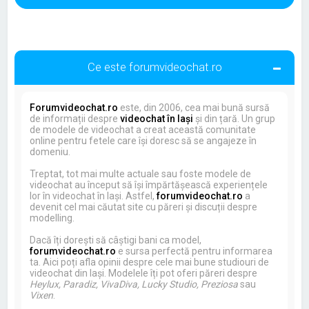
Ce este forumvideochat.ro
Forumvideochat.ro
este, din 2006, cea mai bună sursă
de informații despre
videochat în Iași
și din țară. Un grup
de modele de videochat a creat această comunitate
online pentru fetele care își doresc să se angajeze în
domeniu.
Treptat, tot mai multe actuale sau foste modele de
videochat au început să își împărtășească experiențele
lor în videochat în Iași. Astfel,
forumvideochat.ro
a
devenit cel mai căutat site cu păreri și discuții despre
modelling.
Dacă îți dorești să câștigi bani ca model,
forumvideochat.ro
e sursa perfectă pentru informarea
ta. Aici poți afla opinii despre cele mai bune studiouri de
videochat din Iași. Modelele îți pot oferi păreri despre
Heylux, Paradiz, VivaDiva, Lucky Studio, Preziosa
sau
Vixen
.