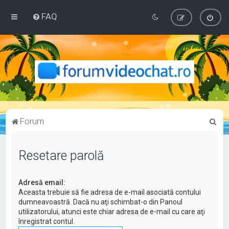
FAQ
C
Forum
ă
u
Resetare parolă
t
a
Adresă email:
r
Aceasta trebuie să fie adresa de e-mail asociată contului
dumneavoastră. Dacă nu aţi schimbat-o din Panoul
e
utilizatorului, atunci este chiar adresa de e-mail cu care aţi
înregistrat contul.