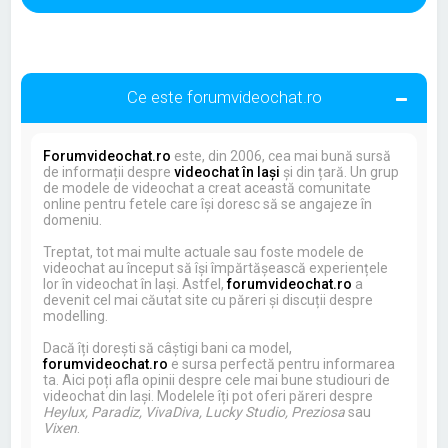
Ce este forumvideochat.ro
Forumvideochat.ro
este, din 2006, cea mai bună sursă
de informații despre
videochat în Iași
și din țară. Un grup
de modele de videochat a creat această comunitate
online pentru fetele care își doresc să se angajeze în
domeniu.
Treptat, tot mai multe actuale sau foste modele de
videochat au început să își împărtășească experiențele
lor în videochat în Iași. Astfel,
forumvideochat.ro
a
devenit cel mai căutat site cu păreri și discuții despre
modelling.
Dacă îți dorești să câștigi bani ca model,
forumvideochat.ro
e sursa perfectă pentru informarea
ta. Aici poți afla opinii despre cele mai bune studiouri de
videochat din Iași. Modelele îți pot oferi păreri despre
Heylux, Paradiz, VivaDiva, Lucky Studio, Preziosa
sau
Vixen
.