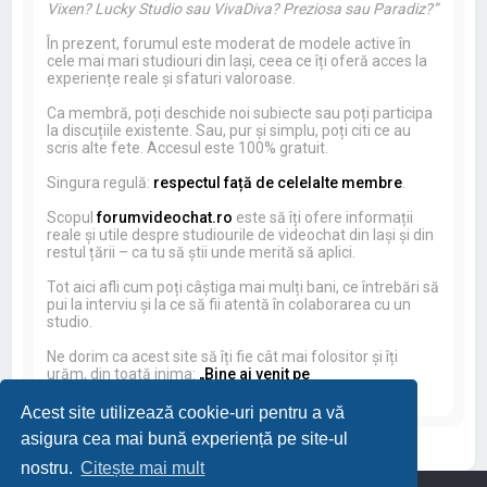
Vixen? Lucky Studio sau VivaDiva? Preziosa sau Paradiz?”
În prezent, forumul este moderat de modele active în
cele mai mari studiouri din Iași, ceea ce îți oferă acces la
experiențe reale și sfaturi valoroase.
Ca membră, poți deschide noi subiecte sau poți participa
la discuțiile existente. Sau, pur și simplu, poți citi ce au
scris alte fete. Accesul este 100% gratuit.
Singura regulă:
respectul față de celelalte membre
.
Scopul
forumvideochat.ro
este să îți ofere informații
reale și utile despre studiourile de videochat din Iași și din
restul țării – ca tu să știi unde merită să aplici.
Tot aici afli cum poți câștiga mai mulți bani, ce întrebări să
pui la interviu și la ce să fii atentă în colaborarea cu un
studio.
Ne dorim ca acest site să îți fie cât mai folositor și îți
urăm, din toată inima:
„Bine ai venit pe
forumvideochat.ro!”
Acest site utilizează cookie-uri pentru a vă
asigura cea mai bună experiență pe site-ul
nostru.
Citește mai mult