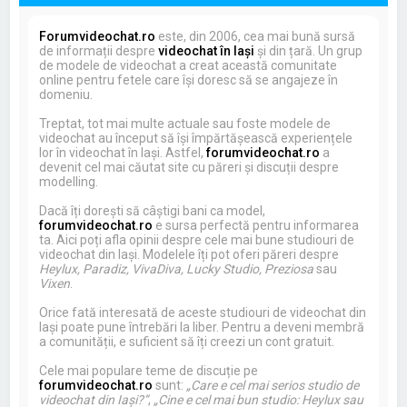
Forumvideochat.ro
este, din 2006, cea mai bună sursă
de informații despre
videochat în Iași
și din țară. Un grup
de modele de videochat a creat această comunitate
online pentru fetele care își doresc să se angajeze în
domeniu.
Treptat, tot mai multe actuale sau foste modele de
videochat au început să își împărtășească experiențele
lor în videochat în Iași. Astfel,
forumvideochat.ro
a
devenit cel mai căutat site cu păreri și discuții despre
modelling.
Dacă îți dorești să câștigi bani ca model,
forumvideochat.ro
e sursa perfectă pentru informarea
ta. Aici poți afla opinii despre cele mai bune studiouri de
videochat din Iași. Modelele îți pot oferi păreri despre
Heylux, Paradiz, VivaDiva, Lucky Studio, Preziosa
sau
Vixen
.
Orice fată interesată de aceste studiouri de videochat din
Iași poate pune întrebări la liber. Pentru a deveni membră
a comunității, e suficient să îți creezi un cont gratuit.
Cele mai populare teme de discuție pe
forumvideochat.ro
sunt:
„Care e cel mai serios studio de
videochat din Iași?”
,
„Cine e cel mai bun studio: Heylux sau