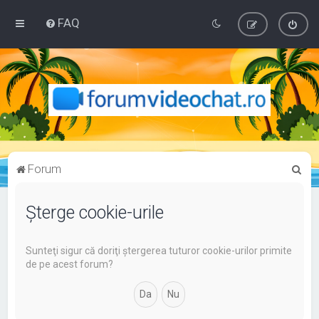
FAQ
C
Forum
ă
u
Şterge cookie-urile
t
a
Sunteţi sigur că doriţi ştergerea tuturor cookie-urilor primite
de pe acest forum?
r
e