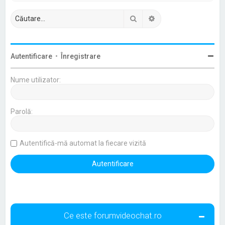
Căutare
Căutare avansată
Autentificare
•
Înregistrare
Nume utilizator:
Parolă:
Autentifică-mă automat la fiecare vizită
Ce este forumvideochat.ro