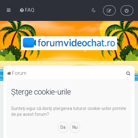
FAQ
C
Forum
ă
u
Şterge cookie-urile
t
a
Sunteţi sigur că doriţi ştergerea tuturor cookie-urilor primite
de pe acest forum?
r
e