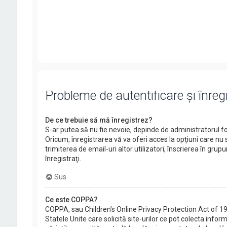
Probleme de autentificare şi înreg
De ce trebuie să mă înregistrez?
S-ar putea să nu fie nevoie, depinde de administratorul fo
Oricum, înregistrarea vă va oferi acces la opţiuni care nu s
trimiterea de email-uri altor utilizatori, înscrierea în 
înregistraţi.
Sus
Ce este COPPA?
COPPA, sau Children’s Online Privacy Protection Act of 199
Statele Unite care solicită site-urilor ce pot colecta infor