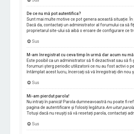
Sus
De ce nu mă pot autentifica?
Sunt mai multe motive ce pot genera această situație. În pr
Dacă da, contactaţi un administrator al forumului ca să fiţ
proprietarul site-ului să aibă o eroare de configurare ce t
Sus
M-am înregistrat cu ceva timp în urmă dar acum nu mă 
Este posibil ca un administrator să fi dezactivat sau să 
forumuri şterg periodic utilizatorii ce nu au fost activi 
întâmplat acest lucru, încercaţi să vă înregistraţi din nou şi
Sus
Mi-am pierdut parola!
Nu intraţi în panică! Parola dumneavoastră nu poate fi refă
pagina de autentificare şi folosiţi legătura
Am uitat parol
Totuși dacă nu reușiți să vă resetați parola, contactați ad
Sus