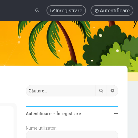
Înregistrare
Autentificare
Căutare
Căutare av
Autentificare
•
Înregistrare
Nume utilizator: