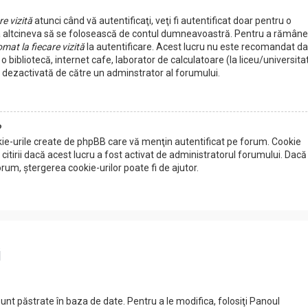
e vizită
atunci când vă autentificaţi, veţi fi autentificat doar pentru o
a altcineva să se folosească de contul dumneavoastră. Pentru a rămâne
mat la fiecare vizită
la autentificare. Acest lucru nu este recomandat d
 o bibliotecă, internet cafe, laborator de calculatoare (la liceu/universita
 dezactivată de către un adminstrator al forumului.
?
kie-urile create de phpBB care vă menţin autentificat pe forum. Cookie
tirii dacă acest lucru a fost activat de administratorul forumului. Dacă
m, ştergerea cookie-urilor poate fi de ajutor.
i
nt păstrate în baza de date. Pentru a le modifica, folosiţi Panoul