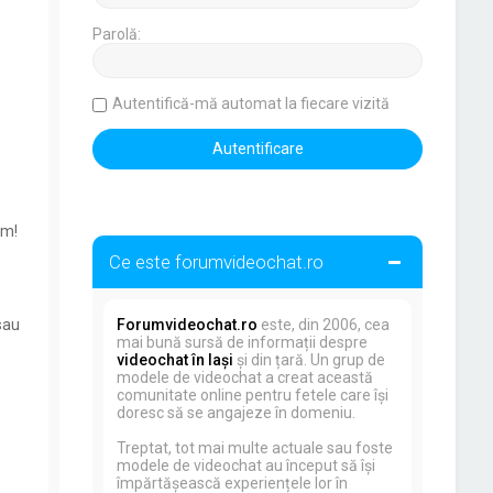
Parolă:
Autentifică-mă automat la fiecare vizită
um!
Ce este forumvideochat.ro
sau
Forumvideochat.ro
este, din 2006, cea
mai bună sursă de informații despre
videochat în Iași
și din țară. Un grup de
modele de videochat a creat această
comunitate online pentru fetele care își
doresc să se angajeze în domeniu.
Treptat, tot mai multe actuale sau foste
modele de videochat au început să își
împărtășească experiențele lor în