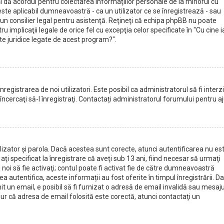
îşi dă acordul pentru colectarea informaţiilor personale de la minorul cu
este aplicabil dumneavoastră - ca un utilizator ce se înregistrează - sau
ţi un consilier legal pentru asistenţă. Reţineţi că echipa phpBB nu poate
ru implicaţii legale de orice fel cu excepţia celor specificate în "Cu cine i
e juridice legate de acest program?".
registrarea de noi utilizatori. Este posibil ca administratorul să fi interz
încercaţi să-l înregistraţi. Contactați administratorul forumului pentru aj
tilizator şi parola. Dacă acestea sunt corecte, atunci autentificarea nu es
i specificat la înregistrare că aveţi sub 13 ani, fiind necesar să urmaţi
ii noi să fie activaţi; contul poate fi activat fie de către dumneavoastră
a autentifica, aceste informații au fost oferite în timpul înregistrării. D
mit un email, e posibil să fi furnizat o adresă de email invalidă sau mesaju
gur că adresa de email folosită este corectă, atunci contactaţi un