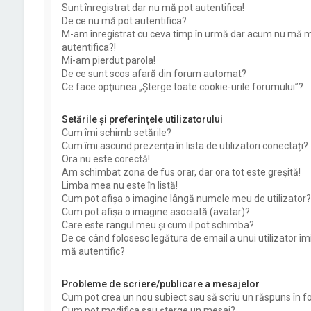
Sunt înregistrat dar nu mă pot autentifica!
De ce nu mă pot autentifica?
M-am înregistrat cu ceva timp în urmă dar acum nu mă m
autentifica?!
Mi-am pierdut parola!
De ce sunt scos afară din forum automat?
Ce face opţiunea „Şterge toate cookie-urile forumului”?
Setările şi preferinţele utilizatorului
Cum îmi schimb setările?
Cum îmi ascund prezența în lista de utilizatori conectați?
Ora nu este corectă!
Am schimbat zona de fus orar, dar ora tot este greşită!
Limba mea nu este în listă!
Cum pot afişa o imagine lângă numele meu de utilizator?
Cum pot afișa o imagine asociată (avatar)?
Care este rangul meu şi cum il pot schimba?
De ce când folosesc legătura de email a unui utilizator îm
mă autentific?
Probleme de scriere/publicare a mesajelor
Cum pot crea un nou subiect sau să scriu un răspuns în 
Cum pot modifica sau şterge un mesaj?