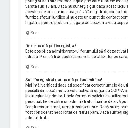
părinţilor sau altă metodă legală prin care tutorele legal 
vârsta sub 13 ani. Dacă nu sunteţi sigur dacă acest lucru 
acestui site pe care încercaţi să vă înregistraţi, contacta
furniza sfaturi juridice şi nu este un punct de contact pent
legatura pentru probleme legate de abuzuri si/sau aspect
Sus
De ce nu mă pot înregistra?
Este posibil ca administratorul forumului să fi dezactivat în
adresa IP ori să fi dezactivat numele de utilizator pe care 
Sus
Sunt înregistrat dar nu mă pot autentifica!
Mai întâi verificaţi dacă aţi specificat corect numele de u
posibilă din două motive.Este activată opţiunea COPPA şi aţ
instrucţiunile primite. Unele forumuri solicită ca utilizator
personal, fie de către un administrator înainte de a vă pute
fost trimis un email, urmați instrucțiunile. Dacă nu ați pri
fost considerat nesolicitat de filtru spam. Daca sunteţi si
administrator.