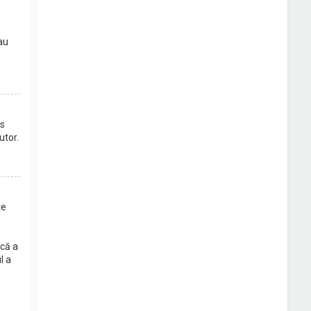
au
is
utor.
te
acă a
l a