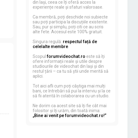
din Iași, ceea ce îți oferă acces la
experiențe reale și sfaturi valoroase.
Ca membră, poți deschide noi subiecte
sau poți participa la discuțiile existente.
Sau, pur și simplu, poți citi ce au scris
alte fete. Accesul este 100% gratuit.
Singura regulă:
respectul față de
celelalte membre
.
Scopul
forumvideochat.ro
este să îți
ofere informații reale și utile despre
studiourile de videochat din Iași și din
restul țării – ca tu să știi unde merită să
aplici.
Tot aici afli cum poți câștiga mai mulți
bani, ce întrebări să pui la interviu și la ce
să fii atentă în colaborarea cu un studio.
Ne dorim ca acest site să îți fie cât mai
folositor și îți urăm, din toată inima:
„Bine ai venit pe forumvideochat.ro!”