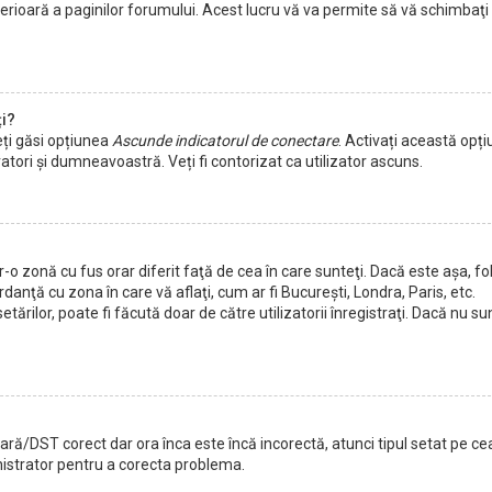
superioară a paginilor forumului. Acest lucru vă va permite să vă schimbaţi
ți?
eți găsi opțiunea
Ascunde indicatorul de conectare
. Activați această opț
tori și dumneavoastră. Veți fi contorizat ca utilizator ascuns.
 zonă cu fus orar diferit faţă de cea în care sunteţi. Dacă este aşa, fol
danţă cu zona în care vă aflaţi, cum ar fi Bucureşti, Londra, Paris, etc.
ărilor, poate fi făcută doar de către utilizatorii înregistraţi. Dacă nu su
vară/DST corect dar ora înca este încă incorectă, atunci tipul setat pe ce
nistrator pentru a corecta problema.