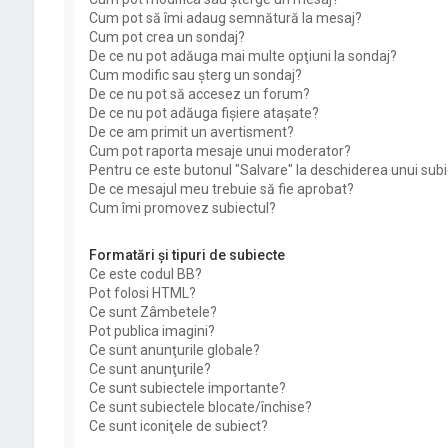
Cum pot să îmi adaug semnătură la mesaj?
Cum pot crea un sondaj?
De ce nu pot adăuga mai multe opţiuni la sondaj?
Cum modific sau şterg un sondaj?
De ce nu pot să accesez un forum?
De ce nu pot adăuga fişiere ataşate?
De ce am primit un avertisment?
Cum pot raporta mesaje unui moderator?
Pentru ce este butonul "Salvare" la deschiderea unui sub
De ce mesajul meu trebuie să fie aprobat?
Cum îmi promovez subiectul?
Formatări şi tipuri de subiecte
Ce este codul BB?
Pot folosi HTML?
Ce sunt Zâmbetele?
Pot publica imagini?
Ce sunt anunţurile globale?
Ce sunt anunţurile?
Ce sunt subiectele importante?
Ce sunt subiectele blocate/închise?
Ce sunt iconiţele de subiect?