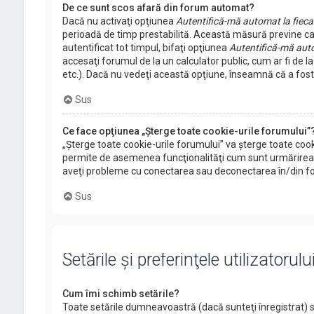
De ce sunt scos afară din forum automat?
Dacă nu activaţi opţiunea
Autentifică-mă automat la fiecar
perioadă de timp prestabilită. Această măsură previne c
autentificat tot timpul, bifaţi opţiunea
Autentifică-mă auto
accesaţi forumul de la un calculator public, cum ar fi de la
etc.). Dacă nu vedeţi această opţiune, înseamnă că a fost
Sus
Ce face opţiunea „Şterge toate cookie-urile forumului”
„Şterge toate cookie-urile forumului” va şterge toate coo
permite de asemenea funcţionalităţi cum sunt urmărirea ci
aveţi probleme cu conectarea sau deconectarea în/din foru
Sus
Setările şi preferinţele utilizatorulu
Cum îmi schimb setările?
Toate setările dumneavoastră (dacă sunteţi înregistrat) su