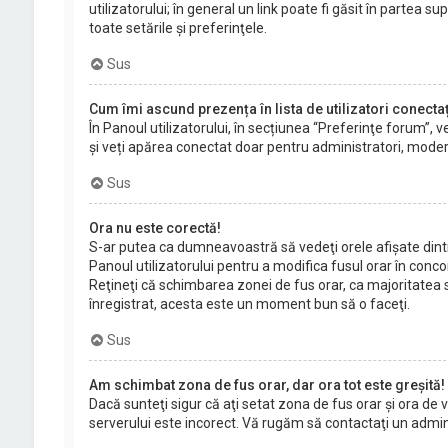
utilizatorului; în general un link poate fi găsit în partea 
toate setările şi preferinţele.
Sus
Cum îmi ascund prezența în lista de utilizatori conecta
În Panoul utilizatorului, în secțiunea “Preferinţe forum”, v
și veți apărea conectat doar pentru administratori, modera
Sus
Ora nu este corectă!
S-ar putea ca dumneavoastră să vedeţi orele afişate dintr-o
Panoul utilizatorului pentru a modifica fusul orar în concor
Reţineţi că schimbarea zonei de fus orar, ca majoritatea set
înregistrat, acesta este un moment bun să o faceţi.
Sus
Am schimbat zona de fus orar, dar ora tot este greşită!
Dacă sunteţi sigur că aţi setat zona de fus orar şi ora de 
serverului este incorect. Vă rugăm să contactaţi un admi