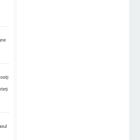
iune
osiţi
nteţi
asul