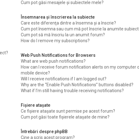
Cum pot găsi mesajele şi subiectele mele?
Însemnarea şi înscrierea la subiecte
Care este diferenţa dintre a însemna şi a înscrie?
Cum pot însemna sau cum mă pot înscrie la anumite subiec
Cum pot să mă înscriu la un anumit forum?
How do I remove my subscriptions?
iect?
Web Push Notifications for Browsers
What are web push notifications?
How can I receive forum notification alerts on my computer 
mobile device?
Will I receive notifications if I am logged out?
Why are the “Enable Push Notifications” buttons disabled?
What if I’m still having trouble receiving notifications?
Fişiere ataşate
Ce fişiere ataşate sunt permise pe acest forum?
Cum pot găsi toate fişierele ataşate de mine?
Întrebări despre phpBB
Cine a scris acest program?