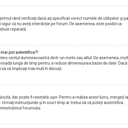
imul rând verificaţi dacă aţi specificat corect numele de utilizator şi pa
i sigur că nu aveţi interdicţie pe forum. De asemenea, este posibil ca
rebuie reparată.
mai pot autentifica?!
fi şters contul dumneavoastră dintr-un motiv sau altul. De asemenea, mul
o perioadă lungă de timp pentru a reduce dimensiunea bazei de date. Dacă
 să vă implicaţi mai mult în discuţii.
cută, dar poate fi resetată uşor. Pentru a realiza acest lucru, mergeţi l
a
. Urmaţi instrucţiunile şi în scurt timp ar trebui să vă puteţi autentifica..
ministratorul forumului.