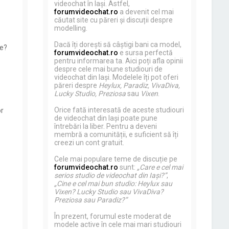
videochat în Iași. Astfel,
forumvideochat.ro
a devenit cel mai
căutat site cu păreri și discuții despre
modelling.
Dacă îți dorești să câștigi bani ca model,
te?
forumvideochat.ro
e sursa perfectă
pentru informarea ta. Aici poți afla opinii
despre cele mai bune studiouri de
videochat din Iași. Modelele îți pot oferi
păreri despre
Heylux, Paradiz, VivaDiva,
Lucky Studio, Preziosa
sau
Vixen
.
Orice fată interesată de aceste studiouri
or
de videochat din Iași poate pune
întrebări la liber. Pentru a deveni
membră a comunității, e suficient să îți
creezi un cont gratuit.
Cele mai populare teme de discuție pe
forumvideochat.ro
sunt:
„Care e cel mai
serios studio de videochat din Iași?”
,
„Cine e cel mai bun studio: Heylux sau
Vixen? Lucky Studio sau VivaDiva?
Preziosa sau Paradiz?”
În prezent, forumul este moderat de
modele active în cele mai mari studiouri