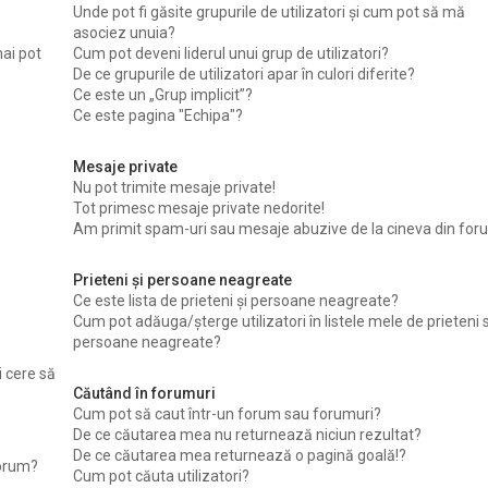
Unde pot fi găsite grupurile de utilizatori şi cum pot să mă
asociez unuia?
ai pot
Cum pot deveni liderul unui grup de utilizatori?
De ce grupurile de utilizatori apar în culori diferite?
Ce este un „Grup implicit”?
Ce este pagina "Echipa"?
Mesaje private
Nu pot trimite mesaje private!
Tot primesc mesaje private nedorite!
Am primit spam-uri sau mesaje abuzive de la cineva din for
Prieteni şi persoane neagreate
Ce este lista de prieteni şi persoane neagreate?
Cum pot adăuga/şterge utilizatori în listele mele de prieteni 
persoane neagreate?
i cere să
Căutând în forumuri
Cum pot să caut într-un forum sau forumuri?
De ce căutarea mea nu returnează niciun rezultat?
De ce căutarea mea returnează o pagină goală!?
forum?
Cum pot căuta utilizatori?