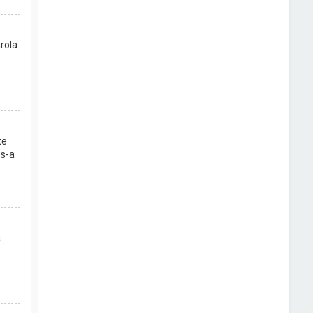
rola.
te
 s-a
a