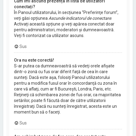
Cum îmi ascund prezența în lista de utilizatori
conectați?
În Panoul utilizatorului, în secțiunea “Preferinţe forum”,
veți găsi opțiunea
Ascunde indicatorul de conectare
.
Activați această opțiune și veți apărea conectat doar
pentru administratori, moderatori și dumneavoastră.
Veți fi contorizat ca utilizator ascuns.
Sus
Ora nu este corectă!
S-ar putea ca dumneavoastră să vedeţi orele afişate
dintr-o zonă cu fus orar diferit faţă de cea în care
sunteţi. Dacă este aşa, folosiţi Panoul utilizatorului
pentru a modifica fusul orar în concordanţă cu zona în
care vă aflaţi, cum ar fi Bucureşti, Londra, Paris, etc.
Reţineţi că schimbarea zonei de fus orar, ca majoritatea
setărilor, poate fi făcută doar de către utilizatorii
înregistraţi. Dacă nu sunteţi înregistrat, acesta este un
moment bun să o faceţi.
Sus