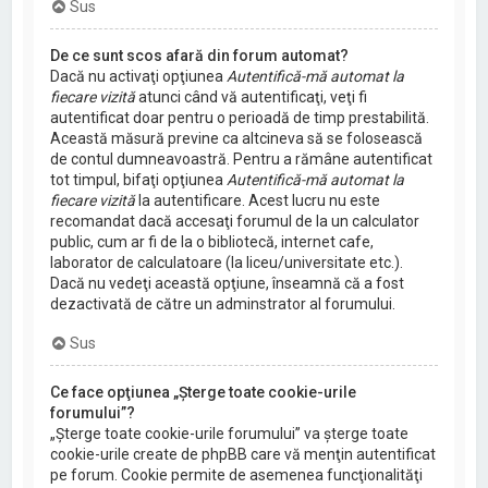
Sus
De ce sunt scos afară din forum automat?
Dacă nu activaţi opţiunea
Autentifică-mă automat la
fiecare vizită
atunci când vă autentificaţi, veţi fi
autentificat doar pentru o perioadă de timp prestabilită.
Această măsură previne ca altcineva să se folosească
de contul dumneavoastră. Pentru a rămâne autentificat
tot timpul, bifaţi opţiunea
Autentifică-mă automat la
fiecare vizită
la autentificare. Acest lucru nu este
recomandat dacă accesaţi forumul de la un calculator
public, cum ar fi de la o bibliotecă, internet cafe,
laborator de calculatoare (la liceu/universitate etc.).
Dacă nu vedeţi această opţiune, înseamnă că a fost
dezactivată de către un adminstrator al forumului.
Sus
Ce face opţiunea „Şterge toate cookie-urile
forumului”?
„Şterge toate cookie-urile forumului” va şterge toate
cookie-urile create de phpBB care vă menţin autentificat
pe forum. Cookie permite de asemenea funcţionalităţi