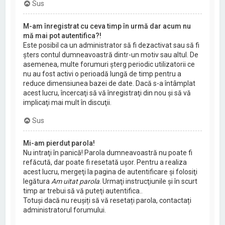
Sus
M-am înregistrat cu ceva timp în urmă dar acum nu
mă mai pot autentifica?!
Este posibil ca un administrator să fi dezactivat sau să fi
şters contul dumneavoastră dintr-un motiv sau altul. De
asemenea, multe forumuri şterg periodic utilizatorii ce
nu au fost activi o perioadă lungă de timp pentru a
reduce dimensiunea bazei de date. Dacă s-a întâmplat
acest lucru, încercaţi să vă înregistraţi din nou şi să vă
implicaţi mai mult în discuţii.
Sus
Mi-am pierdut parola!
Nu intraţi în panică! Parola dumneavoastră nu poate fi
refăcută, dar poate fi resetată uşor. Pentru a realiza
acest lucru, mergeţi la pagina de autentificare şi folosiţi
legătura
Am uitat parola
. Urmaţi instrucţiunile şi în scurt
timp ar trebui să vă puteţi autentifica..
Totuși dacă nu reușiți să vă resetați parola, contactați
administratorul forumului.