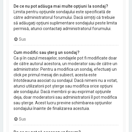
De ce nu pot adăuga mai multe opţiuni la sondaj?
Limita pentru opţiunile sondajului este specificată de
către administratorul forumului. Dacă simțiţi că trebuie
să adăugaţi opţiuni suplimentare sondajului peste limita
permisă, atunci contactaţi administratorul forumului.
Sus
Cum modific sau şterg un sondaj?
Ca şi în cazul mesajelor, sondajele pot fi modificate doar
de către autorul acestora, un moderator sau de către un
administrator. Pentru a modifica un sondaj, efectuaţi un
click pe primul mesaj din subiect; acesta este
întotdeauna asociat cu sondajul. Dacă nimeni nu a votat,
atunci utilizatorii pot şterge sau modifica orice opţiuni
ale sondajului. Dacă membrii şi-au exprimat opţiunile
deja, doar moderatorii sau administratorii îl pot modifica
sau şterge. Acest lucru previne schimbarea opţiunilor
sondajului înainte de finalizarea acestuia.
Sus