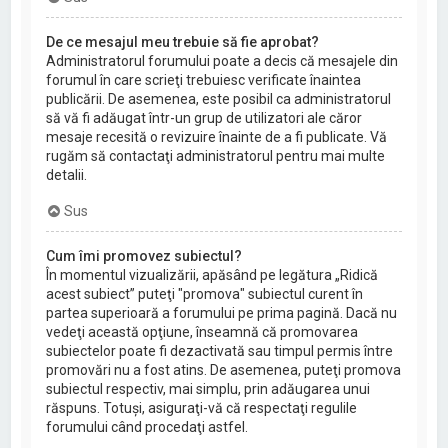
De ce mesajul meu trebuie să fie aprobat?
Administratorul forumului poate a decis că mesajele din
forumul în care scrieţi trebuiesc verificate înaintea
publicării. De asemenea, este posibil ca administratorul
să vă fi adăugat într-un grup de utilizatori ale căror
mesaje recesită o revizuire înainte de a fi publicate. Vă
rugăm să contactaţi administratorul pentru mai multe
detalii.
Sus
Cum îmi promovez subiectul?
În momentul vizualizării, apăsând pe legătura „Ridică
acest subiect” puteţi "promova" subiectul curent în
partea superioară a forumului pe prima pagină. Dacă nu
vedeţi această opţiune, înseamnă că promovarea
subiectelor poate fi dezactivată sau timpul permis între
promovări nu a fost atins. De asemenea, puteţi promova
subiectul respectiv, mai simplu, prin adăugarea unui
răspuns. Totuşi, asiguraţi-vă că respectaţi regulile
forumului când procedaţi astfel.