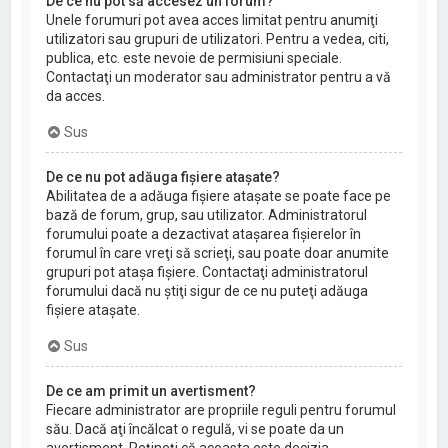
De ce nu pot să accesez un forum?
Unele forumuri pot avea acces limitat pentru anumiţi
utilizatori sau grupuri de utilizatori. Pentru a vedea, citi,
publica, etc. este nevoie de permisiuni speciale.
Contactaţi un moderator sau administrator pentru a vă
da acces.
Sus
De ce nu pot adăuga fişiere ataşate?
Abilitatea de a adăuga fişiere ataşate se poate face pe
bază de forum, grup, sau utilizator. Administratorul
forumului poate a dezactivat ataşarea fişierelor în
forumul în care vreţi să scrieţi, sau poate doar anumite
grupuri pot ataşa fişiere. Contactaţi administratorul
forumului dacă nu ştiţi sigur de ce nu puteţi adăuga
fişiere ataşate.
Sus
De ce am primit un avertisment?
Fiecare administrator are propriile reguli pentru forumul
său. Dacă aţi încălcat o regulă, vi se poate da un