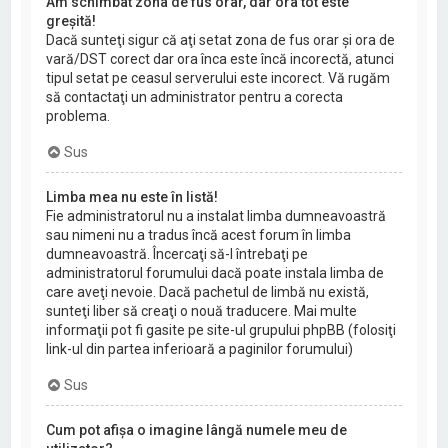
Am schimbat zona de fus orar, dar ora tot este
greşită!
Dacă sunteţi sigur că aţi setat zona de fus orar şi ora de
vară/DST corect dar ora înca este încă incorectă, atunci
tipul setat pe ceasul serverului este incorect. Vă rugăm
să contactaţi un administrator pentru a corecta
problema.
Sus
Limba mea nu este în listă!
Fie administratorul nu a instalat limba dumneavoastră
sau nimeni nu a tradus încă acest forum în limba
dumneavoastră. Încercaţi să-l întrebaţi pe
administratorul forumului dacă poate instala limba de
care aveţi nevoie. Dacă pachetul de limbă nu există,
sunteţi liber să creaţi o nouă traducere. Mai multe
informaţii pot fi gasite pe site-ul grupului phpBB (folosiţi
link-ul din partea inferioară a paginilor forumului)
Sus
Cum pot afişa o imagine lângă numele meu de