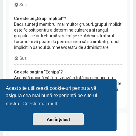
Sus
Ce este un „Grup implicit”?
Dacă sunteţi membrul mai multor grupuri, grupul implicit
este folosit pentru a determina culoarea şi rangul
grupului ce ar trebui să vi se afişeze. Administratorul
forumului vă poate da permisiunea să schimbaţi grupul
implicit în panoul dumneavoastră de administrare.
Sus
Ce este pagina "Echipa"?
Această pagină vă furnizează o listă cu conducerea
forumului, incluzând administratorii şi moderatorii şi alte
Acest site utilizează cookie-uri pentru a vă
detalii ca de exemplu forumurile pe care le moderează.
asigura cea mai bună experiență pe site-ul
Sus
nostru.
Citește mai mult
Am înțeles!
Mesaje private