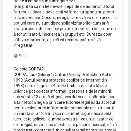
De ce trebuie să mă înregistrez?
S-ar putea să nu fie nevoie, depinde de administratorul
forumului dacă e nevoie să vă înregistraţi sau nu pentru
a scrie mesaje. Oricum, înregistrarea vă va oferi acces la
opţiuni care nu sunt disponibile vizitatorilor cum ar fi
imagini asociate, mesaje private, trimiterea de email-uri
altor utilizatori, înscrierea în grupuri etc. Durează doar
câteva momente, aşa că vă recomandăm să vă
înregistraţi.
Sus
Ce este COPPA?
COPPA, sau Children’s Online Privacy Protection Act of
1998 (Actul pentru protecţia copiilor pe internet din
1998) este o lege din Statele Unite care solicită site-
urilor ce pot colecta informaţii personale de la minorii
sub vârsta 13 ani să obţină acordul scris al părinţilor sau
altă metodă legală prin care tutorele legal îşi dă acordul
pentru colectarea informaţiilor personale de la minorul
cu vârsta sub 13 ani. Dacă nu sunteţi sigur dacă acest
lucru este aplicabil dumneavoastră - ca un utilizator ce
se înregistrează - sau acestui site pe care încercaţi să vă
înregistraţi, contactaţi un consilier legal pentru asistenţă.