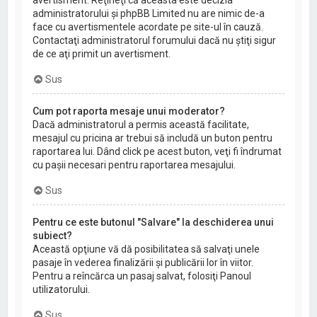
avertisment. Reţineţi că aceasta este decizia
administratorului şi phpBB Limited nu are nimic de-a
face cu avertismentele acordate pe site-ul în cauză.
Contactaţi administratorul forumului dacă nu ştiţi sigur
de ce aţi primit un avertisment.
Sus
Cum pot raporta mesaje unui moderator?
Dacă administratorul a permis această facilitate,
mesajul cu pricina ar trebui să includă un buton pentru
raportarea lui. Dând click pe acest buton, veţi fi îndrumat
cu paşii necesari pentru raportarea mesajului.
Sus
Pentru ce este butonul "Salvare" la deschiderea unui
subiect?
Această opţiune vă dă posibilitatea să salvaţi unele
pasaje în vederea finalizării şi publicării lor în viitor.
Pentru a reîncărca un pasaj salvat, folosiţi Panoul
utilizatorului.
Sus