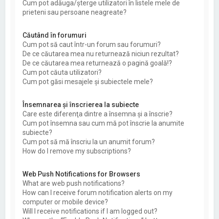
Cum pot adăuga/şterge utilizatori în listele mele de
prieteni sau persoane neagreate?
Căutând în forumuri
Cum pot să caut într-un forum sau forumuri?
De ce căutarea mea nu returnează niciun rezultat?
De ce căutarea mea returnează o pagină goală!?
Cum pot căuta utilizatori?
Cum pot găsi mesajele şi subiectele mele?
Însemnarea şi înscrierea la subiecte
Care este diferenţa dintre a însemna şi a înscrie?
Cum pot însemna sau cum mă pot înscrie la anumite
subiecte?
Cum pot să mă înscriu la un anumit forum?
How do I remove my subscriptions?
Web Push Notifications for Browsers
What are web push notifications?
How can I receive forum notification alerts on my
computer or mobile device?
Will I receive notifications if I am logged out?