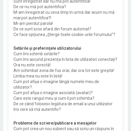
Sunt înregistrat dar nu mă pot autentifica!
De ce nu mă pot autentifica?
M-am înregistrat cu ceva timp în urmă dar acum nu mă
mai pot autentifica?!
Mi-am pierdut parola!
De ce sunt scos afară din forum automat?
Ce face opţiunea „Şterge toate cookie-urile forumului”?
Setările şi preferinţele utilizatorului
Cum îmi schimb setările?
Cum îmi ascund prezența în lista de utilizatori conectați?
Ora nu este corectă!
Am schimbat zona de fus orar, dar ora tot este greşită!
Limba mea nu este în listă!
Cum pot afişa o imagine lângă numele meu de
utilizator?
Cum pot afișa o imagine asociată (avatar)?
Care este rangul meu şi cum il pot schimba?
De ce când folosesc legătura de email a unui utilizator
îmi cere să mă autentific?
Probleme de scriere/publicare a mesajelor
Cum pot crea un nou subiect sau să scriu un răspuns în