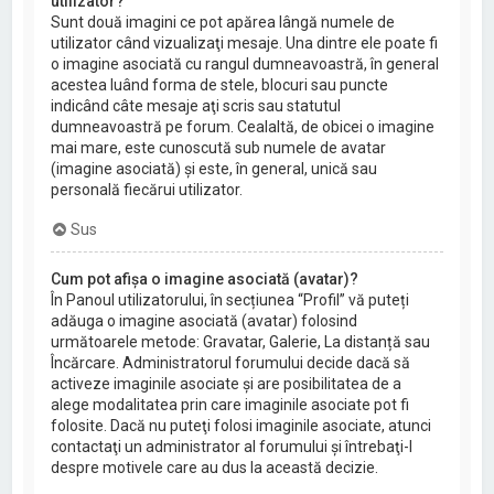
utilizator?
Sunt două imagini ce pot apărea lângă numele de
utilizator când vizualizaţi mesaje. Una dintre ele poate fi
o imagine asociată cu rangul dumneavoastră, în general
acestea luând forma de stele, blocuri sau puncte
indicând câte mesaje aţi scris sau statutul
dumneavoastră pe forum. Cealaltă, de obicei o imagine
mai mare, este cunoscută sub numele de avatar
(imagine asociată) şi este, în general, unică sau
personală fiecărui utilizator.
Sus
Cum pot afișa o imagine asociată (avatar)?
În Panoul utilizatorului, în secțiunea “Profil” vă puteți
adăuga o imagine asociată (avatar) folosind
următoarele metode: Gravatar, Galerie, La distanță sau
Încărcare. Administratorul forumului decide dacă să
activeze imaginile asociate şi are posibilitatea de a
alege modalitatea prin care imaginile asociate pot fi
folosite. Dacă nu puteţi folosi imaginile asociate, atunci
contactaţi un administrator al forumului şi întrebaţi-l
despre motivele care au dus la această decizie.