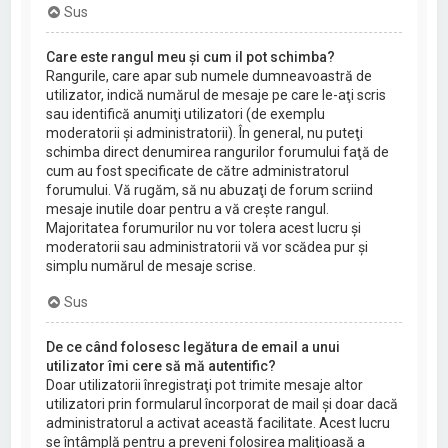
Sus
Care este rangul meu şi cum il pot schimba?
Rangurile, care apar sub numele dumneavoastră de
utilizator, indică numărul de mesaje pe care le-aţi scris
sau identifică anumiţi utilizatori (de exemplu
moderatorii şi administratorii). În general, nu puteţi
schimba direct denumirea rangurilor forumului faţă de
cum au fost specificate de către administratorul
forumului. Vă rugăm, să nu abuzaţi de forum scriind
mesaje inutile doar pentru a vă creşte rangul.
Majoritatea forumurilor nu vor tolera acest lucru şi
moderatorii sau administratorii vă vor scădea pur şi
simplu numărul de mesaje scrise.
Sus
De ce când folosesc legătura de email a unui
utilizator îmi cere să mă autentific?
Doar utilizatorii înregistraţi pot trimite mesaje altor
utilizatori prin formularul încorporat de mail şi doar dacă
administratorul a activat această facilitate. Acest lucru
se întâmplă pentru a preveni folosirea maliţioasă a