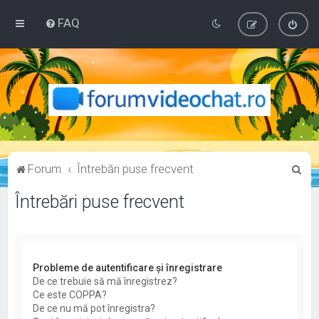
FAQ
C
Forum
Întrebări puse frecvent
ă
Întrebări puse frecvent
u
t
a
r
Probleme de autentificare şi înregistrare
De ce trebuie să mă înregistrez?
e
Ce este COPPA?
De ce nu mă pot înregistra?