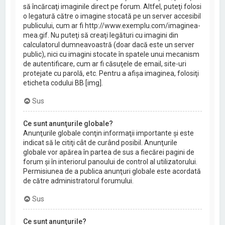
să încărcaţi imaginile direct pe forum. Altfel, puteţi folosi
o legatură către o imagine stocată pe un server accesibil
publicului, cum ar fi http://www.exemplu.com/imaginea-
mea.gif. Nu puteţi să creaţi legături cu imagini din
calculatorul dumneavoastră (doar dacă este un server
public), nici cu imagini stocate în spatele unui mecanism
de autentificare, cum ar fi căsuţele de email, site-uri
protejate cu parolă, etc. Pentru a afişa imaginea, folosiţi
eticheta codului BB [img].
Sus
Ce sunt anunţurile globale?
Anunţurile globale conţin informaţii importante şi este
indicat să le citiţi cât de curând posibil. Anunţurile
globale vor apărea în partea de sus a fiecărei pagini de
forum şi în interiorul panoului de control al utilizatorului.
Permisiunea de a publica anunţuri globale este acordată
de către administratorul forumului.
Sus
Ce sunt anunţurile?