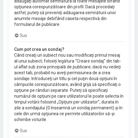
adăugaţi automat semnătura la toate mesajele bifând
opţiunea corespunzătoare din profil. Dacă procedaţi
astfel, puteţi să preveniţi adăugarea semnăturii unor
anumite mesaje debifând caseta respectivă din
formularul de publicare.
Sus
Cum pot crea un sondaj?
Când creaţi un subiect nou sau modificaţi primul mesaj
al unui subiect, folosiți legătura “Creare sondaj” din tab-
ul aflat sub zona principală de publicare; dacă nu vedeţi
acest tab, probabil nu aveţi permisiunea de a crea
sondaje. Introduceţi un titlu şi cel puţin două opţiuni în
câmpurile corespunzătoare, având grijă să specificaţi o
opţiune pe rânduri separate. Puteţi să specificaţi
numărul de opţiuni pe care utilizatorul le poate selecta în
timpul votării folosind „Opţiuni per utilizator”, durata în
zile a sondajului (0 înseamnă un sondaj permanent) şi în
cele din urmă opţiunea ce permite utilizatorilor să-şi
schimbe voturile.
Sus