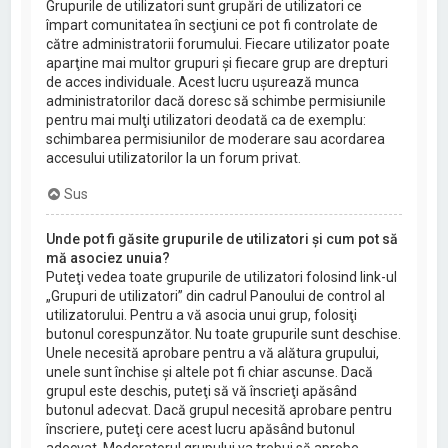
Grupurile de utilizatori sunt grupări de utilizatori ce
împart comunitatea în secţiuni ce pot fi controlate de
către administratorii forumului. Fiecare utilizator poate
aparţine mai multor grupuri şi fiecare grup are drepturi
de acces individuale. Acest lucru uşurează munca
administratorilor dacă doresc să schimbe permisiunile
pentru mai mulţi utilizatori deodată ca de exemplu:
schimbarea permisiunilor de moderare sau acordarea
accesului utilizatorilor la un forum privat.
Sus
Unde pot fi găsite grupurile de utilizatori şi cum pot să
mă asociez unuia?
Puteţi vedea toate grupurile de utilizatori folosind link-ul
„Grupuri de utilizatori” din cadrul Panoului de control al
utilizatorului. Pentru a vă asocia unui grup, folosiţi
butonul corespunzător. Nu toate grupurile sunt deschise.
Unele necesită aprobare pentru a vă alătura grupului,
unele sunt închise şi altele pot fi chiar ascunse. Dacă
grupul este deschis, puteţi să vă înscrieţi apăsând
butonul adecvat. Dacă grupul necesită aprobare pentru
înscriere, puteţi cere acest lucru apăsând butonul
adecvat. Moderatorul grupului va trebui să aprobe