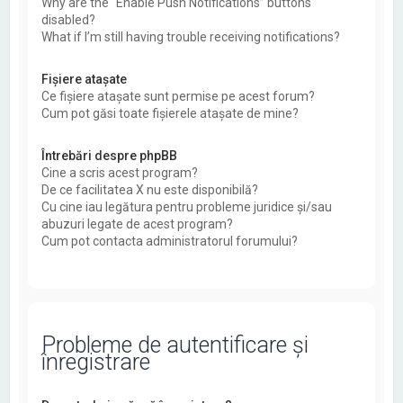
Why are the “Enable Push Notifications” buttons
disabled?
What if I’m still having trouble receiving notifications?
Fişiere ataşate
Ce fişiere ataşate sunt permise pe acest forum?
Cum pot găsi toate fişierele ataşate de mine?
Întrebări despre phpBB
Cine a scris acest program?
De ce facilitatea X nu este disponibilă?
Cu cine iau legătura pentru probleme juridice şi/sau
abuzuri legate de acest program?
Cum pot contacta administratorul forumului?
Probleme de autentificare şi
înregistrare