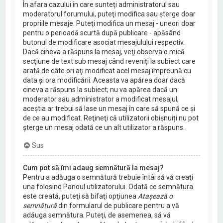
În afara cazului în care sunteţi administratorul sau
moderatorul forumului, puteţi modifica sau şterge doar
propriile mesaje. Puteţi modifica un mesaj - uneori doar
pentru o perioadă scurtă după publicare - apăsând
butonul de modificare asociat mesajulului respectiv.
Dacă cineva a răspuns la mesaj, veţi observa o mică
secţiune de text sub mesaj când reveniţi la subiect care
arată de câte ori aţi modificat acel mesaj împreună cu
data şi ora modificării. Aceasta va apărea doar dacă
cineva a răspuns la subiect; nu va apărea dacă un
moderator sau administrator a modificat mesajul,
aceştia ar trebui să lase un mesaj în care să spună ce şi
de ce au modificat. Reţineţi că utilizatorii obișnuiți nu pot
şterge un mesaj odată ce un alt utilizator a răspuns.
Sus
Cum pot să îmi adaug semnătură la mesaj?
Pentru a adăuga o semnătură trebuie întâi să vă creaţi
una folosind Panoul utilizatorului. Odată ce semnătura
este creată, puteţi să bifaţi opţiunea
Ataşează o
semnătură
din formularul de publicare pentru a vă
adăuga semnătura. Puteţi, de asemenea, să vă