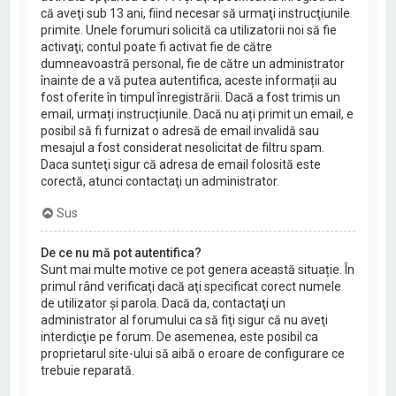
că aveţi sub 13 ani, fiind necesar să urmaţi instrucţiunile
primite. Unele forumuri solicită ca utilizatorii noi să fie
activaţi; contul poate fi activat fie de către
dumneavoastră personal, fie de către un administrator
înainte de a vă putea autentifica, aceste informații au
fost oferite în timpul înregistrării. Dacă a fost trimis un
email, urmați instrucțiunile. Dacă nu ați primit un email, e
posibil să fi furnizat o adresă de email invalidă sau
mesajul a fost considerat nesolicitat de filtru spam.
Daca sunteţi sigur că adresa de email folosită este
corectă, atunci contactaţi un administrator.
Sus
De ce nu mă pot autentifica?
Sunt mai multe motive ce pot genera această situație. În
primul rând verificaţi dacă aţi specificat corect numele
de utilizator şi parola. Dacă da, contactaţi un
administrator al forumului ca să fiţi sigur că nu aveţi
interdicţie pe forum. De asemenea, este posibil ca
proprietarul site-ului să aibă o eroare de configurare ce
trebuie reparată.