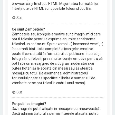
browser ca şi fiind cod HTML. Majoritatea formatărilor
întreţinute de HTML sunt posibile folosind cod BB.
Sus
Ce sunt Zâmbetele?
Zâmbetele sau iconiţele emotive sunt imagini mici care
pot fi folosite pentru a exprima anumite sentimente
folosind un cod scurt. Spre exemplu :) înseamnă vesel , :(
înseamnă trist. Lista completă a iconiţelor emotive
poate fi consultată în formularul de publicare. Încercaţi
totuşi să nu folosiţi prea multe iconiţe emotive pentru că
pot face un mesaj greu de citit şi un moderator s-ar
putea hotărî să le scoată din mesaj sau să şteargă
mesajul cu totul. De asemenea, administratorul
forumului poate să specifice o limită a numărului de
zâmbete ce se pot folosi în cadrul unui mesaj.
Sus
Pot publica imagini?
Da, imaginile pot fi afişate în mesajele dumneavoastră.
Dacă administratorul a permis fişierele ataşate, puteţi