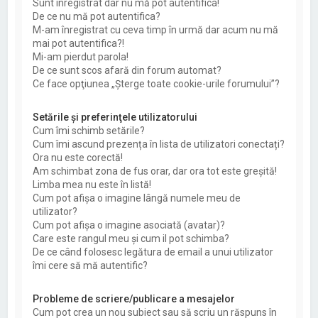
Sunt înregistrat dar nu mă pot autentifica!
De ce nu mă pot autentifica?
M-am înregistrat cu ceva timp în urmă dar acum nu mă
mai pot autentifica?!
Mi-am pierdut parola!
De ce sunt scos afară din forum automat?
Ce face opţiunea „Şterge toate cookie-urile forumului”?
Setările şi preferinţele utilizatorului
Cum îmi schimb setările?
Cum îmi ascund prezența în lista de utilizatori conectați?
Ora nu este corectă!
Am schimbat zona de fus orar, dar ora tot este greşită!
Limba mea nu este în listă!
Cum pot afişa o imagine lângă numele meu de
utilizator?
Cum pot afișa o imagine asociată (avatar)?
Care este rangul meu şi cum il pot schimba?
De ce când folosesc legătura de email a unui utilizator
îmi cere să mă autentific?
Probleme de scriere/publicare a mesajelor
Cum pot crea un nou subiect sau să scriu un răspuns în