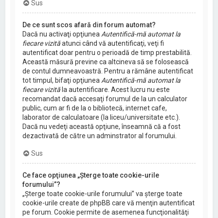
Sus
De ce sunt scos afară din forum automat?
Dacă nu activaţi opţiunea
Autentifică-mă automat la
fiecare vizită
atunci când vă autentificaţi, veţi fi
autentificat doar pentru o perioadă de timp prestabilită.
Această măsură previne ca altcineva să se folosească
de contul dumneavoastră. Pentru a rămâne autentificat
tot timpul, bifaţi opţiunea
Autentifică-mă automat la
fiecare vizită
la autentificare. Acest lucru nu este
recomandat dacă accesaţi forumul de la un calculator
public, cum ar fi de la o bibliotecă, internet cafe,
laborator de calculatoare (la liceu/universitate etc.).
Dacă nu vedeţi această opţiune, înseamnă că a fost
dezactivată de către un adminstrator al forumului.
Sus
Ce face opţiunea „Şterge toate cookie-urile
forumului”?
„Şterge toate cookie-urile forumului” va şterge toate
cookie-urile create de phpBB care vă menţin autentificat
pe forum. Cookie permite de asemenea funcţionalităţi