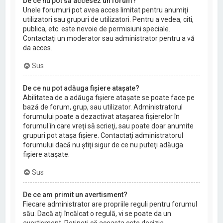
De ce nu pot să accesez un forum?
Unele forumuri pot avea acces limitat pentru anumiţi
utilizatori sau grupuri de utilizatori. Pentru a vedea, citi,
publica, etc. este nevoie de permisiuni speciale.
Contactaţi un moderator sau administrator pentru a vă
da acces.
Sus
De ce nu pot adăuga fişiere ataşate?
Abilitatea de a adăuga fişiere ataşate se poate face pe
bază de forum, grup, sau utilizator. Administratorul
forumului poate a dezactivat ataşarea fişierelor în
forumul în care vreţi să scrieţi, sau poate doar anumite
grupuri pot ataşa fişiere. Contactaţi administratorul
forumului dacă nu ştiţi sigur de ce nu puteţi adăuga
fişiere ataşate.
Sus
De ce am primit un avertisment?
Fiecare administrator are propriile reguli pentru forumul
său. Dacă aţi încălcat o regulă, vi se poate da un