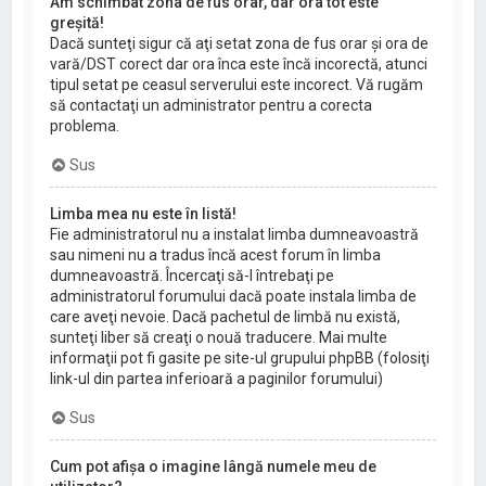
Am schimbat zona de fus orar, dar ora tot este
greşită!
Dacă sunteţi sigur că aţi setat zona de fus orar şi ora de
vară/DST corect dar ora înca este încă incorectă, atunci
tipul setat pe ceasul serverului este incorect. Vă rugăm
să contactaţi un administrator pentru a corecta
problema.
Sus
Limba mea nu este în listă!
Fie administratorul nu a instalat limba dumneavoastră
sau nimeni nu a tradus încă acest forum în limba
dumneavoastră. Încercaţi să-l întrebaţi pe
administratorul forumului dacă poate instala limba de
care aveţi nevoie. Dacă pachetul de limbă nu există,
sunteţi liber să creaţi o nouă traducere. Mai multe
informaţii pot fi gasite pe site-ul grupului phpBB (folosiţi
link-ul din partea inferioară a paginilor forumului)
Sus
Cum pot afişa o imagine lângă numele meu de