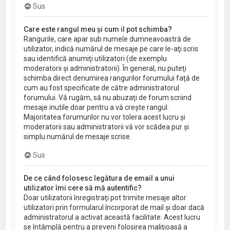
Sus
Care este rangul meu şi cum il pot schimba?
Rangurile, care apar sub numele dumneavoastră de
utilizator, indică numărul de mesaje pe care le-aţi scris
sau identifică anumiţi utilizatori (de exemplu
moderatorii şi administratorii). În general, nu puteţi
schimba direct denumirea rangurilor forumului faţă de
cum au fost specificate de către administratorul
forumului. Vă rugăm, să nu abuzaţi de forum scriind
mesaje inutile doar pentru a vă creşte rangul.
Majoritatea forumurilor nu vor tolera acest lucru şi
moderatorii sau administratorii vă vor scădea pur şi
simplu numărul de mesaje scrise.
Sus
De ce când folosesc legătura de email a unui
utilizator îmi cere să mă autentific?
Doar utilizatorii înregistraţi pot trimite mesaje altor
utilizatori prin formularul încorporat de mail şi doar dacă
administratorul a activat această facilitate. Acest lucru
se întâmplă pentru a preveni folosirea maliţioasă a