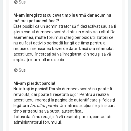
Sus
M-am înregistrat cu ceva timp în urmă dar acum nu
mă mai pot autentifica?!
Este posibil ca un administrator să fi dezactivat sau să fi
şters contul dumneavoastră dintr-un motiv sau altul. De
asemenea, multe forumuri şterg periodic utilizatorii ce
nu au fost activi o perioadă lungă de timp pentru a
reduce dimensiunea bazei de date. Dacă s-a întâmplat
acest lucru, încercaţi să vă înregistraţi din nou şi să vă
implicaţi mai mult în discuţii.
Sus
Mi-am pierdut parola!
Nu intraţi în panică! Parola dumneavoastră nu poate fi
refăcută, dar poate fi resetată uşor. Pentru a realiza
acest lucru, mergeţi la pagina de autentificare şi folosiţi
legătura
Am uitat parola
. Urmaţi instrucţiunile şi în scurt
timp ar trebui să vă puteţi autentifica..
Totuși dacă nu reușiți să vă resetați parola, contactați
administratorul forumului.