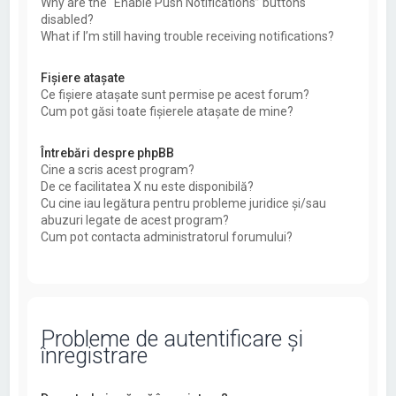
Why are the “Enable Push Notifications” buttons
disabled?
What if I’m still having trouble receiving notifications?
Fişiere ataşate
Ce fişiere ataşate sunt permise pe acest forum?
Cum pot găsi toate fişierele ataşate de mine?
Întrebări despre phpBB
Cine a scris acest program?
De ce facilitatea X nu este disponibilă?
Cu cine iau legătura pentru probleme juridice şi/sau
abuzuri legate de acest program?
Cum pot contacta administratorul forumului?
Probleme de autentificare şi
înregistrare