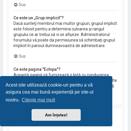
Sus
Ce este un „Grup implicit”?
Dacă sunteţi membrul mai multor grupuri, grupul implicit
este folosit pentru a determina culoarea şi rangul
grupului ce ar trebui să vi se afişeze. Administratorul
forumului vă poate da permisiunea să schimbaţi grupul
implicit în panoul dumneavoastră de administrare.
Sus
Ce este pagina "Echipa"?
Această pagină vă furnizează o listă cu conducerea
forumului, incluzând administratorii şi moderatorii şi alte
Acest site utilizează cookie-uri pentru a vă
detalii ca de exemplu forumurile pe care le moderează.
asigura cea mai bună experiență pe site-ul
Sus
nostru.
Citește mai mult
Am înțeles!
Mesaje private