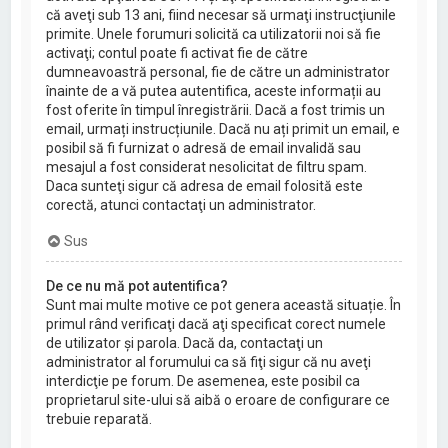
că aveţi sub 13 ani, fiind necesar să urmaţi instrucţiunile
primite. Unele forumuri solicită ca utilizatorii noi să fie
activaţi; contul poate fi activat fie de către
dumneavoastră personal, fie de către un administrator
înainte de a vă putea autentifica, aceste informații au
fost oferite în timpul înregistrării. Dacă a fost trimis un
email, urmați instrucțiunile. Dacă nu ați primit un email, e
posibil să fi furnizat o adresă de email invalidă sau
mesajul a fost considerat nesolicitat de filtru spam.
Daca sunteţi sigur că adresa de email folosită este
corectă, atunci contactaţi un administrator.
Sus
De ce nu mă pot autentifica?
Sunt mai multe motive ce pot genera această situație. În
primul rând verificaţi dacă aţi specificat corect numele
de utilizator şi parola. Dacă da, contactaţi un
administrator al forumului ca să fiţi sigur că nu aveţi
interdicţie pe forum. De asemenea, este posibil ca
proprietarul site-ului să aibă o eroare de configurare ce
trebuie reparată.