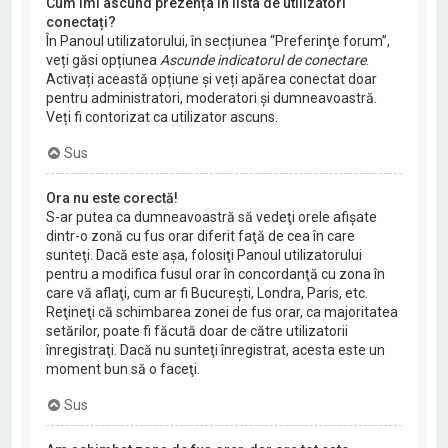
Cum îmi ascund prezența în lista de utilizatori
conectați?
În Panoul utilizatorului, în secțiunea “Preferinţe forum”,
veți găsi opțiunea
Ascunde indicatorul de conectare
.
Activați această opțiune și veți apărea conectat doar
pentru administratori, moderatori și dumneavoastră.
Veți fi contorizat ca utilizator ascuns.
Sus
Ora nu este corectă!
S-ar putea ca dumneavoastră să vedeţi orele afişate
dintr-o zonă cu fus orar diferit faţă de cea în care
sunteţi. Dacă este aşa, folosiţi Panoul utilizatorului
pentru a modifica fusul orar în concordanţă cu zona în
care vă aflaţi, cum ar fi Bucureşti, Londra, Paris, etc.
Reţineţi că schimbarea zonei de fus orar, ca majoritatea
setărilor, poate fi făcută doar de către utilizatorii
înregistraţi. Dacă nu sunteţi înregistrat, acesta este un
moment bun să o faceţi.
Sus