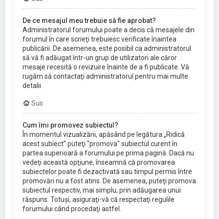
De ce mesajul meu trebuie să fie aprobat?
Administratorul forumului poate a decis că mesajele din
forumul în care scrieţi trebuiesc verificate înaintea
publicării. De asemenea, este posibil ca administratorul
să vă fi adăugat într-un grup de utilizatori ale căror
mesaje recesită o revizuire înainte de a fi publicate. Vă
rugăm să contactaţi administratorul pentru mai multe
detalii.
Sus
Cum îmi promovez subiectul?
În momentul vizualizării, apăsând pe legătura „Ridică
acest subiect” puteţi "promova" subiectul curent în
partea superioară a forumului pe prima pagină. Dacă nu
vedeţi această opţiune, înseamnă că promovarea
subiectelor poate fi dezactivată sau timpul permis între
promovări nu a fost atins. De asemenea, puteţi promova
subiectul respectiv, mai simplu, prin adăugarea unui
răspuns. Totuşi, asiguraţi-vă că respectaţi regulile
forumului când procedaţi astfel.