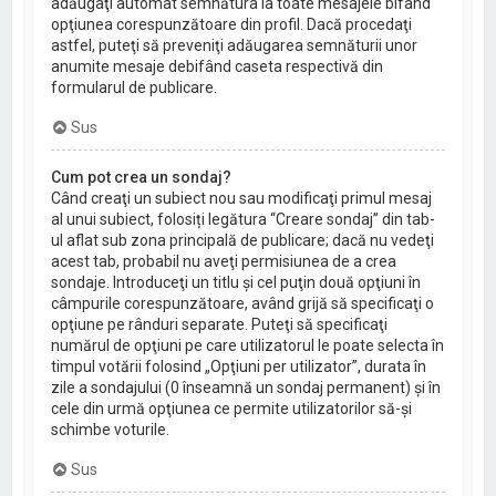
adăugaţi automat semnătura la toate mesajele bifând
opţiunea corespunzătoare din profil. Dacă procedaţi
astfel, puteţi să preveniţi adăugarea semnăturii unor
anumite mesaje debifând caseta respectivă din
formularul de publicare.
Sus
Cum pot crea un sondaj?
Când creaţi un subiect nou sau modificaţi primul mesaj
al unui subiect, folosiți legătura “Creare sondaj” din tab-
ul aflat sub zona principală de publicare; dacă nu vedeţi
acest tab, probabil nu aveţi permisiunea de a crea
sondaje. Introduceţi un titlu şi cel puţin două opţiuni în
câmpurile corespunzătoare, având grijă să specificaţi o
opţiune pe rânduri separate. Puteţi să specificaţi
numărul de opţiuni pe care utilizatorul le poate selecta în
timpul votării folosind „Opţiuni per utilizator”, durata în
zile a sondajului (0 înseamnă un sondaj permanent) şi în
cele din urmă opţiunea ce permite utilizatorilor să-şi
schimbe voturile.
Sus