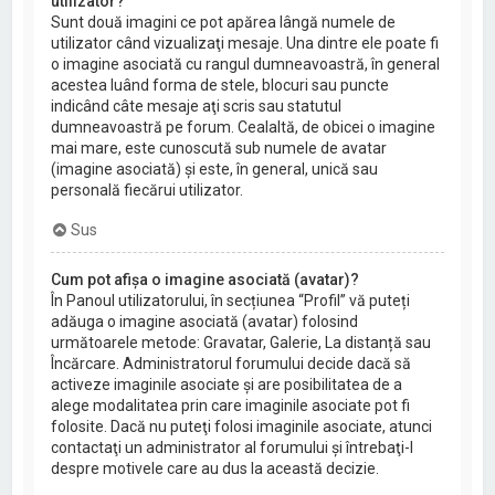
utilizator?
Sunt două imagini ce pot apărea lângă numele de
utilizator când vizualizaţi mesaje. Una dintre ele poate fi
o imagine asociată cu rangul dumneavoastră, în general
acestea luând forma de stele, blocuri sau puncte
indicând câte mesaje aţi scris sau statutul
dumneavoastră pe forum. Cealaltă, de obicei o imagine
mai mare, este cunoscută sub numele de avatar
(imagine asociată) şi este, în general, unică sau
personală fiecărui utilizator.
Sus
Cum pot afișa o imagine asociată (avatar)?
În Panoul utilizatorului, în secțiunea “Profil” vă puteți
adăuga o imagine asociată (avatar) folosind
următoarele metode: Gravatar, Galerie, La distanță sau
Încărcare. Administratorul forumului decide dacă să
activeze imaginile asociate şi are posibilitatea de a
alege modalitatea prin care imaginile asociate pot fi
folosite. Dacă nu puteţi folosi imaginile asociate, atunci
contactaţi un administrator al forumului şi întrebaţi-l
despre motivele care au dus la această decizie.