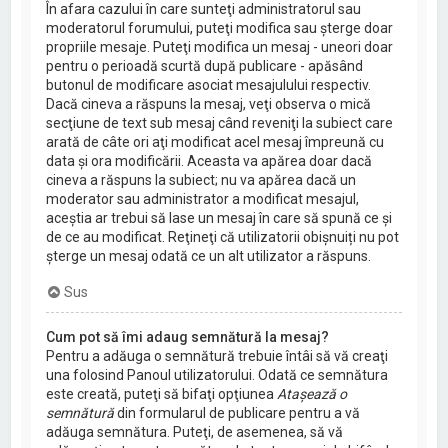
În afara cazului în care sunteţi administratorul sau
moderatorul forumului, puteţi modifica sau şterge doar
propriile mesaje. Puteţi modifica un mesaj - uneori doar
pentru o perioadă scurtă după publicare - apăsând
butonul de modificare asociat mesajulului respectiv.
Dacă cineva a răspuns la mesaj, veţi observa o mică
secţiune de text sub mesaj când reveniţi la subiect care
arată de câte ori aţi modificat acel mesaj împreună cu
data şi ora modificării. Aceasta va apărea doar dacă
cineva a răspuns la subiect; nu va apărea dacă un
moderator sau administrator a modificat mesajul,
aceştia ar trebui să lase un mesaj în care să spună ce şi
de ce au modificat. Reţineţi că utilizatorii obișnuiți nu pot
şterge un mesaj odată ce un alt utilizator a răspuns.
Sus
Cum pot să îmi adaug semnătură la mesaj?
Pentru a adăuga o semnătură trebuie întâi să vă creaţi
una folosind Panoul utilizatorului. Odată ce semnătura
este creată, puteţi să bifaţi opţiunea
Ataşează o
semnătură
din formularul de publicare pentru a vă
adăuga semnătura. Puteţi, de asemenea, să vă