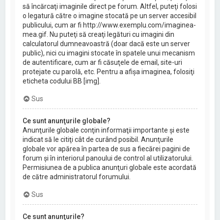
să încărcaţi imaginile direct pe forum. Altfel, puteţi folosi
o legatură către o imagine stocată pe un server accesibil
publicului, cum ar fi http://www.exemplu.com/imaginea-
mea.gif. Nu puteţi să creaţi legături cu imagini din
calculatorul dumneavoastră (doar dacă este un server
public), nici cu imagini stocate în spatele unui mecanism
de autentificare, cum ar fi căsuţele de email, site-uri
protejate cu parolă, etc. Pentru a afişa imaginea, folosiţi
eticheta codului BB [img].
Sus
Ce sunt anunţurile globale?
Anunţurile globale conţin informaţii importante şi este
indicat să le citiţi cât de curând posibil. Anunţurile
globale vor apărea în partea de sus a fiecărei pagini de
forum şi în interiorul panoului de control al utilizatorului.
Permisiunea de a publica anunţuri globale este acordată
de către administratorul forumului.
Sus
Ce sunt anunţurile?