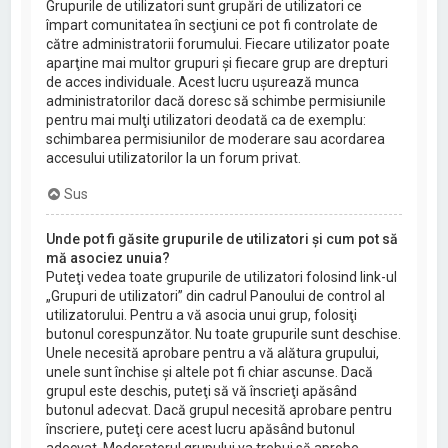
Grupurile de utilizatori sunt grupări de utilizatori ce
împart comunitatea în secţiuni ce pot fi controlate de
către administratorii forumului. Fiecare utilizator poate
aparţine mai multor grupuri şi fiecare grup are drepturi
de acces individuale. Acest lucru uşurează munca
administratorilor dacă doresc să schimbe permisiunile
pentru mai mulţi utilizatori deodată ca de exemplu:
schimbarea permisiunilor de moderare sau acordarea
accesului utilizatorilor la un forum privat.
Sus
Unde pot fi găsite grupurile de utilizatori şi cum pot să
mă asociez unuia?
Puteţi vedea toate grupurile de utilizatori folosind link-ul
„Grupuri de utilizatori” din cadrul Panoului de control al
utilizatorului. Pentru a vă asocia unui grup, folosiţi
butonul corespunzător. Nu toate grupurile sunt deschise.
Unele necesită aprobare pentru a vă alătura grupului,
unele sunt închise şi altele pot fi chiar ascunse. Dacă
grupul este deschis, puteţi să vă înscrieţi apăsând
butonul adecvat. Dacă grupul necesită aprobare pentru
înscriere, puteţi cere acest lucru apăsând butonul
adecvat. Moderatorul grupului va trebui să aprobe