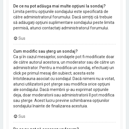
De ce nu pot adăuga mai multe opţiuni la sondaj?
Limita pentru opţiunile sondajului este specificată de
către administratorul forumului. Dacă simțiţi că trebuie
să adăugaţi opţiuni suplimentare sondajului peste limita
permisă, atunci contactaţi administratorul forumului.
Sus
Cum modific sau şterg un sondaj?
Ca şi în cazul mesajelor, sondajele pot fi modificate doar
de către autorul acestora, un moderator sau de către un
administrator. Pentru a modifica un sondaj, efectuaţi un
click pe primul mesaj din subiect; acesta este
întotdeauna asociat cu sondajul. Dacă nimeni nu a votat,
atunci utilizatorii pot şterge sau modifica orice opţiuni
ale sondajului. Dacă membrii şi-au exprimat opţiunile
deja, doar moderatorii sau administratorii îl pot modifica
sau şterge. Acest lucru previne schimbarea opţiunilor
sondajului înainte de finalizarea acestuia.
Sus