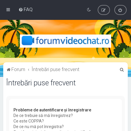
FAQ
C
Forum
Întrebări puse frecvent
ă
Întrebări puse frecvent
u
t
a
r
Probleme de autentificare şi înregistrare
De ce trebuie să mă înregistrez?
e
Ce este COPPA?
De ce nu mă pot înregistra?