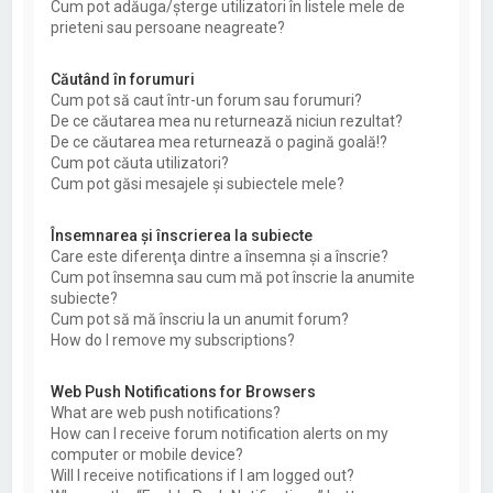
Cum pot adăuga/şterge utilizatori în listele mele de
prieteni sau persoane neagreate?
Căutând în forumuri
Cum pot să caut într-un forum sau forumuri?
De ce căutarea mea nu returnează niciun rezultat?
De ce căutarea mea returnează o pagină goală!?
Cum pot căuta utilizatori?
Cum pot găsi mesajele şi subiectele mele?
Însemnarea şi înscrierea la subiecte
Care este diferenţa dintre a însemna şi a înscrie?
Cum pot însemna sau cum mă pot înscrie la anumite
subiecte?
Cum pot să mă înscriu la un anumit forum?
How do I remove my subscriptions?
Web Push Notifications for Browsers
What are web push notifications?
How can I receive forum notification alerts on my
computer or mobile device?
Will I receive notifications if I am logged out?