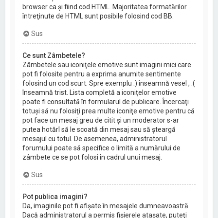
browser ca şi fiind cod HTML. Majoritatea formatărilor
întreţinute de HTML sunt posibile folosind cod BB.
Sus
Ce sunt Zâmbetele?
Zâmbetele sau iconiţele emotive sunt imagini mici care
pot fi folosite pentru a exprima anumite sentimente
folosind un cod scurt. Spre exemplu :) înseamnă vesel , :(
înseamnă trist. Lista completă a iconiţelor emotive
poate fi consultată în formularul de publicare. Încercaţi
totuşi să nu folosiţi prea multe iconiţe emotive pentru că
pot face un mesaj greu de citit şi un moderator s-ar
putea hotărî să le scoată din mesaj sau să şteargă
mesajul cu totul. De asemenea, administratorul
forumului poate să specifice o limită a numărului de
zâmbete ce se pot folosi în cadrul unui mesaj.
Sus
Pot publica imagini?
Da, imaginile pot fi afişate în mesajele dumneavoastră.
Dacă administratorul a permis fişierele ataşate, puteţi