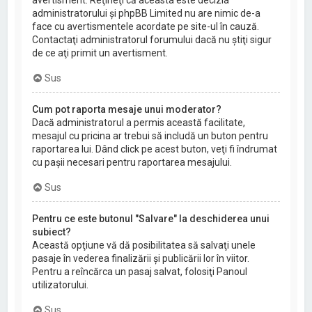
avertisment. Reţineţi că aceasta este decizia
administratorului şi phpBB Limited nu are nimic de-a
face cu avertismentele acordate pe site-ul în cauză.
Contactaţi administratorul forumului dacă nu ştiţi sigur
de ce aţi primit un avertisment.
Sus
Cum pot raporta mesaje unui moderator?
Dacă administratorul a permis această facilitate,
mesajul cu pricina ar trebui să includă un buton pentru
raportarea lui. Dând click pe acest buton, veţi fi îndrumat
cu paşii necesari pentru raportarea mesajului.
Sus
Pentru ce este butonul "Salvare" la deschiderea unui
subiect?
Această opţiune vă dă posibilitatea să salvaţi unele
pasaje în vederea finalizării şi publicării lor în viitor.
Pentru a reîncărca un pasaj salvat, folosiţi Panoul
utilizatorului.
Sus