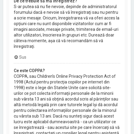
De ce trebuie să mă înregistrez?
S-ar putea să nu fie nevoie, depinde de administratorul
forumului dacă e nevoie să vă înregistraţi sau nu pentru
a scrie mesaje. Oricum, înregistrarea vă va oferi acces la
opţiuni care nu sunt disponibile vizitatorilor cum ar fi
imagini asociate, mesaje private, trimiterea de email-uri
altor utilizatori, înscrierea în grupuri etc. Durează doar
câteva momente, aşa că vă recomandăm să vă
înregistraţi.
Sus
Ce este COPPA?
COPPA, sau Children’s Online Privacy Protection Act of
1998 (Actul pentru protecţia copiilor pe internet din
1998) este o lege din Statele Unite care solicită site-
urilor ce pot colecta informaţii personale de la minorii
sub vârsta 13 ani să obţină acordul scris al părinţilor sau
altă metodă legală prin care tutorele legal îşi dă acordul
pentru colectarea informaţiilor personale de la minorul
cu vârsta sub 13 ani. Dacă nu sunteţi sigur dacă acest
lucru este aplicabil dumneavoastră - ca un utilizator ce
se înregistrează - sau acestui site pe care încercaţi să vă
înregistraţi, contactaţi un consilier legal pentru asistenţă.